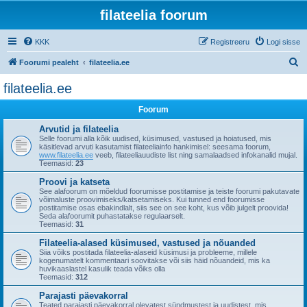
filateelia foorum
KKK
Registreeru
Logi sisse
O
Foorumi pealeht
filateelia.ee
t
filateelia.ee
s
Foorum
i
Arvutid ja filateelia
Selle foorumi alla kõik uudised, küsimused, vastused ja hoiatused, mis
käsitlevad arvuti kasutamist filateeliainfo hankimisel: seesama foorum,
www.filateelia.ee
veeb, filateeliauudiste list ning samalaadsed infokanalid mujal.
Teemasid:
23
Proovi ja katseta
See alafoorum on mõeldud foorumisse postitamise ja teiste foorumi pakutavate
võimaluste proovimiseks/katsetamiseks. Kui tunned end foorumisse
postitamise osas ebakindlalt, siis see on see koht, kus võib julgelt proovida!
Seda alafoorumit puhastatakse regulaarselt.
Teemasid:
31
Filateelia-alased küsimused, vastused ja nõuanded
Siia võiks postitada filateelia-alaseid küsimusi ja probleeme, millele
kogenumatelt kommentaari soovitakse või siis häid nõuandeid, mis ka
huvikaaslastel kasulik teada võiks olla
Teemasid:
312
Parajasti päevakorral
Teated parajasti päevakorral olevatest sündmustest ja uudistest, mis