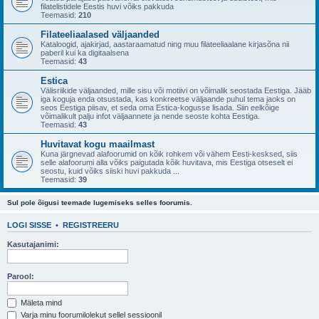
filatelistidele Eestis huvi võiks pakkuda
Teemasid:
210
Filateeliaalased väljaanded
Kataloogid, ajakirjad, aastaraamatud ning muu filateeliaalane kirjasõna nii
paberil kui ka digitaalsena
Teemasid:
43
Estica
Välisriikide väljaanded, mille sisu või motiivi on võimalik seostada Eestiga. Jääb
iga koguja enda otsustada, kas konkreetse väljaande puhul tema jaoks on
seos Eestiga piisav, et seda oma Estica-kogusse lisada. Siin eelkõige
võimalikult palju infot väljaannete ja nende seoste kohta Eestiga.
Teemasid:
43
Huvitavat kogu maailmast
Kuna järgnevad alafoorumid on kõik rohkem või vähem Eesti-kesksed, siis
selle alafoorumi alla võiks paigutada kõik huvitava, mis Eestiga otseselt ei
seostu, kuid võiks siiski huvi pakkuda ...
Teemasid:
39
Sul pole õigusi teemade lugemiseks selles foorumis.
LOGI SISSE
•
REGISTREERU
Kasutajanimi:
Parool:
Mäleta mind
Varja minu foorumilolekut sellel sessioonil