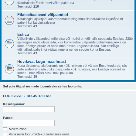
filatelistidele Eestis huvi võiks pakkuda
Teemasid:
210
Filateeliaalased väljaanded
Kataloogid, ajakirjad, aastaraamatud ning muu filateeliaalane kirjasõna nii
paberil kui ka digitaalsena
Teemasid:
43
Estica
Välisriikide väljaanded, mille sisu või motiivi on võimalik seostada Eestiga. Jääb
iga koguja enda otsustada, kas konkreetse väljaande puhul tema jaoks on
seos Eestiga piisav, et seda oma Estica-kogusse lisada. Siin eelkõige
võimalikult palju infot väljaannete ja nende seoste kohta Eestiga.
Teemasid:
43
Huvitavat kogu maailmast
Kuna järgnevad alafoorumid on kõik rohkem või vähem Eesti-kesksed, siis
selle alafoorumi alla võiks paigutada kõik huvitava, mis Eestiga otseselt ei
seostu, kuid võiks siiski huvi pakkuda ...
Teemasid:
39
Sul pole õigusi teemade lugemiseks selles foorumis.
LOGI SISSE
•
REGISTREERU
Kasutajanimi:
Parool:
Mäleta mind
Varja minu foorumilolekut sellel sessioonil