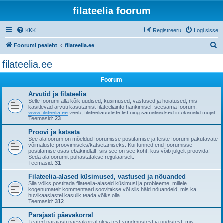
filateelia foorum
KKK
Registreeru
Logi sisse
O
Foorumi pealeht
filateelia.ee
t
filateelia.ee
s
Foorum
i
Arvutid ja filateelia
Selle foorumi alla kõik uudised, küsimused, vastused ja hoiatused, mis
käsitlevad arvuti kasutamist filateeliainfo hankimisel: seesama foorum,
www.filateelia.ee
veeb, filateeliauudiste list ning samalaadsed infokanalid mujal.
Teemasid:
23
Proovi ja katseta
See alafoorum on mõeldud foorumisse postitamise ja teiste foorumi pakutavate
võimaluste proovimiseks/katsetamiseks. Kui tunned end foorumisse
postitamise osas ebakindlalt, siis see on see koht, kus võib julgelt proovida!
Seda alafoorumit puhastatakse regulaarselt.
Teemasid:
31
Filateelia-alased küsimused, vastused ja nõuanded
Siia võiks postitada filateelia-alaseid küsimusi ja probleeme, millele
kogenumatelt kommentaari soovitakse või siis häid nõuandeid, mis ka
huvikaaslastel kasulik teada võiks olla
Teemasid:
312
Parajasti päevakorral
Teated parajasti päevakorral olevatest sündmustest ja uudistest, mis