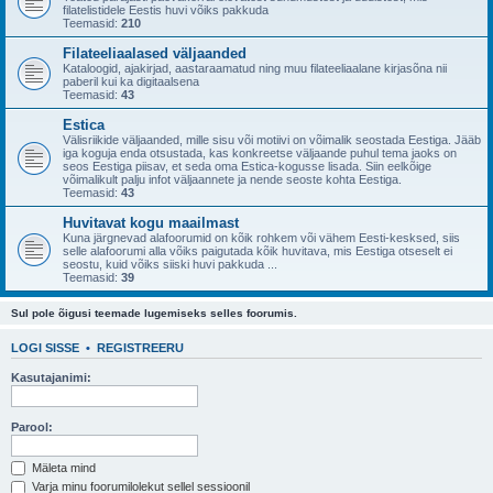
filatelistidele Eestis huvi võiks pakkuda
Teemasid:
210
Filateeliaalased väljaanded
Kataloogid, ajakirjad, aastaraamatud ning muu filateeliaalane kirjasõna nii
paberil kui ka digitaalsena
Teemasid:
43
Estica
Välisriikide väljaanded, mille sisu või motiivi on võimalik seostada Eestiga. Jääb
iga koguja enda otsustada, kas konkreetse väljaande puhul tema jaoks on
seos Eestiga piisav, et seda oma Estica-kogusse lisada. Siin eelkõige
võimalikult palju infot väljaannete ja nende seoste kohta Eestiga.
Teemasid:
43
Huvitavat kogu maailmast
Kuna järgnevad alafoorumid on kõik rohkem või vähem Eesti-kesksed, siis
selle alafoorumi alla võiks paigutada kõik huvitava, mis Eestiga otseselt ei
seostu, kuid võiks siiski huvi pakkuda ...
Teemasid:
39
Sul pole õigusi teemade lugemiseks selles foorumis.
LOGI SISSE
•
REGISTREERU
Kasutajanimi:
Parool:
Mäleta mind
Varja minu foorumilolekut sellel sessioonil