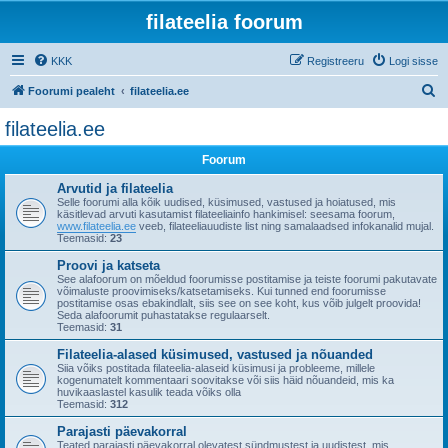
filateelia foorum
KKK
Registreeru
Logi sisse
O
Foorumi pealeht
filateelia.ee
t
filateelia.ee
s
Foorum
i
Arvutid ja filateelia
Selle foorumi alla kõik uudised, küsimused, vastused ja hoiatused, mis
käsitlevad arvuti kasutamist filateeliainfo hankimisel: seesama foorum,
www.filateelia.ee
veeb, filateeliauudiste list ning samalaadsed infokanalid mujal.
Teemasid:
23
Proovi ja katseta
See alafoorum on mõeldud foorumisse postitamise ja teiste foorumi pakutavate
võimaluste proovimiseks/katsetamiseks. Kui tunned end foorumisse
postitamise osas ebakindlalt, siis see on see koht, kus võib julgelt proovida!
Seda alafoorumit puhastatakse regulaarselt.
Teemasid:
31
Filateelia-alased küsimused, vastused ja nõuanded
Siia võiks postitada filateelia-alaseid küsimusi ja probleeme, millele
kogenumatelt kommentaari soovitakse või siis häid nõuandeid, mis ka
huvikaaslastel kasulik teada võiks olla
Teemasid:
312
Parajasti päevakorral
Teated parajasti päevakorral olevatest sündmustest ja uudistest, mis