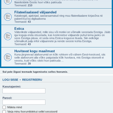
filatelistidele Eestis huvi võiks pakkuda
Teemasid:
210
Filateeliaalased väljaanded
Kataloogid, ajakirjad, aastaraamatud ning muu filateeliaalane kirjasõna nii
paberil kui ka digitaalsena
Teemasid:
43
Estica
Välisriikide väljaanded, mille sisu või motiivi on võimalik seostada Eestiga. Jääb
iga koguja enda otsustada, kas konkreetse väljaande puhul tema jaoks on
seos Eestiga piisav, et seda oma Estica-kogusse lisada. Siin eelkõige
võimalikult palju infot väljaannete ja nende seoste kohta Eestiga.
Teemasid:
43
Huvitavat kogu maailmast
Kuna järgnevad alafoorumid on kõik rohkem või vähem Eesti-kesksed, siis
selle alafoorumi alla võiks paigutada kõik huvitava, mis Eestiga otseselt ei
seostu, kuid võiks siiski huvi pakkuda ...
Teemasid:
39
Sul pole õigusi teemade lugemiseks selles foorumis.
LOGI SISSE
•
REGISTREERU
Kasutajanimi:
Parool:
Mäleta mind
Varja minu foorumilolekut sellel sessioonil