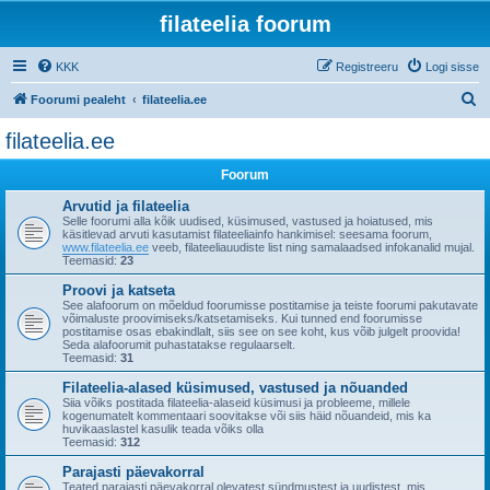
filateelia foorum
KKK
Registreeru
Logi sisse
O
Foorumi pealeht
filateelia.ee
t
filateelia.ee
s
Foorum
i
Arvutid ja filateelia
Selle foorumi alla kõik uudised, küsimused, vastused ja hoiatused, mis
käsitlevad arvuti kasutamist filateeliainfo hankimisel: seesama foorum,
www.filateelia.ee
veeb, filateeliauudiste list ning samalaadsed infokanalid mujal.
Teemasid:
23
Proovi ja katseta
See alafoorum on mõeldud foorumisse postitamise ja teiste foorumi pakutavate
võimaluste proovimiseks/katsetamiseks. Kui tunned end foorumisse
postitamise osas ebakindlalt, siis see on see koht, kus võib julgelt proovida!
Seda alafoorumit puhastatakse regulaarselt.
Teemasid:
31
Filateelia-alased küsimused, vastused ja nõuanded
Siia võiks postitada filateelia-alaseid küsimusi ja probleeme, millele
kogenumatelt kommentaari soovitakse või siis häid nõuandeid, mis ka
huvikaaslastel kasulik teada võiks olla
Teemasid:
312
Parajasti päevakorral
Teated parajasti päevakorral olevatest sündmustest ja uudistest, mis