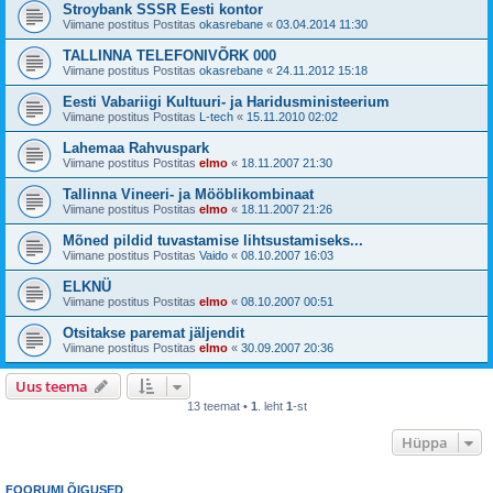
Stroybank SSSR Eesti kontor
Viimane postitus Postitas
okasrebane
«
03.04.2014 11:30
TALLINNA TELEFONIVÕRK 000
Viimane postitus Postitas
okasrebane
«
24.11.2012 15:18
Eesti Vabariigi Kultuuri- ja Haridusministeerium
Viimane postitus Postitas
L-tech
«
15.11.2010 02:02
Lahemaa Rahvuspark
Viimane postitus Postitas
elmo
«
18.11.2007 21:30
Tallinna Vineeri- ja Mööblikombinaat
Viimane postitus Postitas
elmo
«
18.11.2007 21:26
Mõned pildid tuvastamise lihtsustamiseks...
Viimane postitus Postitas
Vaido
«
08.10.2007 16:03
ELKNÜ
Viimane postitus Postitas
elmo
«
08.10.2007 00:51
Otsitakse paremat jäljendit
Viimane postitus Postitas
elmo
«
30.09.2007 20:36
Uus teema
13 teemat •
1
. leht
1
-st
Hüppa
FOORUMI ÕIGUSED