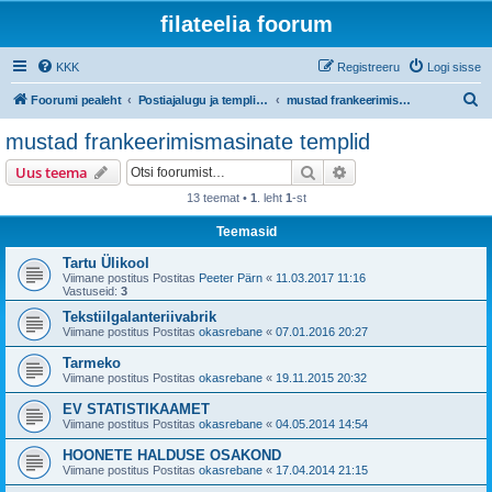
filateelia foorum
KKK
Registreeru
Logi sisse
O
Foorumi pealeht
Postiajalugu ja templijäljendite kogumine
mustad frankeerimismasinate templid
t
mustad frankeerimismasinate templid
s
Otsi
Täiendatud otsing
Uus teema
i
13 teemat •
1
. leht
1
-st
Teemasid
Tartu Ülikool
Viimane postitus Postitas
Peeter Pärn
«
11.03.2017 11:16
Vastuseid:
3
Tekstiilgalanteriivabrik
Viimane postitus Postitas
okasrebane
«
07.01.2016 20:27
Tarmeko
Viimane postitus Postitas
okasrebane
«
19.11.2015 20:32
EV STATISTIKAAMET
Viimane postitus Postitas
okasrebane
«
04.05.2014 14:54
HOONETE HALDUSE OSAKOND
Viimane postitus Postitas
okasrebane
«
17.04.2014 21:15