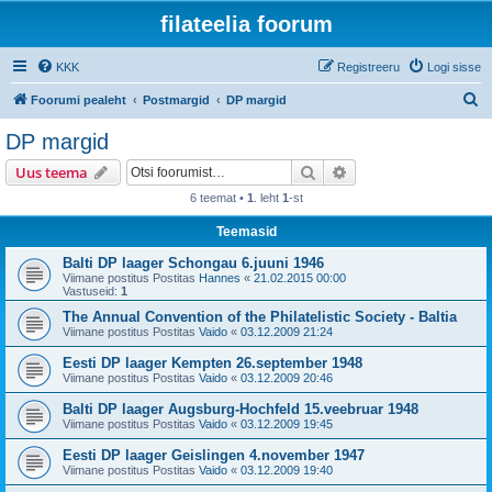
filateelia foorum
KKK
Registreeru
Logi sisse
O
Foorumi pealeht
Postmargid
DP margid
t
DP margid
s
Otsi
Täiendatud otsing
Uus teema
i
6 teemat •
1
. leht
1
-st
Teemasid
Balti DP laager Schongau 6.juuni 1946
Viimane postitus Postitas
Hannes
«
21.02.2015 00:00
Vastuseid:
1
The Annual Convention of the Philatelistic Society - Baltia
Viimane postitus Postitas
Vaido
«
03.12.2009 21:24
Eesti DP laager Kempten 26.september 1948
Viimane postitus Postitas
Vaido
«
03.12.2009 20:46
Balti DP laager Augsburg-Hochfeld 15.veebruar 1948
Viimane postitus Postitas
Vaido
«
03.12.2009 19:45
Eesti DP laager Geislingen 4.november 1947
Viimane postitus Postitas
Vaido
«
03.12.2009 19:40