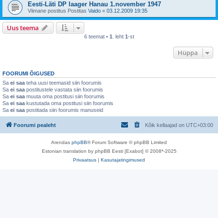
Eesti-Läti DP laager Hanau 1.november 1947
Viimane postitus Postitas
Vaido
«
03.12.2009 19:35
Uus teema
6 teemat •
1
. leht
1
-st
Hüppa
FOORUMI ÕIGUSED
Sa
ei saa
teha uusi teemasid siin foorumis
Sa
ei saa
postitustele vastata siin foorumis
Sa
ei saa
muuta oma postitusi siin foorumis
Sa
ei saa
kustutada oma postitusi siin foorumis
Sa
ei saa
postitada siin foorumis manuseid
Foorumi pealeht
Kõik kellaajad on
UTC+03:00
Arendas
phpBB
® Forum Software © phpBB Limited
Estonian translation by phpBB Eesti [Exabot] © 2008*-2025
Privaatsus
|
Kasutajatingimused