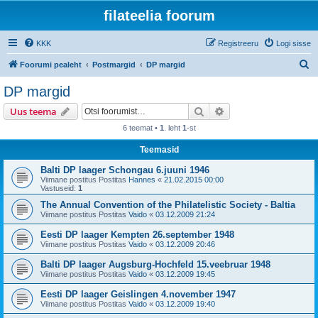
filateelia foorum
KKK
Registreeru
Logi sisse
O
Foorumi pealeht
Postmargid
DP margid
t
DP margid
s
Otsi
Täiendatud otsing
Uus teema
i
6 teemat •
1
. leht
1
-st
Teemasid
Balti DP laager Schongau 6.juuni 1946
Viimane postitus Postitas
Hannes
«
21.02.2015 00:00
Vastuseid:
1
The Annual Convention of the Philatelistic Society - Baltia
Viimane postitus Postitas
Vaido
«
03.12.2009 21:24
Eesti DP laager Kempten 26.september 1948
Viimane postitus Postitas
Vaido
«
03.12.2009 20:46
Balti DP laager Augsburg-Hochfeld 15.veebruar 1948
Viimane postitus Postitas
Vaido
«
03.12.2009 19:45
Eesti DP laager Geislingen 4.november 1947
Viimane postitus Postitas
Vaido
«
03.12.2009 19:40