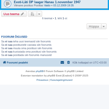
Eesti-Läti DP laager Hanau 1.november 1947
Viimane postitus Postitas
Vaido
«
03.12.2009 19:35
Uus teema
6 teemat •
1
. leht
1
-st
Hüppa
FOORUMI ÕIGUSED
Sa
ei saa
teha uusi teemasid siin foorumis
Sa
ei saa
postitustele vastata siin foorumis
Sa
ei saa
muuta oma postitusi siin foorumis
Sa
ei saa
kustutada oma postitusi siin foorumis
Sa
ei saa
postitada siin foorumis manuseid
Foorumi pealeht
Kõik kellaajad on
UTC+03:00
Arendas
phpBB
® Forum Software © phpBB Limited
Estonian translation by phpBB Eesti [Exabot] © 2008*-2025
Privaatsus
|
Kasutajatingimused