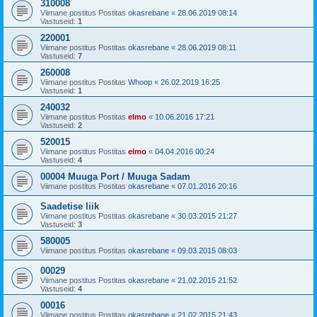
310008
Viimane postitus Postitas
okasrebane
«
28.06.2019 08:14
Vastuseid:
1
220001
Viimane postitus Postitas
okasrebane
«
28.06.2019 08:11
Vastuseid:
7
260008
Viimane postitus Postitas
Whoop
«
26.02.2019 16:25
Vastuseid:
1
240032
Viimane postitus Postitas
elmo
«
10.06.2016 17:21
Vastuseid:
2
520015
Viimane postitus Postitas
elmo
«
04.04.2016 00:24
Vastuseid:
4
00004 Muuga Port / Muuga Sadam
Viimane postitus Postitas
okasrebane
«
07.01.2016 20:16
Saadetise liik
Viimane postitus Postitas
okasrebane
«
30.03.2015 21:27
Vastuseid:
3
580005
Viimane postitus Postitas
okasrebane
«
09.03.2015 08:03
00029
Viimane postitus Postitas
okasrebane
«
21.02.2015 21:52
Vastuseid:
4
00016
Viimane postitus Postitas
okasrebane
«
21.02.2015 21:43