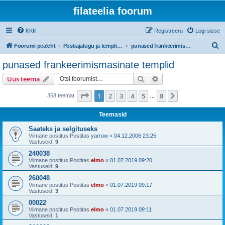
filateelia foorum
KKK
Registreeru
Logi sisse
O
Foorumi pealeht
Postiajalugu ja templijäljendite kogumine
punased frankeerimismasinate templid
t
punased frankeerimismasinate templid
s
Otsi
Täiendatud otsing
Uus teema
i
1
. leht
8
-st
1
2
3
4
5
8
Järgmine
358 teemat
…
Teemasid
Saateks ja selgituseks
Viimane postitus Postitas
yarrow
«
04.12.2006 23:25
Vastuseid:
9
240038
Viimane postitus Postitas
elmo
«
01.07.2019 09:20
Vastuseid:
9
260048
Viimane postitus Postitas
elmo
«
01.07.2019 09:17
Vastuseid:
3
00022
Viimane postitus Postitas
elmo
«
01.07.2019 09:11
Vastuseid:
1