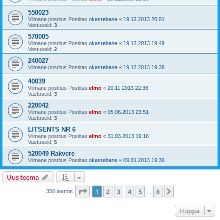
550023
Viimane postitus Postitas
okasrebane
«
19.12.2013 20:01
Vastuseid:
3
570005
Viimane postitus Postitas
okasrebane
«
19.12.2013 19:49
Vastuseid:
2
240027
Viimane postitus Postitas
okasrebane
«
19.12.2013 19:38
40039
Viimane postitus Postitas
elmo
«
20.11.2013 22:36
Vastuseid:
3
220042
Viimane postitus Postitas
elmo
«
05.06.2013 23:51
Vastuseid:
3
LITSENTS NR 6
Viimane postitus Postitas
elmo
«
31.03.2013 19:16
Vastuseid:
5
520049 Rakvere
Viimane postitus Postitas
okasrebane
«
09.01.2013 19:36
Uus teema
1
. leht
8
-st
1
2
3
4
5
8
Järgmine
358 teemat
…
Hüppa