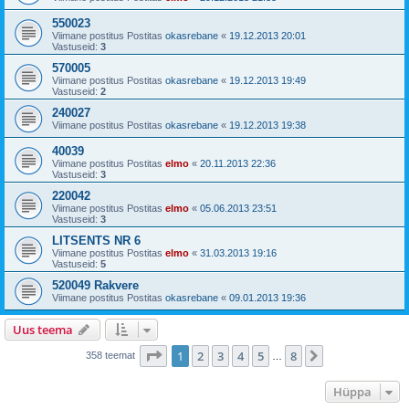
550023
Viimane postitus Postitas
okasrebane
«
19.12.2013 20:01
Vastuseid:
3
570005
Viimane postitus Postitas
okasrebane
«
19.12.2013 19:49
Vastuseid:
2
240027
Viimane postitus Postitas
okasrebane
«
19.12.2013 19:38
40039
Viimane postitus Postitas
elmo
«
20.11.2013 22:36
Vastuseid:
3
220042
Viimane postitus Postitas
elmo
«
05.06.2013 23:51
Vastuseid:
3
LITSENTS NR 6
Viimane postitus Postitas
elmo
«
31.03.2013 19:16
Vastuseid:
5
520049 Rakvere
Viimane postitus Postitas
okasrebane
«
09.01.2013 19:36
Uus teema
1
. leht
8
-st
1
2
3
4
5
8
Järgmine
358 teemat
…
Hüppa