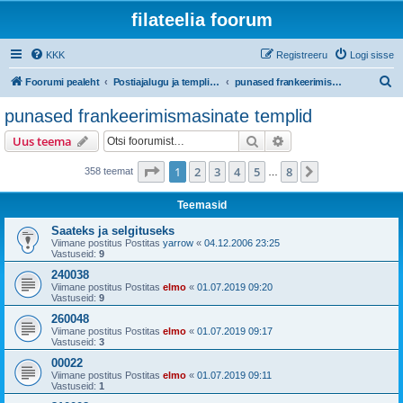
filateelia foorum
KKK
Registreeru
Logi sisse
O
Foorumi pealeht
Postiajalugu ja templijäljendite kogumine
punased frankeerimismasinate templid
t
punased frankeerimismasinate templid
s
Otsi
Täiendatud otsing
Uus teema
i
1
. leht
8
-st
1
2
3
4
5
8
Järgmine
358 teemat
…
Teemasid
Saateks ja selgituseks
Viimane postitus Postitas
yarrow
«
04.12.2006 23:25
Vastuseid:
9
240038
Viimane postitus Postitas
elmo
«
01.07.2019 09:20
Vastuseid:
9
260048
Viimane postitus Postitas
elmo
«
01.07.2019 09:17
Vastuseid:
3
00022
Viimane postitus Postitas
elmo
«
01.07.2019 09:11
Vastuseid:
1