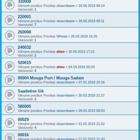
310008
Viimane postitus Postitas
okasrebane
«
28.06.2019 08:14
Vastuseid:
1
220001
Viimane postitus Postitas
okasrebane
«
28.06.2019 08:11
Vastuseid:
7
260008
Viimane postitus Postitas
Whoop
«
26.02.2019 16:25
Vastuseid:
1
240032
Viimane postitus Postitas
elmo
«
10.06.2016 17:21
Vastuseid:
2
520015
Viimane postitus Postitas
elmo
«
04.04.2016 00:24
Vastuseid:
4
00004 Muuga Port / Muuga Sadam
Viimane postitus Postitas
okasrebane
«
07.01.2016 20:16
Saadetise liik
Viimane postitus Postitas
okasrebane
«
30.03.2015 21:27
Vastuseid:
3
580005
Viimane postitus Postitas
okasrebane
«
09.03.2015 08:03
00029
Viimane postitus Postitas
okasrebane
«
21.02.2015 21:52
Vastuseid:
4
00016
Viimane postitus Postitas
okasrebane
«
21.02.2015 21:43