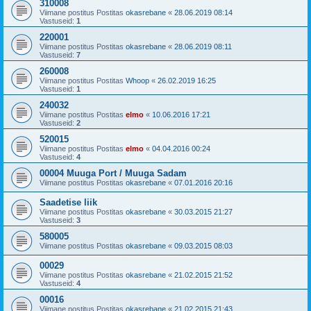
310008
Viimane postitus Postitas
okasrebane
«
28.06.2019 08:14
Vastuseid:
1
220001
Viimane postitus Postitas
okasrebane
«
28.06.2019 08:11
Vastuseid:
7
260008
Viimane postitus Postitas
Whoop
«
26.02.2019 16:25
Vastuseid:
1
240032
Viimane postitus Postitas
elmo
«
10.06.2016 17:21
Vastuseid:
2
520015
Viimane postitus Postitas
elmo
«
04.04.2016 00:24
Vastuseid:
4
00004 Muuga Port / Muuga Sadam
Viimane postitus Postitas
okasrebane
«
07.01.2016 20:16
Saadetise liik
Viimane postitus Postitas
okasrebane
«
30.03.2015 21:27
Vastuseid:
3
580005
Viimane postitus Postitas
okasrebane
«
09.03.2015 08:03
00029
Viimane postitus Postitas
okasrebane
«
21.02.2015 21:52
Vastuseid:
4
00016
Viimane postitus Postitas
okasrebane
«
21.02.2015 21:43