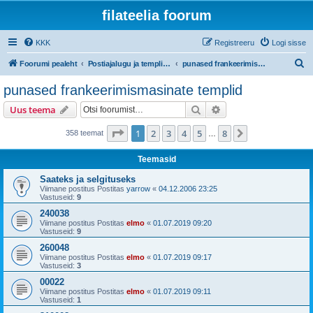
filateelia foorum
KKK
Registreeru
Logi sisse
O
Foorumi pealeht
Postiajalugu ja templijäljendite kogumine
punased frankeerimismasinate templid
t
punased frankeerimismasinate templid
s
Otsi
Täiendatud otsing
Uus teema
i
1
. leht
8
-st
1
2
3
4
5
8
Järgmine
358 teemat
…
Teemasid
Saateks ja selgituseks
Viimane postitus Postitas
yarrow
«
04.12.2006 23:25
Vastuseid:
9
240038
Viimane postitus Postitas
elmo
«
01.07.2019 09:20
Vastuseid:
9
260048
Viimane postitus Postitas
elmo
«
01.07.2019 09:17
Vastuseid:
3
00022
Viimane postitus Postitas
elmo
«
01.07.2019 09:11
Vastuseid:
1