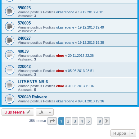
550023
Viimane postitus Postitas
okasrebane
«
19.12.2013 20:01
Vastuseid:
3
570005
Viimane postitus Postitas
okasrebane
«
19.12.2013 19:49
Vastuseid:
2
240027
Viimane postitus Postitas
okasrebane
«
19.12.2013 19:38
40039
Viimane postitus Postitas
elmo
«
20.11.2013 22:36
Vastuseid:
3
220042
Viimane postitus Postitas
elmo
«
05.06.2013 23:51
Vastuseid:
3
LITSENTS NR 6
Viimane postitus Postitas
elmo
«
31.03.2013 19:16
Vastuseid:
5
520049 Rakvere
Viimane postitus Postitas
okasrebane
«
09.01.2013 19:36
Uus teema
1
. leht
8
-st
1
2
3
4
5
8
Järgmine
358 teemat
…
Hüppa