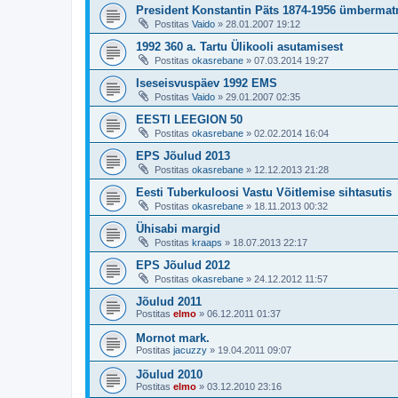
President Konstantin Päts 1874-1956 ümberma
Postitas
Vaido
»
28.01.2007 19:12
1992 360 a. Tartu Ülikooli asutamisest
Postitas
okasrebane
»
07.03.2014 19:27
Iseseisvuspäev 1992 EMS
Postitas
Vaido
»
29.01.2007 02:35
EESTI LEEGION 50
Postitas
okasrebane
»
02.02.2014 16:04
EPS Jõulud 2013
Postitas
okasrebane
»
12.12.2013 21:28
Eesti Tuberkuloosi Vastu Võitlemise sihtasutis
Postitas
okasrebane
»
18.11.2013 00:32
Ühisabi margid
Postitas
kraaps
»
18.07.2013 22:17
EPS Jõulud 2012
Postitas
okasrebane
»
24.12.2012 11:57
Jõulud 2011
Postitas
elmo
»
06.12.2011 01:37
Mornot mark.
Postitas
jacuzzy
»
19.04.2011 09:07
Jõulud 2010
Postitas
elmo
»
03.12.2010 23:16