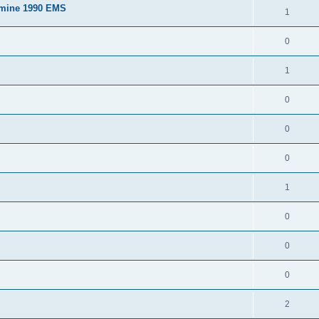
tmine 1990 EMS
1
0
1
0
0
0
1
0
0
0
2