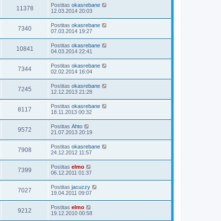
Postitas
okasrebane
11378
12.03.2014 20:03
Postitas
okasrebane
7340
07.03.2014 19:27
Postitas
okasrebane
10841
04.03.2014 22:41
Postitas
okasrebane
7344
02.02.2014 16:04
Postitas
okasrebane
7245
12.12.2013 21:28
Postitas
okasrebane
8117
18.11.2013 00:32
Postitas
Ahto
9572
21.07.2013 20:19
Postitas
okasrebane
7908
24.12.2012 11:57
Postitas
elmo
7399
06.12.2011 01:37
Postitas
jacuzzy
7027
19.04.2011 09:07
Postitas
elmo
9212
19.12.2010 00:58