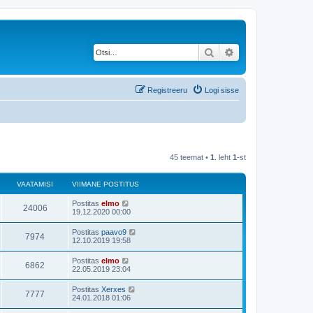
Otsi
Täiendatud otsing
Registreeru
Logi sisse
45 teemat •
1
. leht
1
-st
VAATAMISI
VIIMANE POSTITUS
Postitas
elmo
24006
19.12.2020 00:00
Postitas
paavo9
7974
12.10.2019 19:58
Postitas
elmo
6862
22.05.2019 23:04
Postitas
Xerxes
7777
24.01.2018 01:06