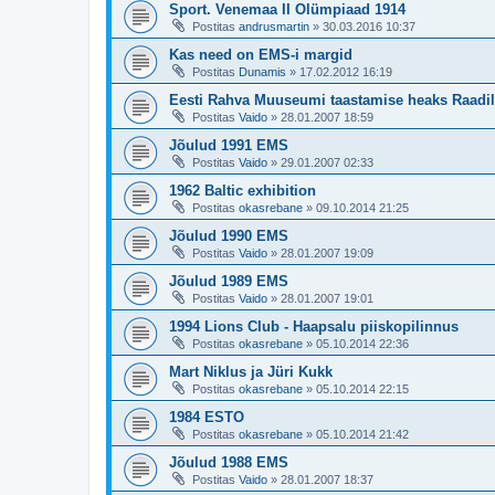
Sport. Venemaa II Olümpiaad 1914
Postitas
andrusmartin
»
30.03.2016 10:37
Kas need on EMS-i margid
Postitas
Dunamis
»
17.02.2012 16:19
Eesti Rahva Muuseumi taastamise heaks Raadi
Postitas
Vaido
»
28.01.2007 18:59
Jõulud 1991 EMS
Postitas
Vaido
»
29.01.2007 02:33
1962 Baltic exhibition
Postitas
okasrebane
»
09.10.2014 21:25
Jõulud 1990 EMS
Postitas
Vaido
»
28.01.2007 19:09
Jõulud 1989 EMS
Postitas
Vaido
»
28.01.2007 19:01
1994 Lions Club - Haapsalu piiskopilinnus
Postitas
okasrebane
»
05.10.2014 22:36
Mart Niklus ja Jüri Kukk
Postitas
okasrebane
»
05.10.2014 22:15
1984 ESTO
Postitas
okasrebane
»
05.10.2014 21:42
Jõulud 1988 EMS
Postitas
Vaido
»
28.01.2007 18:37