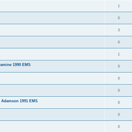
1
0
3
0
1
vamine 1990 EMS
0
0
0
s Adamson 1991 EMS
0
0
0