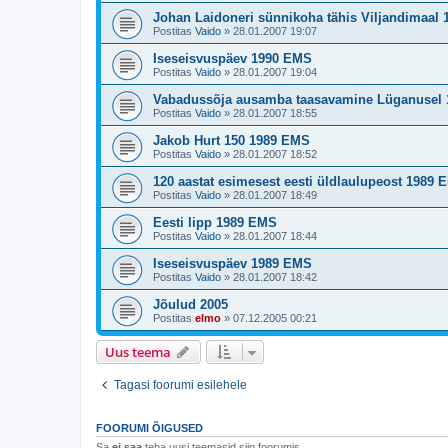
Johan Laidoneri sünnikoha tähis Viljandimaal
Postitas
Vaido
»
28.01.2007 19:07
Iseseisvuspäev 1990 EMS
Postitas
Vaido
»
28.01.2007 19:04
Vabadussõja ausamba taasavamine Lüganusel
Postitas
Vaido
»
28.01.2007 18:55
Jakob Hurt 150 1989 EMS
Postitas
Vaido
»
28.01.2007 18:52
120 aastat esimesest eesti üldlaulupeost 1989 
Postitas
Vaido
»
28.01.2007 18:49
Eesti lipp 1989 EMS
Postitas
Vaido
»
28.01.2007 18:44
Iseseisvuspäev 1989 EMS
Postitas
Vaido
»
28.01.2007 18:42
Jõulud 2005
Postitas
elmo
»
07.12.2005 00:21
Uus teema
Tagasi foorumi esilehele
FOORUMI ÕIGUSED
Sa
ei saa
teha uusi teemasid siin foorumis