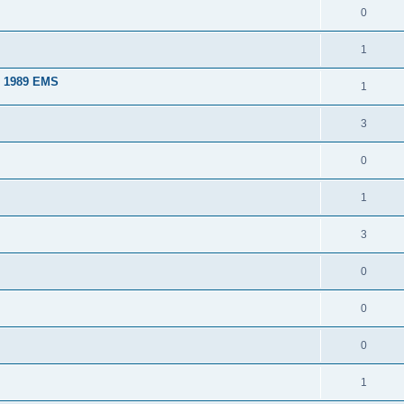
0
1
l 1989 EMS
1
3
0
1
3
0
0
0
1