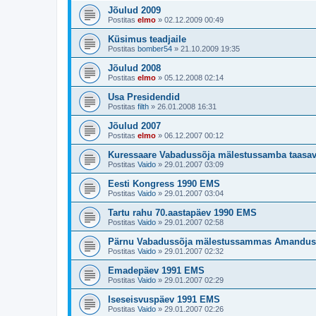
Jõulud 2009
Postitas
elmo
»
02.12.2009 00:49
Küsimus teadjaile
Postitas
bomber54
»
21.10.2009 19:35
Jõulud 2008
Postitas
elmo
»
05.12.2008 02:14
Usa Presidendid
Postitas
filth
»
26.01.2008 16:31
Jõulud 2007
Postitas
elmo
»
06.12.2007 00:12
Kuressaare Vabadussõja mälestussamba taasa
Postitas
Vaido
»
29.01.2007 03:09
Eesti Kongress 1990 EMS
Postitas
Vaido
»
29.01.2007 03:04
Tartu rahu 70.aastapäev 1990 EMS
Postitas
Vaido
»
29.01.2007 02:58
Pärnu Vabadussõja mälestussammas Amandu
Postitas
Vaido
»
29.01.2007 02:32
Emadepäev 1991 EMS
Postitas
Vaido
»
29.01.2007 02:29
Iseseisvuspäev 1991 EMS
Postitas
Vaido
»
29.01.2007 02:26