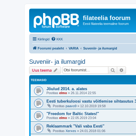
filateelia foorum
Eesti filateelia teemaline foorum
Kiirlingid
KKK
Foorumi pealeht
VARIA
Suveniir- ja ilumargid
Suveniir- ja ilumargid
Otsi
Täiend
Uus teema
TEEMASID
Jõulud 2014. a. alates
Postitas
elmo
»
26.11.2014 22:55
Eesti tuberkuloosi vastu võitlemise sihtasutus 
Postitas
paavo9
»
12.10.2019 19:58
"Freedom for Baltic States!"
Postitas
elmo
»
22.05.2019 23:04
Reklaammark "Vali vaba Eesti"
Postitas
Xerxes
»
24.01.2018 01:06