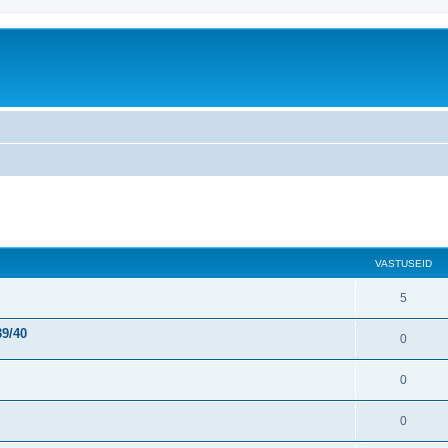
atud otsing
VASTUSEID
5
39/40
0
0
0