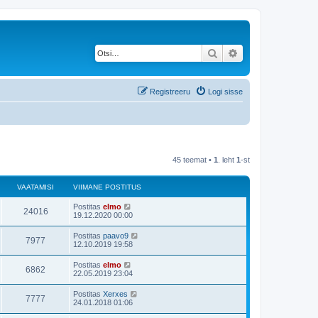
Otsi
Täiendatud otsing
Registreeru
Logi sisse
45 teemat •
1
. leht
1
-st
VAATAMISI
VIIMANE POSTITUS
Postitas
elmo
24016
19.12.2020 00:00
Postitas
paavo9
7977
12.10.2019 19:58
Postitas
elmo
6862
22.05.2019 23:04
Postitas
Xerxes
7777
24.01.2018 01:06