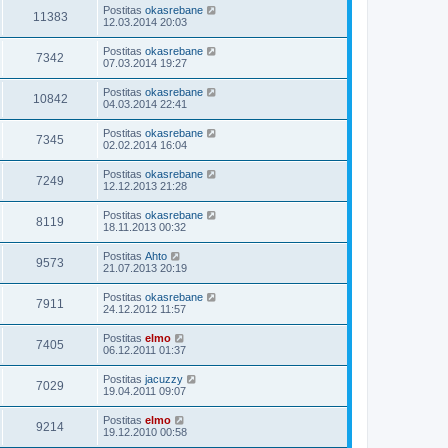
Postitas
okasrebane
11383
12.03.2014 20:03
Postitas
okasrebane
7342
07.03.2014 19:27
Postitas
okasrebane
10842
04.03.2014 22:41
Postitas
okasrebane
7345
02.02.2014 16:04
Postitas
okasrebane
7249
12.12.2013 21:28
Postitas
okasrebane
8119
18.11.2013 00:32
Postitas
Ahto
9573
21.07.2013 20:19
Postitas
okasrebane
7911
24.12.2012 11:57
Postitas
elmo
7405
06.12.2011 01:37
Postitas
jacuzzy
7029
19.04.2011 09:07
Postitas
elmo
9214
19.12.2010 00:58