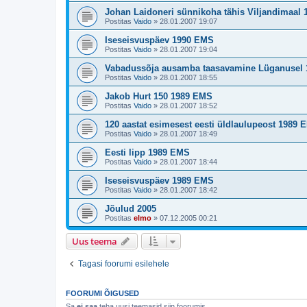
Johan Laidoneri sünnikoha tähis Viljandimaal
Postitas
Vaido
»
28.01.2007 19:07
Iseseisvuspäev 1990 EMS
Postitas
Vaido
»
28.01.2007 19:04
Vabadussõja ausamba taasavamine Lüganusel
Postitas
Vaido
»
28.01.2007 18:55
Jakob Hurt 150 1989 EMS
Postitas
Vaido
»
28.01.2007 18:52
120 aastat esimesest eesti üldlaulupeost 1989 
Postitas
Vaido
»
28.01.2007 18:49
Eesti lipp 1989 EMS
Postitas
Vaido
»
28.01.2007 18:44
Iseseisvuspäev 1989 EMS
Postitas
Vaido
»
28.01.2007 18:42
Jõulud 2005
Postitas
elmo
»
07.12.2005 00:21
Uus teema
Tagasi foorumi esilehele
FOORUMI ÕIGUSED
Sa
ei saa
teha uusi teemasid siin foorumis