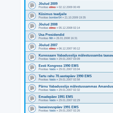
Jõulud 2009
Postitas
elmo
»
02.12.2009 00:49
Küsimus teadjaile
Postitas
bomber54
»
21.10.2009 19:35
Jõulud 2008
Postitas
elmo
»
05.12.2008 02:14
Usa Presidendid
Postitas
filth
»
26.01.2008 16:31
Jõulud 2007
Postitas
elmo
»
06.12.2007 00:12
Kuressaare Vabadussõja mälestussamba taasa
Postitas
Vaido
»
29.01.2007 03:09
Eesti Kongress 1990 EMS
Postitas
Vaido
»
29.01.2007 03:04
Tartu rahu 70.aastapäev 1990 EMS
Postitas
Vaido
»
29.01.2007 02:58
Pärnu Vabadussõja mälestussammas Amandu
Postitas
Vaido
»
29.01.2007 02:32
Emadepäev 1991 EMS
Postitas
Vaido
»
29.01.2007 02:29
Iseseisvuspäev 1991 EMS
Postitas
Vaido
»
29.01.2007 02:26