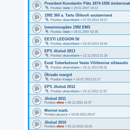
President Konstantin Päts 1874-1956 ümberma
Postitas
Vaido
»
28.01.2007 19:12
1992 360 a. Tartu Ülikooli asutamisest
Postitas
okasrebane
»
07.03.2014 19:27
Iseseisvuspäev 1992 EMS
Postitas
Vaido
»
29.01.2007 02:35
EESTI LEEGION 50
Postitas
okasrebane
»
02.02.2014 16:04
EPS Jõulud 2013
Postitas
okasrebane
»
12.12.2013 21:28
Eesti Tuberkuloosi Vastu Võitlemise sihtasutis
Postitas
okasrebane
»
18.11.2013 00:32
Ühisabi margid
Postitas
kraaps
»
18.07.2013 22:17
EPS Jõulud 2012
Postitas
okasrebane
»
24.12.2012 11:57
Jõulud 2011
Postitas
elmo
»
06.12.2011 01:37
Mornot mark.
Postitas
jacuzzy
»
19.04.2011 09:07
Jõulud 2010
Postitas
elmo
»
03.12.2010 23:16