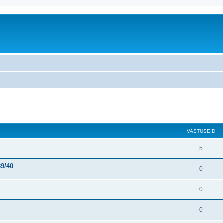
atud otsing
VASTUSEID
5
39/40
0
0
0