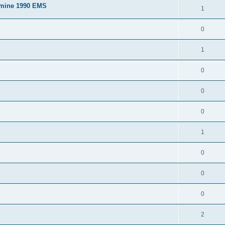
tmine 1990 EMS
1
0
1
0
0
0
1
0
0
0
2