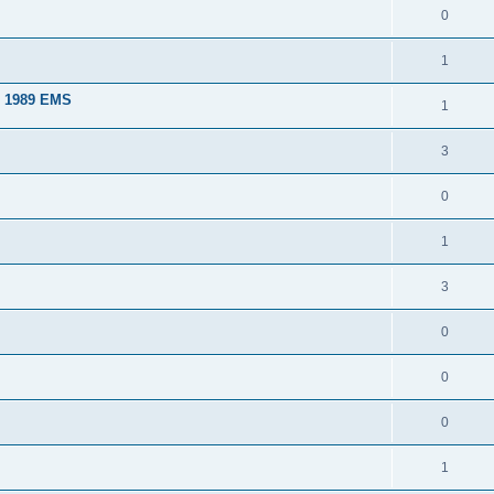
0
1
l 1989 EMS
1
3
0
1
3
0
0
0
1