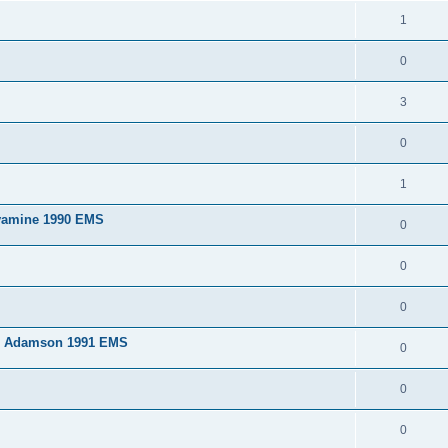
1
0
3
0
1
vamine 1990 EMS
0
0
0
s Adamson 1991 EMS
0
0
0