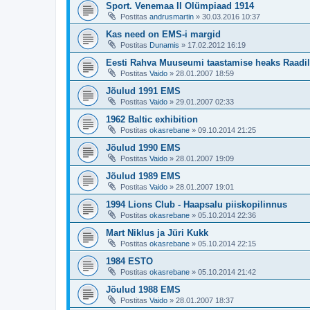
Sport. Venemaa II Olümpiaad 1914
Postitas
andrusmartin
»
30.03.2016 10:37
Kas need on EMS-i margid
Postitas
Dunamis
»
17.02.2012 16:19
Eesti Rahva Muuseumi taastamise heaks Raadi
Postitas
Vaido
»
28.01.2007 18:59
Jõulud 1991 EMS
Postitas
Vaido
»
29.01.2007 02:33
1962 Baltic exhibition
Postitas
okasrebane
»
09.10.2014 21:25
Jõulud 1990 EMS
Postitas
Vaido
»
28.01.2007 19:09
Jõulud 1989 EMS
Postitas
Vaido
»
28.01.2007 19:01
1994 Lions Club - Haapsalu piiskopilinnus
Postitas
okasrebane
»
05.10.2014 22:36
Mart Niklus ja Jüri Kukk
Postitas
okasrebane
»
05.10.2014 22:15
1984 ESTO
Postitas
okasrebane
»
05.10.2014 21:42
Jõulud 1988 EMS
Postitas
Vaido
»
28.01.2007 18:37