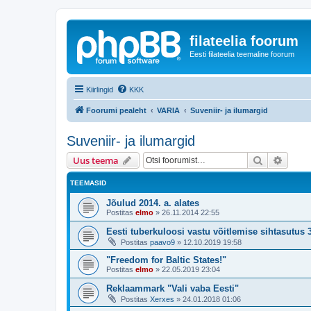
filateelia foorum
Eesti filateelia teemaline foorum
Kiirlingid
KKK
Foorumi pealeht
VARIA
Suveniir- ja ilumargid
Suveniir- ja ilumargid
Otsi
Täiend
Uus teema
TEEMASID
Jõulud 2014. a. alates
Postitas
elmo
»
26.11.2014 22:55
Eesti tuberkuloosi vastu võitlemise sihtasutus 
Postitas
paavo9
»
12.10.2019 19:58
"Freedom for Baltic States!"
Postitas
elmo
»
22.05.2019 23:04
Reklaammark "Vali vaba Eesti"
Postitas
Xerxes
»
24.01.2018 01:06