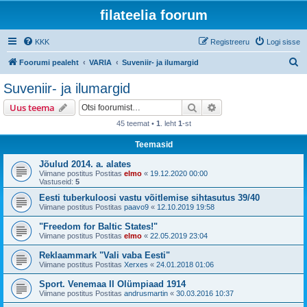
filateelia foorum
KKK
Registreeru
Logi sisse
O
Foorumi pealeht
VARIA
Suveniir- ja ilumargid
t
Suveniir- ja ilumargid
s
Otsi
Täiendatud otsing
Uus teema
i
45 teemat •
1
. leht
1
-st
Teemasid
Jõulud 2014. a. alates
Viimane postitus Postitas
elmo
«
19.12.2020 00:00
Vastuseid:
5
Eesti tuberkuloosi vastu võitlemise sihtasutus 39/40
Viimane postitus Postitas
paavo9
«
12.10.2019 19:58
"Freedom for Baltic States!"
Viimane postitus Postitas
elmo
«
22.05.2019 23:04
Reklaammark "Vali vaba Eesti"
Viimane postitus Postitas
Xerxes
«
24.01.2018 01:06
Sport. Venemaa II Olümpiaad 1914
Viimane postitus Postitas
andrusmartin
«
30.03.2016 10:37