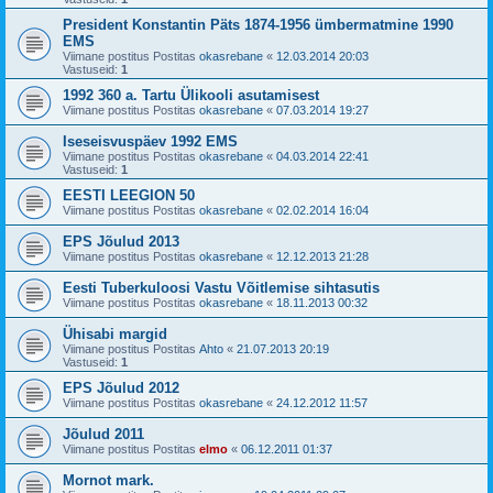
President Konstantin Päts 1874-1956 ümbermatmine 1990
EMS
Viimane postitus Postitas
okasrebane
«
12.03.2014 20:03
Vastuseid:
1
1992 360 a. Tartu Ülikooli asutamisest
Viimane postitus Postitas
okasrebane
«
07.03.2014 19:27
Iseseisvuspäev 1992 EMS
Viimane postitus Postitas
okasrebane
«
04.03.2014 22:41
Vastuseid:
1
EESTI LEEGION 50
Viimane postitus Postitas
okasrebane
«
02.02.2014 16:04
EPS Jõulud 2013
Viimane postitus Postitas
okasrebane
«
12.12.2013 21:28
Eesti Tuberkuloosi Vastu Võitlemise sihtasutis
Viimane postitus Postitas
okasrebane
«
18.11.2013 00:32
Ühisabi margid
Viimane postitus Postitas
Ahto
«
21.07.2013 20:19
Vastuseid:
1
EPS Jõulud 2012
Viimane postitus Postitas
okasrebane
«
24.12.2012 11:57
Jõulud 2011
Viimane postitus Postitas
elmo
«
06.12.2011 01:37
Mornot mark.