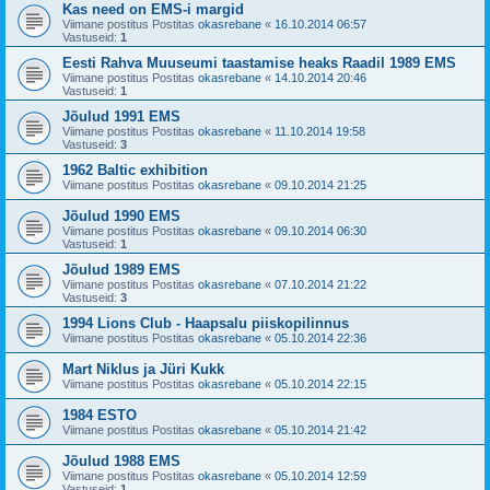
Kas need on EMS-i margid
Viimane postitus Postitas
okasrebane
«
16.10.2014 06:57
Vastuseid:
1
Eesti Rahva Muuseumi taastamise heaks Raadil 1989 EMS
Viimane postitus Postitas
okasrebane
«
14.10.2014 20:46
Vastuseid:
1
Jõulud 1991 EMS
Viimane postitus Postitas
okasrebane
«
11.10.2014 19:58
Vastuseid:
3
1962 Baltic exhibition
Viimane postitus Postitas
okasrebane
«
09.10.2014 21:25
Jõulud 1990 EMS
Viimane postitus Postitas
okasrebane
«
09.10.2014 06:30
Vastuseid:
1
Jõulud 1989 EMS
Viimane postitus Postitas
okasrebane
«
07.10.2014 21:22
Vastuseid:
3
1994 Lions Club - Haapsalu piiskopilinnus
Viimane postitus Postitas
okasrebane
«
05.10.2014 22:36
Mart Niklus ja Jüri Kukk
Viimane postitus Postitas
okasrebane
«
05.10.2014 22:15
1984 ESTO
Viimane postitus Postitas
okasrebane
«
05.10.2014 21:42
Jõulud 1988 EMS
Viimane postitus Postitas
okasrebane
«
05.10.2014 12:59
Vastuseid:
1