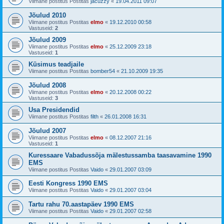
Viimane postitus Postitas
jacuzzy
«
19.04.2011 09:07
Jõulud 2010
Viimane postitus Postitas
elmo
«
19.12.2010 00:58
Vastuseid:
2
Jõulud 2009
Viimane postitus Postitas
elmo
«
25.12.2009 23:18
Vastuseid:
1
Küsimus teadjaile
Viimane postitus Postitas
bomber54
«
21.10.2009 19:35
Jõulud 2008
Viimane postitus Postitas
elmo
«
20.12.2008 00:22
Vastuseid:
3
Usa Presidendid
Viimane postitus Postitas
filth
«
26.01.2008 16:31
Jõulud 2007
Viimane postitus Postitas
elmo
«
08.12.2007 21:16
Vastuseid:
1
Kuressaare Vabadussõja mälestussamba taasavamine 1990
EMS
Viimane postitus Postitas
Vaido
«
29.01.2007 03:09
Eesti Kongress 1990 EMS
Viimane postitus Postitas
Vaido
«
29.01.2007 03:04
Tartu rahu 70.aastapäev 1990 EMS
Viimane postitus Postitas
Vaido
«
29.01.2007 02:58