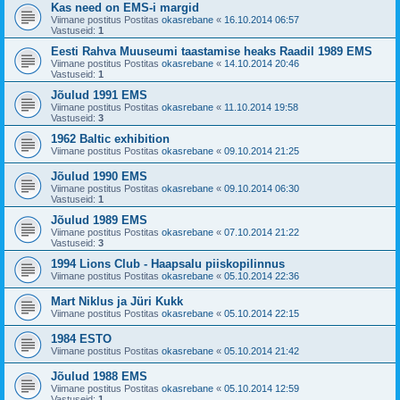
Kas need on EMS-i margid
Viimane postitus Postitas
okasrebane
«
16.10.2014 06:57
Vastuseid:
1
Eesti Rahva Muuseumi taastamise heaks Raadil 1989 EMS
Viimane postitus Postitas
okasrebane
«
14.10.2014 20:46
Vastuseid:
1
Jõulud 1991 EMS
Viimane postitus Postitas
okasrebane
«
11.10.2014 19:58
Vastuseid:
3
1962 Baltic exhibition
Viimane postitus Postitas
okasrebane
«
09.10.2014 21:25
Jõulud 1990 EMS
Viimane postitus Postitas
okasrebane
«
09.10.2014 06:30
Vastuseid:
1
Jõulud 1989 EMS
Viimane postitus Postitas
okasrebane
«
07.10.2014 21:22
Vastuseid:
3
1994 Lions Club - Haapsalu piiskopilinnus
Viimane postitus Postitas
okasrebane
«
05.10.2014 22:36
Mart Niklus ja Jüri Kukk
Viimane postitus Postitas
okasrebane
«
05.10.2014 22:15
1984 ESTO
Viimane postitus Postitas
okasrebane
«
05.10.2014 21:42
Jõulud 1988 EMS
Viimane postitus Postitas
okasrebane
«
05.10.2014 12:59
Vastuseid:
1