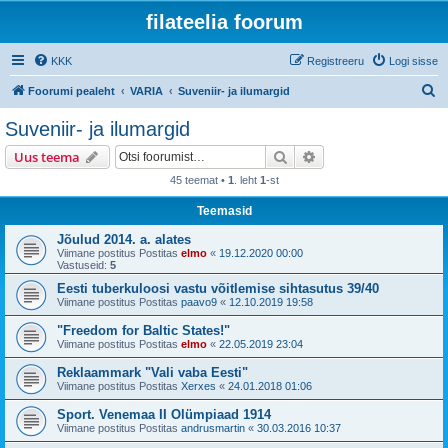
filateelia foorum
KKK
Registreeru
Logi sisse
O
Foorumi pealeht
VARIA
Suveniir- ja ilumargid
t
Suveniir- ja ilumargid
s
Otsi
Täiendatud otsing
Uus teema
i
45 teemat •
1
. leht
1
-st
Teemasid
Jõulud 2014. a. alates
Viimane postitus Postitas
elmo
«
19.12.2020 00:00
Vastuseid:
5
Eesti tuberkuloosi vastu võitlemise sihtasutus 39/40
Viimane postitus Postitas
paavo9
«
12.10.2019 19:58
"Freedom for Baltic States!"
Viimane postitus Postitas
elmo
«
22.05.2019 23:04
Reklaammark "Vali vaba Eesti"
Viimane postitus Postitas
Xerxes
«
24.01.2018 01:06
Sport. Venemaa II Olümpiaad 1914
Viimane postitus Postitas
andrusmartin
«
30.03.2016 10:37