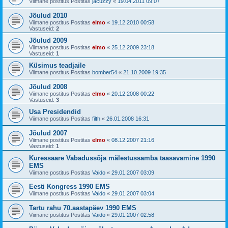
Viimane postitus Postitas
jacuzzy
«
19.04.2011 09:07
Jõulud 2010
Viimane postitus Postitas
elmo
«
19.12.2010 00:58
Vastuseid:
2
Jõulud 2009
Viimane postitus Postitas
elmo
«
25.12.2009 23:18
Vastuseid:
1
Küsimus teadjaile
Viimane postitus Postitas
bomber54
«
21.10.2009 19:35
Jõulud 2008
Viimane postitus Postitas
elmo
«
20.12.2008 00:22
Vastuseid:
3
Usa Presidendid
Viimane postitus Postitas
filth
«
26.01.2008 16:31
Jõulud 2007
Viimane postitus Postitas
elmo
«
08.12.2007 21:16
Vastuseid:
1
Kuressaare Vabadussõja mälestussamba taasavamine 1990
EMS
Viimane postitus Postitas
Vaido
«
29.01.2007 03:09
Eesti Kongress 1990 EMS
Viimane postitus Postitas
Vaido
«
29.01.2007 03:04
Tartu rahu 70.aastapäev 1990 EMS
Viimane postitus Postitas
Vaido
«
29.01.2007 02:58