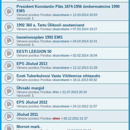
President Konstantin Päts 1874-1956 ümbermatmine 1990
EMS
Viimane postitus Postitas
okasrebane
«
12.03.2014 20:03
Vastuseid:
1
1992 360 a. Tartu Ülikooli asutamisest
Viimane postitus Postitas
okasrebane
«
07.03.2014 19:27
Iseseisvuspäev 1992 EMS
Viimane postitus Postitas
okasrebane
«
04.03.2014 22:41
Vastuseid:
1
EESTI LEEGION 50
Viimane postitus Postitas
okasrebane
«
02.02.2014 16:04
EPS Jõulud 2013
Viimane postitus Postitas
okasrebane
«
12.12.2013 21:28
Eesti Tuberkuloosi Vastu Võitlemise sihtasutis
Viimane postitus Postitas
okasrebane
«
18.11.2013 00:32
Ühisabi margid
Viimane postitus Postitas
Ahto
«
21.07.2013 20:19
Vastuseid:
1
EPS Jõulud 2012
Viimane postitus Postitas
okasrebane
«
24.12.2012 11:57
Jõulud 2011
Viimane postitus Postitas
elmo
«
06.12.2011 01:37
Mornot mark.