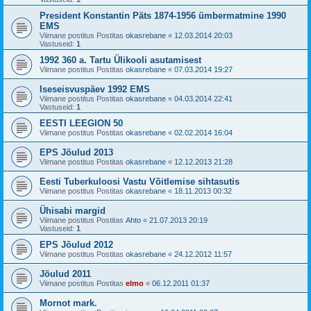
President Konstantin Päts 1874-1956 ümbermatmine 1990
EMS
Viimane postitus Postitas
okasrebane
«
12.03.2014 20:03
Vastuseid:
1
1992 360 a. Tartu Ülikooli asutamisest
Viimane postitus Postitas
okasrebane
«
07.03.2014 19:27
Iseseisvuspäev 1992 EMS
Viimane postitus Postitas
okasrebane
«
04.03.2014 22:41
Vastuseid:
1
EESTI LEEGION 50
Viimane postitus Postitas
okasrebane
«
02.02.2014 16:04
EPS Jõulud 2013
Viimane postitus Postitas
okasrebane
«
12.12.2013 21:28
Eesti Tuberkuloosi Vastu Võitlemise sihtasutis
Viimane postitus Postitas
okasrebane
«
18.11.2013 00:32
Ühisabi margid
Viimane postitus Postitas
Ahto
«
21.07.2013 20:19
Vastuseid:
1
EPS Jõulud 2012
Viimane postitus Postitas
okasrebane
«
24.12.2012 11:57
Jõulud 2011
Viimane postitus Postitas
elmo
«
06.12.2011 01:37
Mornot mark.