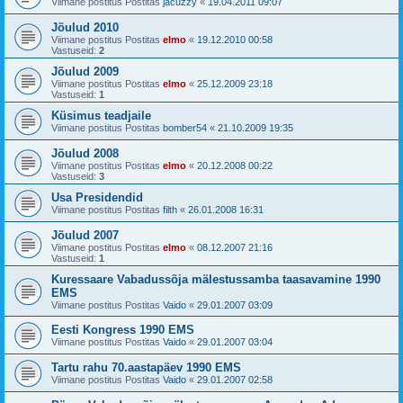
Viimane postitus Postitas
jacuzzy
«
19.04.2011 09:07
Jõulud 2010
Viimane postitus Postitas
elmo
«
19.12.2010 00:58
Vastuseid:
2
Jõulud 2009
Viimane postitus Postitas
elmo
«
25.12.2009 23:18
Vastuseid:
1
Küsimus teadjaile
Viimane postitus Postitas
bomber54
«
21.10.2009 19:35
Jõulud 2008
Viimane postitus Postitas
elmo
«
20.12.2008 00:22
Vastuseid:
3
Usa Presidendid
Viimane postitus Postitas
filth
«
26.01.2008 16:31
Jõulud 2007
Viimane postitus Postitas
elmo
«
08.12.2007 21:16
Vastuseid:
1
Kuressaare Vabadussõja mälestussamba taasavamine 1990
EMS
Viimane postitus Postitas
Vaido
«
29.01.2007 03:09
Eesti Kongress 1990 EMS
Viimane postitus Postitas
Vaido
«
29.01.2007 03:04
Tartu rahu 70.aastapäev 1990 EMS
Viimane postitus Postitas
Vaido
«
29.01.2007 02:58