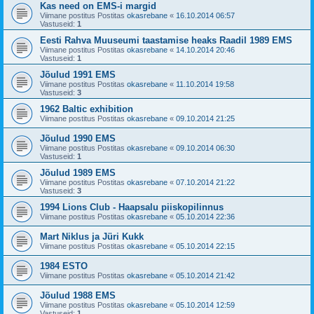
Kas need on EMS-i margid
Viimane postitus Postitas
okasrebane
«
16.10.2014 06:57
Vastuseid:
1
Eesti Rahva Muuseumi taastamise heaks Raadil 1989 EMS
Viimane postitus Postitas
okasrebane
«
14.10.2014 20:46
Vastuseid:
1
Jõulud 1991 EMS
Viimane postitus Postitas
okasrebane
«
11.10.2014 19:58
Vastuseid:
3
1962 Baltic exhibition
Viimane postitus Postitas
okasrebane
«
09.10.2014 21:25
Jõulud 1990 EMS
Viimane postitus Postitas
okasrebane
«
09.10.2014 06:30
Vastuseid:
1
Jõulud 1989 EMS
Viimane postitus Postitas
okasrebane
«
07.10.2014 21:22
Vastuseid:
3
1994 Lions Club - Haapsalu piiskopilinnus
Viimane postitus Postitas
okasrebane
«
05.10.2014 22:36
Mart Niklus ja Jüri Kukk
Viimane postitus Postitas
okasrebane
«
05.10.2014 22:15
1984 ESTO
Viimane postitus Postitas
okasrebane
«
05.10.2014 21:42
Jõulud 1988 EMS
Viimane postitus Postitas
okasrebane
«
05.10.2014 12:59
Vastuseid:
1