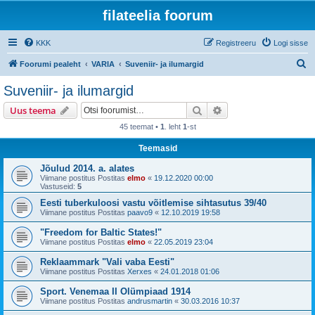
filateelia foorum
KKK
Registreeru
Logi sisse
O
Foorumi pealeht
VARIA
Suveniir- ja ilumargid
t
Suveniir- ja ilumargid
s
Otsi
Täiendatud otsing
Uus teema
i
45 teemat •
1
. leht
1
-st
Teemasid
Jõulud 2014. a. alates
Viimane postitus Postitas
elmo
«
19.12.2020 00:00
Vastuseid:
5
Eesti tuberkuloosi vastu võitlemise sihtasutus 39/40
Viimane postitus Postitas
paavo9
«
12.10.2019 19:58
"Freedom for Baltic States!"
Viimane postitus Postitas
elmo
«
22.05.2019 23:04
Reklaammark "Vali vaba Eesti"
Viimane postitus Postitas
Xerxes
«
24.01.2018 01:06
Sport. Venemaa II Olümpiaad 1914
Viimane postitus Postitas
andrusmartin
«
30.03.2016 10:37