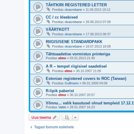
TÄHTKIRI REGISTERED LETTER
Postitas
okasrebane
»
11.09.2013 19:12
CC / cc kleebised
Postitas
okasrebane
»
28.08.2013 07:08
VÄÄRTKOTT
Postitas
okasrebane
»
17.08.2013 08:37
RIIGISISENE STANDARDPAKK
Postitas
okasrebane
»
18.07.2013 18:08
Tähtsaadetise vormistus printeriga
Postitas
elmo
»
03.01.2013 21:40
A R -- tempel riigisisel saadetisel
Postitas
elmo
»
30.10.2007 21:05
Estonian registered covers to ROC (Taiwan)
Postitas
Gulfmann
»
06.01.2009 04:09
R-lipik paberist
Postitas
elmo
»
30.10.2007 20:57
Võnnu... valik kasutusel olnud templeid 17.12.
Postitas
Vaido
»
28.01.2007 16:23
Uus teema
Tagasi foorumi esilehele