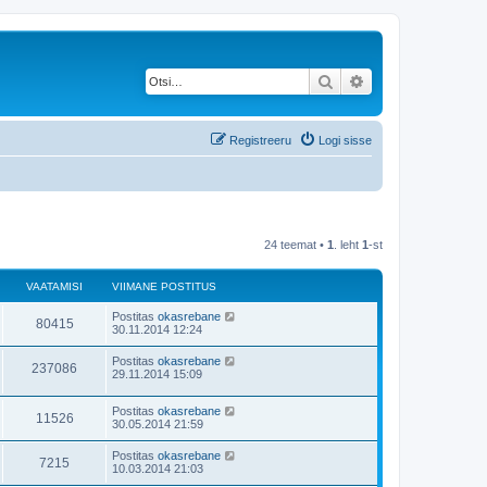
Otsi
Täiendatud otsing
Registreeru
Logi sisse
24 teemat •
1
. leht
1
-st
VAATAMISI
VIIMANE POSTITUS
Postitas
okasrebane
80415
30.11.2014 12:24
Postitas
okasrebane
237086
29.11.2014 15:09
Postitas
okasrebane
11526
30.05.2014 21:59
Postitas
okasrebane
7215
10.03.2014 21:03