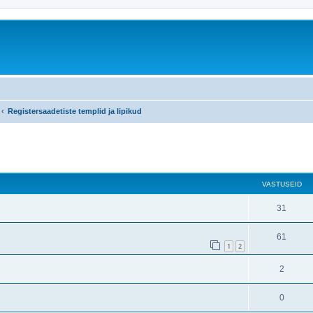
Registersaadetiste templid ja lipikud
atud otsing
VASTUSEID
31
61
1
2
2
0