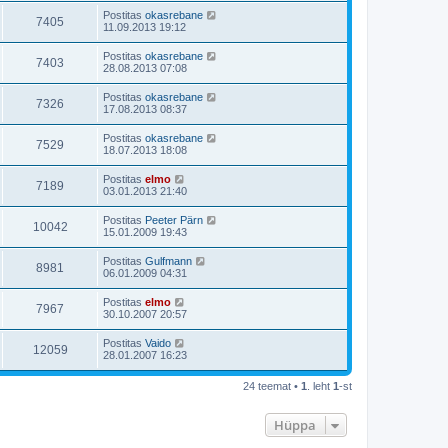
Postitas
okasrebane
7405
11.09.2013 19:12
Postitas
okasrebane
7403
28.08.2013 07:08
Postitas
okasrebane
7326
17.08.2013 08:37
Postitas
okasrebane
7529
18.07.2013 18:08
Postitas
elmo
7189
03.01.2013 21:40
Postitas
Peeter Pärn
10042
15.01.2009 19:43
Postitas
Gulfmann
8981
06.01.2009 04:31
Postitas
elmo
7967
30.10.2007 20:57
Postitas
Vaido
12059
28.01.2007 16:23
24 teemat •
1
. leht
1
-st
Hüppa