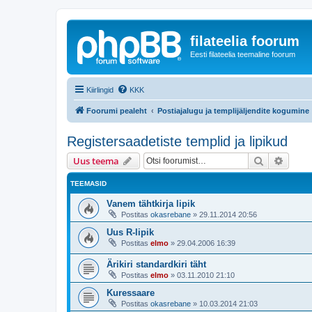
filateelia foorum
Eesti filateelia teemaline foorum
Kiirlingid
KKK
Foorumi pealeht
Postiajalugu ja templijäljendite kogumine
Registersaadetiste templid ja lipikud
Otsi
Täiend
Uus teema
TEEMASID
Vanem tähtkirja lipik
Postitas
okasrebane
»
29.11.2014 20:56
Uus R-lipik
Postitas
elmo
»
29.04.2006 16:39
Ärikiri standardkiri täht
Postitas
elmo
»
03.11.2010 21:10
Kuressaare
Postitas
okasrebane
»
10.03.2014 21:03