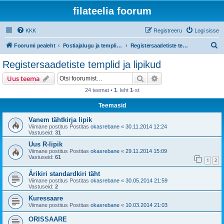
filateelia foorum
KKK
Registreeru
Logi sisse
O
Foorumi pealeht
Postiajalugu ja templijäljendite kogumine
Registersaadetiste templid ja lipikud
t
Registersaadetiste templid ja lipikud
s
Otsi
Täiendatud otsing
Uus teema
i
24 teemat •
1
. leht
1
-st
Teemasid
Vanem tähtkirja lipik
Viimane postitus Postitas
okasrebane
«
30.11.2014 12:24
Vastuseid:
31
Uus R-lipik
Viimane postitus Postitas
okasrebane
«
29.11.2014 15:09
Vastuseid:
61
1
2
Ärikiri standardkiri täht
Viimane postitus Postitas
okasrebane
«
30.05.2014 21:59
Vastuseid:
2
Kuressaare
Viimane postitus Postitas
okasrebane
«
10.03.2014 21:03
ORISSAARE