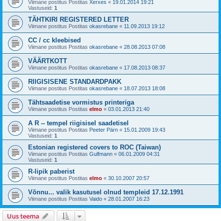
Viimane postitus Postitas
Xerxes
«
19.01.2014 19:21
Vastuseid:
1
TÄHTKIRI REGISTERED LETTER
Viimane postitus Postitas
okasrebane
«
11.09.2013 19:12
CC / cc kleebised
Viimane postitus Postitas
okasrebane
«
28.08.2013 07:08
VÄÄRTKOTT
Viimane postitus Postitas
okasrebane
«
17.08.2013 08:37
RIIGISISENE STANDARDPAKK
Viimane postitus Postitas
okasrebane
«
18.07.2013 18:08
Tähtsaadetise vormistus printeriga
Viimane postitus Postitas
elmo
«
03.01.2013 21:40
A R -- tempel riigisisel saadetisel
Viimane postitus Postitas
Peeter Pärn
«
15.01.2009 19:43
Vastuseid:
1
Estonian registered covers to ROC (Taiwan)
Viimane postitus Postitas
Gulfmann
«
06.01.2009 04:31
Vastuseid:
1
R-lipik paberist
Viimane postitus Postitas
elmo
«
30.10.2007 20:57
Võnnu... valik kasutusel olnud templeid 17.12.1991
Viimane postitus Postitas
Vaido
«
28.01.2007 16:23
Uus teema