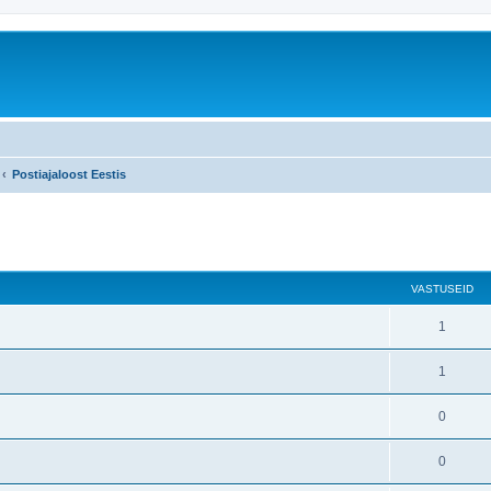
Postiajaloost Eestis
atud otsing
VASTUSEID
1
1
0
0