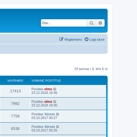
Otsi
Täiendatud otsing
Registreeru
Logi sisse
29 teemat •
1
. leht
1
-st
VAATAMISI
VIIMANE POSTITUS
Postitas
elmo
17413
23.12.2018 19:36
Postitas
elmo
7992
23.12.2018 19:30
Postitas
Xerxes
7758
03.10.2017 00:27
Postitas
Xerxes
6538
03.10.2017 00:25