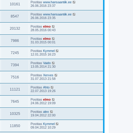
Postitas
www.hansaantiik.ee
10161
26.06.2016 23:37
Postitas
www.hansaantiik.ee
8547
26.06.2016 23:35
Postitas
elmo
20132
28.05.2016 00:43
Postitas
elmo
7986
31.03.2015 00:01
Postitas
Kymmel
7245
12.01.2015 16:23
Postitas
Vaido
7394
13.05.2014 21:30
Postitas
Xerxes
7516
31.07.2013 21:58
Postitas
Ahto
11121
22.07.2013 19:26
Postitas
elmo
7645
24.06.2012 19:09
Postitas
alex
10325
19.04.2012 22:00
Postitas
Kymmel
11850
09.04.2012 10:29