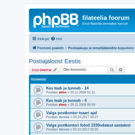
filateelia foorum
Eesti filateelia teemaline foorum
Kiirlingid
KKK
Foorumi pealeht
Postiajalugu ja templijäljendite kogumine
Postiajaloost Eestis
Otsi
Täiend
Uus teema
TEEMASID
Kes teab ja tunneb - 14
Postitas
elmo
»
29.11.2009 01:11
Kes teab ja tunneb - 4
Postitas
elmo
»
29.11.2009 00:59
Valga postkontor tsaari ajal
Postitas
Xerxes
»
03.10.2017 00:27
Valga postkontori fotod 1930ndatest aastatest
Postitas
Xerxes
»
03.10.2017 00:25