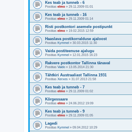
Kes teab ja tunneb - 6
Postitas
elmo
»
29.11.2009 01:01
Kes teab ja tunneb - 16
Postitas
elmo
»
29.11.2009 01:14
Risti postkontori asemele postipunkt
Postitas
elmo
»
19.02.2015 12:59
Haaslava postikorralduse ajaloost
Postitas
Kymmel
»
30.03.2015 11:30
Vaida postiteenuse ajalugu
Postitas
Kymmel
»
12.01.2015 16:23
Rakvere postkontor Tallinna tänaval
Postitas
Vaido
»
13.05.2014 21:30
Tähtkiri Austraaliast Tallinna 1931
Postitas
Xerxes
»
31.07.2013 21:58
Kes teab ja tunneb - 7
Postitas
elmo
»
29.11.2009 01:02
Kõrgessaare
Postitas
elmo
»
24.06.2012 19:09
Kes teab ja tunneb - 9
Postitas
elmo
»
29.11.2009 01:05
Lagedi
Postitas
Kymmel
»
09.04.2012 10:29