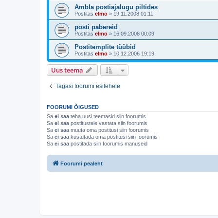
Ambla postiajalugu piltides
Postitas
elmo
»
19.11.2008 01:11
posti pabereid
Postitas
elmo
»
16.09.2008 00:09
Postitemplite tüübid
Postitas
elmo
»
10.12.2006 19:19
Uus teema
Tagasi foorumi esilehele
FOORUMI ÕIGUSED
Sa
ei saa
teha uusi teemasid siin foorumis
Sa
ei saa
postitustele vastata siin foorumis
Sa
ei saa
muuta oma postitusi siin foorumis
Sa
ei saa
kustutada oma postitusi siin foorumis
Sa
ei saa
postitada siin foorumis manuseid
Foorumi pealeht