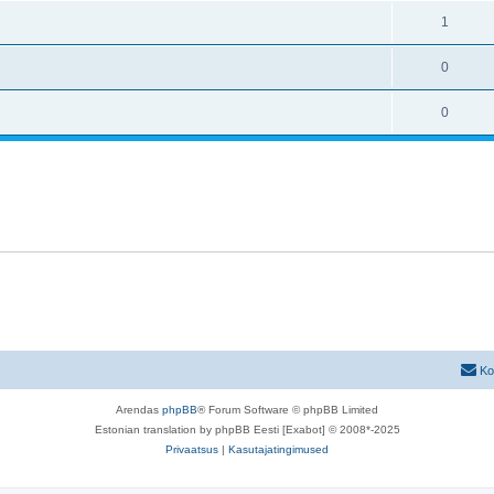
1
0
0
Ko
Arendas
phpBB
® Forum Software © phpBB Limited
Estonian translation by phpBB Eesti [Exabot] © 2008*-2025
Privaatsus
|
Kasutajatingimused