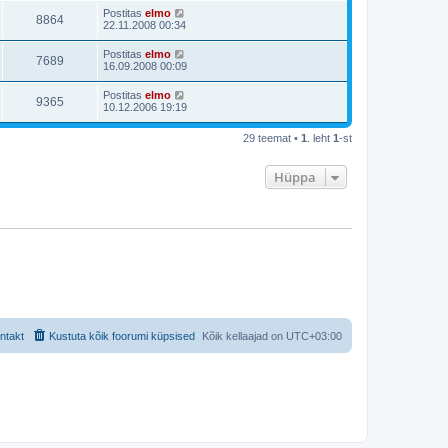
Postitas
elmo
8864
22.11.2008 00:34
Postitas
elmo
7689
16.09.2008 00:09
Postitas
elmo
9365
10.12.2006 19:19
29 teemat •
1
. leht
1
-st
Hüppa
ntakt
Kustuta kõik foorumi küpsised
Kõik kellaajad on
UTC+03:00