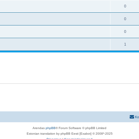
0
0
0
1
Ko
Arendas
phpBB
® Forum Software © phpBB Limited
Estonian translation by phpBB Eesti [Exabot] © 2008*-2025