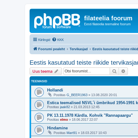
filateelia foorum
Eesti filateelia teemaline foorum
Kiirlingid
KKK
Foorumi pealeht
Tervikasjad
Eestis kasutatud teiste riiki
Eestis kasutatud teiste riikide tervikasja
Otsi
Täiend
Uus teema
TEEMASID
Hollandi
Postitas
G_BEER1963
»
13.08.2020 20:01
Estica teemalised NSVL´i ümbrikud 1954-1991 k
Postitas
jaak82
»
21.03.2013 12:45
PK 13.11.1978 Kärdla. Kohvik "Rannapaargu"
Postitas
elmo
»
18.06.2017 22:07
Hindamine
Postitas
Mart91
»
18.03.2017 10:43