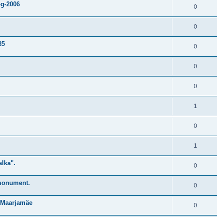
og-2006
0
0
85
0
0
0
1
0
1
lka".
0
 monument.
0
, Maarjamäe
0