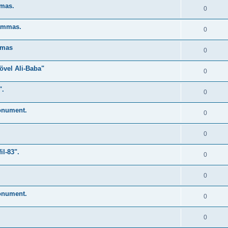
mmas.
0
sammas.
0
mmas
0
övel Ali-Baba"
0
".
0
onument.
0
0
il-83".
0
0
onument.
0
0