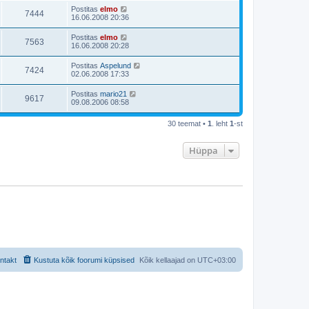
Postitas
elmo
7444
16.06.2008 20:36
Postitas
elmo
7563
16.06.2008 20:28
Postitas
Aspelund
7424
02.06.2008 17:33
Postitas
mario21
9617
09.08.2006 08:58
30 teemat •
1
. leht
1
-st
Hüppa
ntakt
Kustuta kõik foorumi küpsised
Kõik kellaajad on
UTC+03:00