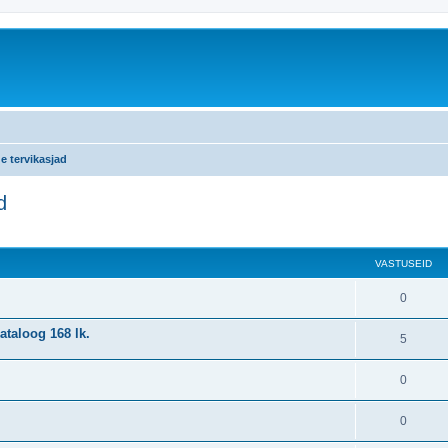
de tervikasjad
d
atud otsing
VASTUSEID
0
ataloog 168 lk.
5
0
0