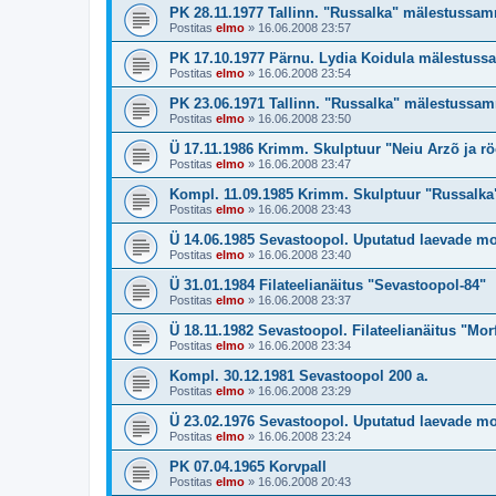
PK 28.11.1977 Tallinn. "Russalka" mälestussa
Postitas
elmo
»
16.06.2008 23:57
PK 17.10.1977 Pärnu. Lydia Koidula mälestus
Postitas
elmo
»
16.06.2008 23:54
PK 23.06.1971 Tallinn. "Russalka" mälestussa
Postitas
elmo
»
16.06.2008 23:50
Ü 17.11.1986 Krimm. Skulptuur "Neiu Arzõ ja rö
Postitas
elmo
»
16.06.2008 23:47
Kompl. 11.09.1985 Krimm. Skulptuur "Russalka
Postitas
elmo
»
16.06.2008 23:43
Ü 14.06.1985 Sevastoopol. Uputatud laevade m
Postitas
elmo
»
16.06.2008 23:40
Ü 31.01.1984 Filateelianäitus "Sevastoopol-84"
Postitas
elmo
»
16.06.2008 23:37
Ü 18.11.1982 Sevastoopol. Filateelianäitus "Morf
Postitas
elmo
»
16.06.2008 23:34
Kompl. 30.12.1981 Sevastoopol 200 a.
Postitas
elmo
»
16.06.2008 23:29
Ü 23.02.1976 Sevastoopol. Uputatud laevade m
Postitas
elmo
»
16.06.2008 23:24
PK 07.04.1965 Korvpall
Postitas
elmo
»
16.06.2008 20:43