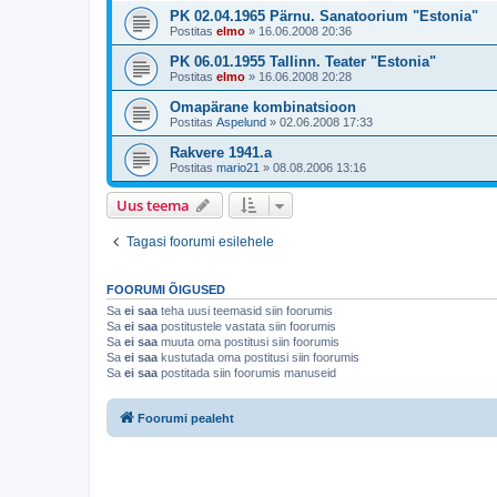
PK 02.04.1965 Pärnu. Sanatoorium "Estonia"
Postitas
elmo
»
16.06.2008 20:36
PK 06.01.1955 Tallinn. Teater "Estonia"
Postitas
elmo
»
16.06.2008 20:28
Omapärane kombinatsioon
Postitas
Aspelund
»
02.06.2008 17:33
Rakvere 1941.a
Postitas
mario21
»
08.08.2006 13:16
Uus teema
Tagasi foorumi esilehele
FOORUMI ÕIGUSED
Sa
ei saa
teha uusi teemasid siin foorumis
Sa
ei saa
postitustele vastata siin foorumis
Sa
ei saa
muuta oma postitusi siin foorumis
Sa
ei saa
kustutada oma postitusi siin foorumis
Sa
ei saa
postitada siin foorumis manuseid
Foorumi pealeht