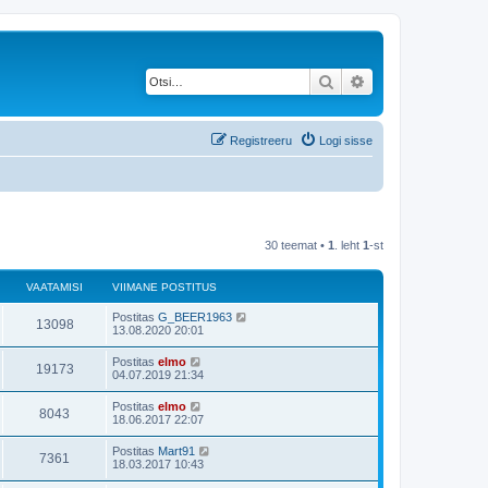
Otsi
Täiendatud otsing
Registreeru
Logi sisse
30 teemat •
1
. leht
1
-st
VAATAMISI
VIIMANE POSTITUS
Postitas
G_BEER1963
13098
13.08.2020 20:01
Postitas
elmo
19173
04.07.2019 21:34
Postitas
elmo
8043
18.06.2017 22:07
Postitas
Mart91
7361
18.03.2017 10:43