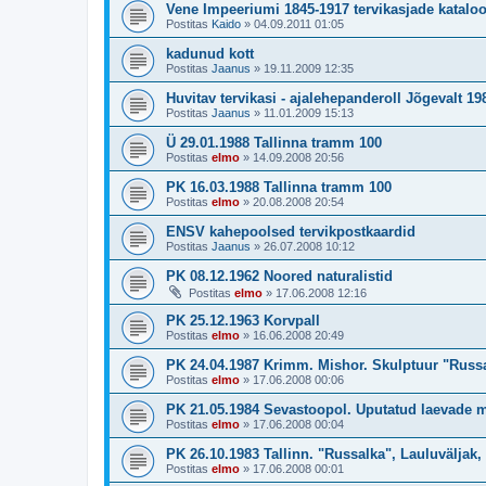
Vene Impeeriumi 1845-1917 tervikasjade katalo
Postitas
Kaido
»
04.09.2011 01:05
kadunud kott
Postitas
Jaanus
»
19.11.2009 12:35
Huvitav tervikasi - ajalehepanderoll Jõgevalt 19
Postitas
Jaanus
»
11.01.2009 15:13
Ü 29.01.1988 Tallinna tramm 100
Postitas
elmo
»
14.09.2008 20:56
PK 16.03.1988 Tallinna tramm 100
Postitas
elmo
»
20.08.2008 20:54
ENSV kahepoolsed tervikpostkaardid
Postitas
Jaanus
»
26.07.2008 10:12
PK 08.12.1962 Noored naturalistid
Postitas
elmo
»
17.06.2008 12:16
PK 25.12.1963 Korvpall
Postitas
elmo
»
16.06.2008 20:49
PK 24.04.1987 Krimm. Mishor. Skulptuur "Russa
Postitas
elmo
»
17.06.2008 00:06
PK 21.05.1984 Sevastoopol. Uputatud laevade
Postitas
elmo
»
17.06.2008 00:04
PK 26.10.1983 Tallinn. "Russalka", Lauluväljak
Postitas
elmo
»
17.06.2008 00:01