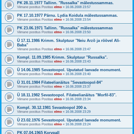
PK 28.11.1977 Tallinn. "Russalka" mälestussammas.
Viimane postitus Postitas
elmo
«
16.06.2008 23:57
PK 17.10.1977 Pärnu. Lydia Koidula mälestussammas.
Viimane postitus Postitas
elmo
«
16.06.2008 23:54
PK 23.06.1971 Tallinn. "Russalka" mälestussammas
Viimane postitus Postitas
elmo
«
16.06.2008 23:50
Ü 17.11.1986 Krimm. Skulptuur "Neiu Arzõ ja röövel Ali-
Baba"
Viimane postitus Postitas
elmo
«
16.06.2008 23:47
Kompl. 11.09.1985 Krimm. Skulptuur "Russalka".
Viimane postitus Postitas
elmo
«
16.06.2008 23:43
Ü 14.06.1985 Sevastoopol. Uputatud laevade monument.
Viimane postitus Postitas
elmo
«
16.06.2008 23:40
Ü 31.01.1984 Filateelianäitus "Sevastoopol-84"
Viimane postitus Postitas
elmo
«
16.06.2008 23:37
Ü 18.11.1982 Sevastoopol. Filateelianäitus "Morfil-83".
Viimane postitus Postitas
elmo
«
16.06.2008 23:34
Kompl. 30.12.1981 Sevastoopol 200 a.
Viimane postitus Postitas
elmo
«
16.06.2008 23:29
Ü 23.02.1976 Sevastoopol. Uputatud laevade monument.
Viimane postitus Postitas
elmo
«
16.06.2008 23:24
PK 07.04.1965 Korvpall