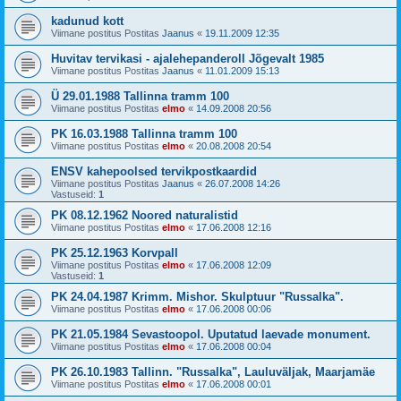
kadunud kott
Viimane postitus Postitas
Jaanus
«
19.11.2009 12:35
Huvitav tervikasi - ajalehepanderoll Jõgevalt 1985
Viimane postitus Postitas
Jaanus
«
11.01.2009 15:13
Ü 29.01.1988 Tallinna tramm 100
Viimane postitus Postitas
elmo
«
14.09.2008 20:56
PK 16.03.1988 Tallinna tramm 100
Viimane postitus Postitas
elmo
«
20.08.2008 20:54
ENSV kahepoolsed tervikpostkaardid
Viimane postitus Postitas
Jaanus
«
26.07.2008 14:26
Vastuseid:
1
PK 08.12.1962 Noored naturalistid
Viimane postitus Postitas
elmo
«
17.06.2008 12:16
PK 25.12.1963 Korvpall
Viimane postitus Postitas
elmo
«
17.06.2008 12:09
Vastuseid:
1
PK 24.04.1987 Krimm. Mishor. Skulptuur "Russalka".
Viimane postitus Postitas
elmo
«
17.06.2008 00:06
PK 21.05.1984 Sevastoopol. Uputatud laevade monument.
Viimane postitus Postitas
elmo
«
17.06.2008 00:04
PK 26.10.1983 Tallinn. "Russalka", Lauluväljak, Maarjamäe
Viimane postitus Postitas
elmo
«
17.06.2008 00:01