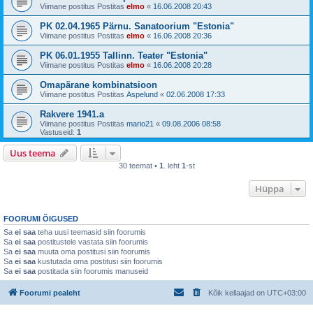
Viimane postitus Postitas
elmo
«
16.06.2008 20:43
PK 02.04.1965 Pärnu. Sanatoorium "Estonia"
Viimane postitus Postitas
elmo
«
16.06.2008 20:36
PK 06.01.1955 Tallinn. Teater "Estonia"
Viimane postitus Postitas
elmo
«
16.06.2008 20:28
Omapärane kombinatsioon
Viimane postitus Postitas
Aspelund
«
02.06.2008 17:33
Rakvere 1941.a
Viimane postitus Postitas
mario21
«
09.08.2006 08:58
Vastuseid:
1
Uus teema
30 teemat •
1
. leht
1
-st
Hüppa
FOORUMI ÕIGUSED
Sa
ei saa
teha uusi teemasid siin foorumis
Sa
ei saa
postitustele vastata siin foorumis
Sa
ei saa
muuta oma postitusi siin foorumis
Sa
ei saa
kustutada oma postitusi siin foorumis
Sa
ei saa
postitada siin foorumis manuseid
Foorumi pealeht
Kõik kellaajad on
UTC+03:00