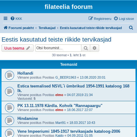
filateelia foorum
KKK
Registreeru
Logi sisse
O
Foorumi pealeht
Tervikasjad
Eestis kasutatud teiste riikide tervikasjad
t
Eestis kasutatud teiste riikide tervikasjad
s
Otsi
Täiendatud otsing
Uus teema
i
30 teemat •
1
. leht
1
-st
Teemasid
Hollandi
Viimane postitus Postitas
G_BEER1963
«
13.08.2020 20:01
Estica teemalised NSVL´i ümbrikud 1954-1991 kataloog 168
lk.
Viimane postitus Postitas
elmo
«
04.07.2019 21:34
Vastuseid:
5
PK 13.11.1978 Kärdla. Kohvik "Rannapaargu"
Viimane postitus Postitas
elmo
«
18.06.2017 22:07
Hindamine
Viimane postitus Postitas
Mart91
«
18.03.2017 10:43
Vene Impeeriumi 1845-1917 tervikasjade kataloog-2006
Viimane postitus Postitas
Kaido
«
04.09.2011 01:05