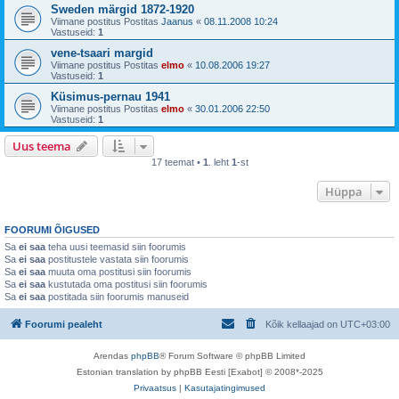
Sweden märgid 1872-1920
Viimane postitus Postitas
Jaanus
«
08.11.2008 10:24
Vastuseid:
1
vene-tsaari margid
Viimane postitus Postitas
elmo
«
10.08.2006 19:27
Vastuseid:
1
Küsimus-pernau 1941
Viimane postitus Postitas
elmo
«
30.01.2006 22:50
Vastuseid:
1
Uus teema
17 teemat •
1
. leht
1
-st
Hüppa
FOORUMI ÕIGUSED
Sa
ei saa
teha uusi teemasid siin foorumis
Sa
ei saa
postitustele vastata siin foorumis
Sa
ei saa
muuta oma postitusi siin foorumis
Sa
ei saa
kustutada oma postitusi siin foorumis
Sa
ei saa
postitada siin foorumis manuseid
Foorumi pealeht
Kõik kellaajad on
UTC+03:00
Arendas
phpBB
® Forum Software © phpBB Limited
Estonian translation by phpBB Eesti [Exabot] © 2008*-2025
Privaatsus
|
Kasutajatingimused