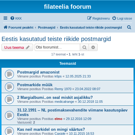
filateelia foorum
KKK
Registreeru
Logi sisse
O
Foorumi pealeht
Postmargid
Eestis kasutatud teiste riikide postmargid
t
Eestis kasutatud teiste riikide postmargid
s
Otsi
Täiendatud otsing
Uus teema
i
17 teemat •
1
. leht
1
-st
Teemasid
Postmargid amazonist
Viimane postitus Postitas
k6ps
«
12.05.2025 21:33
Postmarkide müük
Viimane postitus Postitas
Remy 1970
«
23.04.2022 08:07
2 Margialbumi..on seal miskit asjalikku?
Viimane postitus Postitas
medicalrange
«
30.12.2018 11:05
31.12.1991 -- NL postimaksevahendite viimane kasutuspäev
Eestis
Viimane postitus Postitas
elmo
«
29.12.2016 12:09
Vastuseid:
2
Kas neil markidel on mingi väärtus?
Viimane postitus Postitas
Caxjole
«
10.11.2015 16:53