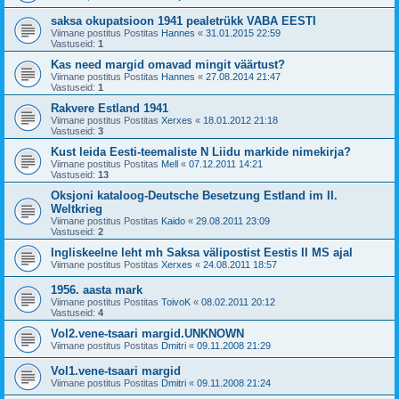
saksa okupatsioon 1941 pealetrükk VABA EESTI
Viimane postitus Postitas
Hannes
«
31.01.2015 22:59
Vastuseid:
1
Kas need margid omavad mingit väärtust?
Viimane postitus Postitas
Hannes
«
27.08.2014 21:47
Vastuseid:
1
Rakvere Estland 1941
Viimane postitus Postitas
Xerxes
«
18.01.2012 21:18
Vastuseid:
3
Kust leida Eesti-teemaliste N Liidu markide nimekirja?
Viimane postitus Postitas
Mell
«
07.12.2011 14:21
Vastuseid:
13
Oksjoni kataloog-Deutsche Besetzung Estland im II.
Weltkrieg
Viimane postitus Postitas
Kaido
«
29.08.2011 23:09
Vastuseid:
2
Ingliskeelne leht mh Saksa välipostist Eestis II MS ajal
Viimane postitus Postitas
Xerxes
«
24.08.2011 18:57
1956. aasta mark
Viimane postitus Postitas
ToivoK
«
08.02.2011 20:12
Vastuseid:
4
Vol2.vene-tsaari margid.UNKNOWN
Viimane postitus Postitas
Dmitri
«
09.11.2008 21:29
Vol1.vene-tsaari margid
Viimane postitus Postitas
Dmitri
«
09.11.2008 21:24