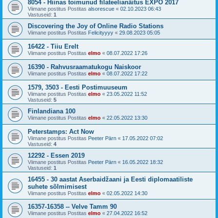
8054 - Hiinas toimunud filateelianäitus EXPO 2017
Viimane postitus Postitas
alsorescue
«
02.10.2023 06:43
Vastuseid:
1
Discovering the Joy of Online Radio Stations
Viimane postitus Postitas
Felicityyyy
«
29.08.2023 05:05
16422 - Tiiu Erelt
Viimane postitus Postitas
elmo
«
08.07.2022 17:26
16390 - Rahvusraamatukogu Naiskoor
Viimane postitus Postitas
elmo
«
08.07.2022 17:22
1579, 3503 - Eesti Postimuuseum
Viimane postitus Postitas
elmo
«
23.05.2022 11:52
Vastuseid:
5
Finlandiana 100
Viimane postitus Postitas
elmo
«
22.05.2022 13:30
Peterstamps: Act Now
Viimane postitus Postitas
Peeter Pärn
«
17.05.2022 07:02
Vastuseid:
4
12292 - Essen 2019
Viimane postitus Postitas
Peeter Pärn
«
16.05.2022 18:32
Vastuseid:
1
16455 - 30 aastat Aserbaidžaani ja Eesti diplomaatiliste
suhete sõlmimisest
Viimane postitus Postitas
elmo
«
02.05.2022 14:30
16357-16358 -- Velve Tamm 90
Viimane postitus Postitas
elmo
«
27.04.2022 16:52