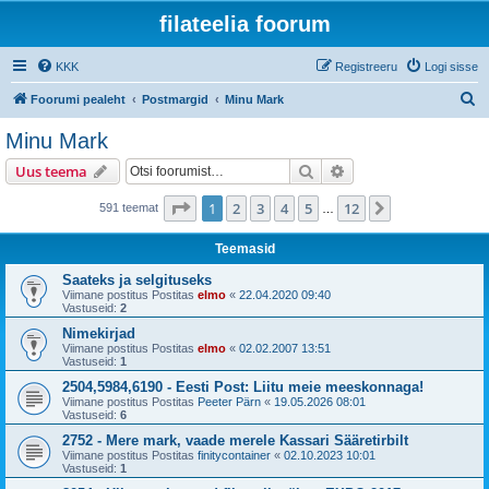
filateelia foorum
KKK
Registreeru
Logi sisse
O
Foorumi pealeht
Postmargid
Minu Mark
t
Minu Mark
s
Otsi
Täiendatud otsing
Uus teema
i
1
. leht
12
-st
1
2
3
4
5
12
Järgmine
591 teemat
…
Teemasid
Saateks ja selgituseks
Viimane postitus Postitas
elmo
«
22.04.2020 09:40
Vastuseid:
2
Nimekirjad
Viimane postitus Postitas
elmo
«
02.02.2007 13:51
Vastuseid:
1
2504,5984,6190 - Eesti Post: Liitu meie meeskonnaga!
Viimane postitus Postitas
Peeter Pärn
«
19.05.2026 08:01
Vastuseid:
6
2752 - Mere mark, vaade merele Kassari Sääretirbilt
Viimane postitus Postitas
finitycontainer
«
02.10.2023 10:01
Vastuseid:
1