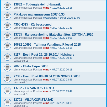
13862 -- Tudengisateliit Hämarik
Viimane postitus Postitas
elmo
«
12.09.2020 22:16
Pikakose majamuuseum 2007 0.35
Viimane postitus Postitas
okasrebane
«
30.08.2020 17:09
4305-4315 - Kärbseseened
Viimane postitus Postitas
elmo
«
24.07.2020 01:31
13735 - Rahvusvaheline filateelianäitus ESTONIA 2020
Viimane postitus Postitas
elmo
«
14.07.2020 14:03
10692-10693 - Tallinna Vanalinna Päevad 2018
Viimane postitus Postitas
elmo
«
08.07.2020 13:15
7117 - Eesti Post 23.-26.10.2014 Helsingis
Viimane postitus Postitas
elmo
«
07.07.2020 00:43
Vastuseid:
2
7865 - Phila Taipei 2016
Viimane postitus Postitas
elmo
«
07.07.2020 00:11
7739 - Eesti Post 08.-10.04.2016 NORDIA 2016
Viimane postitus Postitas
elmo
«
06.07.2020 23:46
Vastuseid:
1
13702 - FC SANTOS TARTU
Viimane postitus Postitas
elmo
«
23.06.2020 13:47
Vastuseid:
1
13703 - VILJAKORISTAJAD
Viimane postitus Postitas
elmo
«
23.06.2020 13:15
Vastuseid:
1