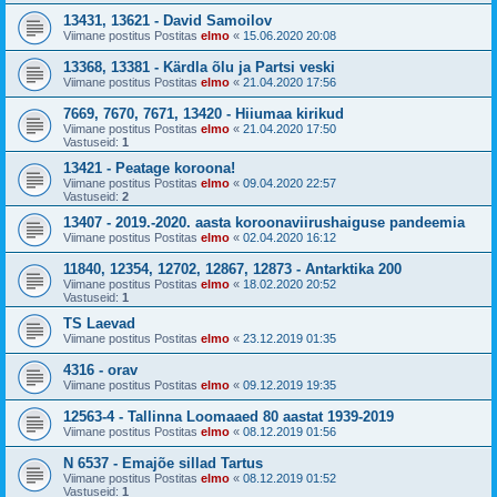
13431, 13621 - David Samoilov
Viimane postitus Postitas
elmo
«
15.06.2020 20:08
13368, 13381 - Kärdla õlu ja Partsi veski
Viimane postitus Postitas
elmo
«
21.04.2020 17:56
7669, 7670, 7671, 13420 - Hiiumaa kirikud
Viimane postitus Postitas
elmo
«
21.04.2020 17:50
Vastuseid:
1
13421 - Peatage koroona!
Viimane postitus Postitas
elmo
«
09.04.2020 22:57
Vastuseid:
2
13407 - 2019.-2020. aasta koroonaviirushaiguse pandeemia
Viimane postitus Postitas
elmo
«
02.04.2020 16:12
11840, 12354, 12702, 12867, 12873 - Antarktika 200
Viimane postitus Postitas
elmo
«
18.02.2020 20:52
Vastuseid:
1
TS Laevad
Viimane postitus Postitas
elmo
«
23.12.2019 01:35
4316 - orav
Viimane postitus Postitas
elmo
«
09.12.2019 19:35
12563-4 - Tallinna Loomaaed 80 aastat 1939-2019
Viimane postitus Postitas
elmo
«
08.12.2019 01:56
N 6537 - Emajõe sillad Tartus
Viimane postitus Postitas
elmo
«
08.12.2019 01:52
Vastuseid:
1