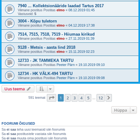
7940 ... Kollektsionääride laadad Tartus 2017
Viimane postitus Postitas
elmo
«
08.12.2019 01:45
Vastuseid:
5
3004 - Kõpu tuletorn
Viimane postitus Postitas
elmo
«
04.12.2019 17:38
7514, 7515, 7518, 7519 - Hiiumaa kirikud
Viimane postitus Postitas
elmo
«
27.11.2019 01:39
9128 - Metsis - aasta lind 2018
Viimane postitus Postitas
elmo
«
15.11.2019 02:23
12733 - JK TAMMEKA TARTU
Viimane postitus Postitas
Peeter Pärn
«
19.10.2019 09:10
12734 - HK VÄLK-494 TARTU
Viimane postitus Postitas
Peeter Pärn
«
19.10.2019 09:08
Uus teema
1
. leht
12
-st
1
2
3
4
5
12
Järgmine
591 teemat
…
Hüppa
FOORUMI ÕIGUSED
Sa
ei saa
teha uusi teemasid siin foorumis
Sa
ei saa
postitustele vastata siin foorumis
Sa
ei saa
muuta oma postitusi siin foorumis