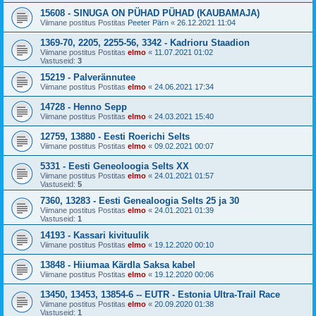
15608 - SINUGA ON PÜHAD PÜHAD (KAUBAMAJA)
Viimane postitus Postitas
Peeter Pärn
«
26.12.2021 11:04
1369-70, 2205, 2255-56, 3342 - Kadrioru Staadion
Viimane postitus Postitas
elmo
«
11.07.2021 01:02
Vastuseid:
3
15219 - Palverännutee
Viimane postitus Postitas
elmo
«
24.06.2021 17:34
14728 - Henno Sepp
Viimane postitus Postitas
elmo
«
24.03.2021 15:40
12759, 13880 - Eesti Roerichi Selts
Viimane postitus Postitas
elmo
«
09.02.2021 00:07
5331 - Eesti Geneoloogia Selts XX
Viimane postitus Postitas
elmo
«
24.01.2021 01:57
Vastuseid:
5
7360, 13283 - Eesti Genealoogia Selts 25 ja 30
Viimane postitus Postitas
elmo
«
24.01.2021 01:39
Vastuseid:
1
14193 - Kassari kivituulik
Viimane postitus Postitas
elmo
«
19.12.2020 00:10
13848 - Hiiumaa Kärdla Saksa kabel
Viimane postitus Postitas
elmo
«
19.12.2020 00:06
13450, 13453, 13854-6 -- EUTR - Estonia Ultra-Trail Race
Viimane postitus Postitas
elmo
«
20.09.2020 01:38
Vastuseid:
1