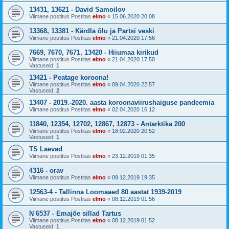
13431, 13621 - David Samoilov
Viimane postitus Postitas
elmo
«
15.06.2020 20:08
13368, 13381 - Kärdla õlu ja Partsi veski
Viimane postitus Postitas
elmo
«
21.04.2020 17:56
7669, 7670, 7671, 13420 - Hiiumaa kirikud
Viimane postitus Postitas
elmo
«
21.04.2020 17:50
Vastuseid:
1
13421 - Peatage koroona!
Viimane postitus Postitas
elmo
«
09.04.2020 22:57
Vastuseid:
2
13407 - 2019.-2020. aasta koroonaviirushaiguse pandeemia
Viimane postitus Postitas
elmo
«
02.04.2020 16:12
11840, 12354, 12702, 12867, 12873 - Antarktika 200
Viimane postitus Postitas
elmo
«
18.02.2020 20:52
Vastuseid:
1
TS Laevad
Viimane postitus Postitas
elmo
«
23.12.2019 01:35
4316 - orav
Viimane postitus Postitas
elmo
«
09.12.2019 19:35
12563-4 - Tallinna Loomaaed 80 aastat 1939-2019
Viimane postitus Postitas
elmo
«
08.12.2019 01:56
N 6537 - Emajõe sillad Tartus
Viimane postitus Postitas
elmo
«
08.12.2019 01:52
Vastuseid:
1