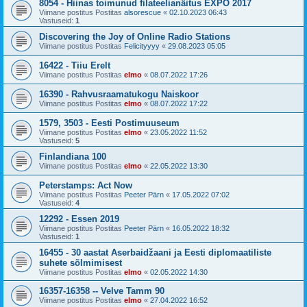
8054 - Hiinas toimunud filateelianäitus EXPO 2017
Viimane postitus Postitas
alsorescue
«
02.10.2023 06:43
Vastuseid:
1
Discovering the Joy of Online Radio Stations
Viimane postitus Postitas
Felicityyyy
«
29.08.2023 05:05
16422 - Tiiu Erelt
Viimane postitus Postitas
elmo
«
08.07.2022 17:26
16390 - Rahvusraamatukogu Naiskoor
Viimane postitus Postitas
elmo
«
08.07.2022 17:22
1579, 3503 - Eesti Postimuuseum
Viimane postitus Postitas
elmo
«
23.05.2022 11:52
Vastuseid:
5
Finlandiana 100
Viimane postitus Postitas
elmo
«
22.05.2022 13:30
Peterstamps: Act Now
Viimane postitus Postitas
Peeter Pärn
«
17.05.2022 07:02
Vastuseid:
4
12292 - Essen 2019
Viimane postitus Postitas
Peeter Pärn
«
16.05.2022 18:32
Vastuseid:
1
16455 - 30 aastat Aserbaidžaani ja Eesti diplomaatiliste
suhete sõlmimisest
Viimane postitus Postitas
elmo
«
02.05.2022 14:30
16357-16358 -- Velve Tamm 90
Viimane postitus Postitas
elmo
«
27.04.2022 16:52