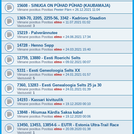
15608 - SINUGA ON PÜHAD PÜHAD (KAUBAMAJA)
Viimane postitus Postitas
Peeter Pärn
«
26.12.2021 11:04
1369-70, 2205, 2255-56, 3342 - Kadrioru Staadion
Viimane postitus Postitas
elmo
«
11.07.2021 01:02
Vastuseid:
3
15219 - Palverännutee
Viimane postitus Postitas
elmo
«
24.06.2021 17:34
14728 - Henno Sepp
Viimane postitus Postitas
elmo
«
24.03.2021 15:40
12759, 13880 - Eesti Roerichi Selts
Viimane postitus Postitas
elmo
«
09.02.2021 00:07
5331 - Eesti Geneoloogia Selts XX
Viimane postitus Postitas
elmo
«
24.01.2021 01:57
Vastuseid:
5
7360, 13283 - Eesti Genealoogia Selts 25 ja 30
Viimane postitus Postitas
elmo
«
24.01.2021 01:39
Vastuseid:
1
14193 - Kassari kivituulik
Viimane postitus Postitas
elmo
«
19.12.2020 00:10
13848 - Hiiumaa Kärdla Saksa kabel
Viimane postitus Postitas
elmo
«
19.12.2020 00:06
13450, 13453, 13854-6 -- EUTR - Estonia Ultra-Trail Race
Viimane postitus Postitas
elmo
«
20.09.2020 01:38
Vastuseid:
1