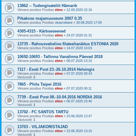
13862 -- Tudengisateliit Hämarik
Viimane postitus Postitas
elmo
«
12.09.2020 22:16
Pikakose majamuuseum 2007 0.35
Viimane postitus Postitas
okasrebane
«
30.08.2020 17:09
4305-4315 - Kärbseseened
Viimane postitus Postitas
elmo
«
24.07.2020 01:31
13735 - Rahvusvaheline filateelianäitus ESTONIA 2020
Viimane postitus Postitas
elmo
«
14.07.2020 14:03
10692-10693 - Tallinna Vanalinna Päevad 2018
Viimane postitus Postitas
elmo
«
08.07.2020 13:15
7117 - Eesti Post 23.-26.10.2014 Helsingis
Viimane postitus Postitas
elmo
«
07.07.2020 00:43
Vastuseid:
2
7865 - Phila Taipei 2016
Viimane postitus Postitas
elmo
«
07.07.2020 00:11
7739 - Eesti Post 08.-10.04.2016 NORDIA 2016
Viimane postitus Postitas
elmo
«
06.07.2020 23:46
Vastuseid:
1
13702 - FC SANTOS TARTU
Viimane postitus Postitas
elmo
«
23.06.2020 13:47
Vastuseid:
1
13703 - VILJAKORISTAJAD
Viimane postitus Postitas
elmo
«
23.06.2020 13:15
Vastuseid:
1