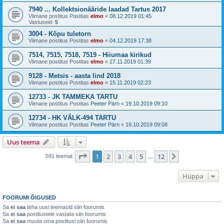
7940 ... Kollektsionääride laadad Tartus 2017
Viimane postitus Postitas
elmo
«
08.12.2019 01:45
Vastuseid:
5
3004 - Kõpu tuletorn
Viimane postitus Postitas
elmo
«
04.12.2019 17:38
7514, 7515, 7518, 7519 - Hiiumaa kirikud
Viimane postitus Postitas
elmo
«
27.11.2019 01:39
9128 - Metsis - aasta lind 2018
Viimane postitus Postitas
elmo
«
15.11.2019 02:23
12733 - JK TAMMEKA TARTU
Viimane postitus Postitas
Peeter Pärn
«
19.10.2019 09:10
12734 - HK VÄLK-494 TARTU
Viimane postitus Postitas
Peeter Pärn
«
19.10.2019 09:08
Uus teema
1
. leht
12
-st
1
2
3
4
5
12
Järgmine
591 teemat
…
Hüppa
FOORUMI ÕIGUSED
Sa
ei saa
teha uusi teemasid siin foorumis
Sa
ei saa
postitustele vastata siin foorumis
Sa
ei saa
muuta oma postitusi siin foorumis