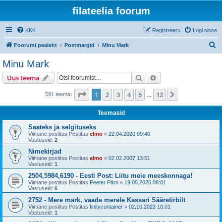
filateelia foorum
KKK
Registreeru
Logi sisse
O
Foorumi pealeht
Postmargid
Minu Mark
t
Minu Mark
s
Otsi
Täiendatud otsing
Uus teema
i
1
. leht
12
-st
1
2
3
4
5
12
Järgmine
591 teemat
…
Teemasid
Saateks ja selgituseks
Viimane postitus Postitas
elmo
«
22.04.2020 09:40
Vastuseid:
2
Nimekirjad
Viimane postitus Postitas
elmo
«
02.02.2007 13:51
Vastuseid:
1
2504,5984,6190 - Eesti Post: Liitu meie meeskonnaga!
Viimane postitus Postitas
Peeter Pärn
«
19.05.2026 08:01
Vastuseid:
6
2752 - Mere mark, vaade merele Kassari Sääretirbilt
Viimane postitus Postitas
finitycontainer
«
02.10.2023 10:01
Vastuseid:
1