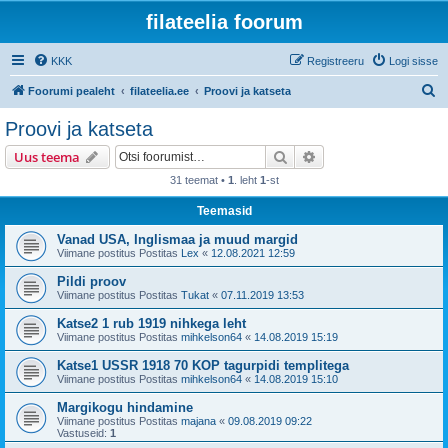
filateelia foorum
KKK
Registreeru
Logi sisse
O
Foorumi pealeht
filateelia.ee
Proovi ja katseta
t
Proovi ja katseta
s
Otsi
Täiendatud otsing
Uus teema
i
31 teemat •
1
. leht
1
-st
Teemasid
Vanad USA, Inglismaa ja muud margid
Viimane postitus Postitas
Lex
«
12.08.2021 12:59
Pildi proov
Viimane postitus Postitas
Tukat
«
07.11.2019 13:53
Katse2 1 rub 1919 nihkega leht
Viimane postitus Postitas
mihkelson64
«
14.08.2019 15:19
Katse1 USSR 1918 70 KOP tagurpidi templitega
Viimane postitus Postitas
mihkelson64
«
14.08.2019 15:10
Margikogu hindamine
Viimane postitus Postitas
majana
«
09.08.2019 09:22
Vastuseid:
1