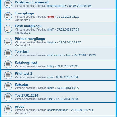
Postmargid erinevad
Viimane postitus Postitas
postmargid123
«
04.03.2019 09:06
1margikogu
Viimane postitus Postitas
elmo
«
31.12.2018 15:11
Vastuseid:
1
Eesti margikogu
Viimane postitus Postitas
rihoT
«
27.02.2018 17:03
Vastuseid:
1
Päritud margikogu
Viimane postitus Postitas
Kaidoa
«
29.01.2018 21:17
Vastuseid:
1
Tervitus!
Viimane postitus Postitas
eesti mees rootsis
«
25.02.2017 19:29
Kataloogi test
Viimane postitus Postitas
kallej
«
09.11.2016 20:36
Pildi test 2
Viimane postitus Postitas
eero
«
03.02.2016 13:54
Katsetus
Viimane postitus Postitas
marx
«
14.11.2014 13:55
Test17.01.2014
Viimane postitus Postitas
Sink
«
17.01.2014 09:38
proov
Viimane postitus Postitas
abartensammler
«
29.10.2013 13:14
Vastuseid:
3