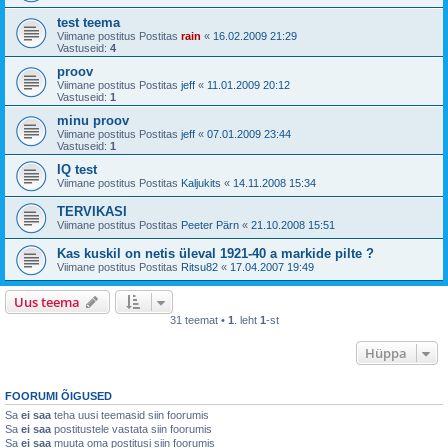
test teema
Viimane postitus Postitas
rain
«
16.02.2009 21:29
Vastuseid:
4
proov
Viimane postitus Postitas
jeff
«
11.01.2009 20:12
Vastuseid:
1
minu proov
Viimane postitus Postitas
jeff
«
07.01.2009 23:44
Vastuseid:
1
IQ test
Viimane postitus Postitas
Kaljukits
«
14.11.2008 15:34
TERVIKASI
Viimane postitus Postitas
Peeter Pärn
«
21.10.2008 15:51
Kas kuskil on netis üleval 1921-40 a markide pilte ?
Viimane postitus Postitas
Ritsu82
«
17.04.2007 19:49
Uus teema
31 teemat •
1
. leht
1
-st
Hüppa
FOORUMI ÕIGUSED
Sa
ei saa
teha uusi teemasid siin foorumis
Sa
ei saa
postitustele vastata siin foorumis
Sa
ei saa
muuta oma postitusi siin foorumis