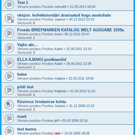
Test 1
Viimane postitus Postitas
notsu89
«
21.05.2013 16:59
oksjon: kollektsionääri äravisatud kogu asukohale
Viimane postitus Postitas
Jaanus
«
04.12.2012 15:53
Vastuseid:
6
Froede BRIEFMARKEN KATALOG WELT AUSGABE 1939a
Viimane postitus Postitas
treul
«
05.12.2011 03:47
Vastuseid:
1
Vajks abi...
Viimane postitus Postitas
Kaido
«
31.08.2011 13:10
Vastuseid:
2
ELLA ILBAKU postkaardid
Viimane postitus Postitas
Kaido
«
29.08.2011 23:36
Vastuseid:
1
katse
Viimane postitus Postitas
majana
«
22.02.2011 18:50
pildi test
Viimane postitus Postitas
Kaljukits
«
01.02.2010 11:24
Vastuseid:
2
Küsimus hindamise kohta
Viimane postitus Postitas
Jaanus
«
31.12.2009 13:33
Vastuseid:
3
mark
Viimane postitus Postitas
jeff
«
03.03.2009 22:16
test teema
Viimane postitus Postitas
rain
«
19.02.2009 18:28