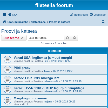
filateelia foorum
KKK
Registreeru
Logi sisse
O
Foorumi pealeht
filateelia.ee
Proovi ja katseta
t
Proovi ja katseta
s
Otsi
Täiendatud otsing
Uus teema
i
31 teemat •
1
. leht
1
-st
Teemasid
Vanad USA, Inglismaa ja muud margid
Viimane postitus Postitas
Lex
«
12.08.2021 12:59
Pildi proov
Viimane postitus Postitas
Tukat
«
07.11.2019 13:53
Katse2 1 rub 1919 nihkega leht
Viimane postitus Postitas
mihkelson64
«
14.08.2019 15:19
Katse1 USSR 1918 70 KOP tagurpidi templitega
Viimane postitus Postitas
mihkelson64
«
14.08.2019 15:10
Margikogu hindamine
Viimane postitus Postitas
majana
«
09.08.2019 09:22
Vastuseid:
1