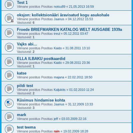
Test 1
Viimane postitus Postitas
notsu89
«
21.05.2013 16:59
oksjon: kollektsionääri äravisatud kogu asukohale
Viimane postitus Postitas
Jaanus
«
04.12.2012 15:53
Vastuseid:
6
Froede BRIEFMARKEN KATALOG WELT AUSGABE 1939a
Viimane postitus Postitas
treul
«
05.12.2011 03:47
Vastuseid:
1
Vajks abi...
Viimane postitus Postitas
Kaido
«
31.08.2011 13:10
Vastuseid:
2
ELLA ILBAKU postkaardid
Viimane postitus Postitas
Kaido
«
29.08.2011 23:36
Vastuseid:
1
katse
Viimane postitus Postitas
majana
«
22.02.2011 18:50
pildi test
Viimane postitus Postitas
Kaljukits
«
01.02.2010 11:24
Vastuseid:
2
Küsimus hindamise kohta
Viimane postitus Postitas
Jaanus
«
31.12.2009 13:33
Vastuseid:
3
mark
Viimane postitus Postitas
jeff
«
03.03.2009 22:16
test teema
Viimane postitus Postitas
rain
«
19.02.2009 18:28