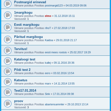
Postmargid erinevad
Viimane postitus Postitas
postmargid123
«
04.03.2019 09:06
1margikogu
Viimane postitus Postitas
elmo
«
31.12.2018 15:11
Vastuseid:
1
Eesti margikogu
Viimane postitus Postitas
rihoT
«
27.02.2018 17:03
Vastuseid:
1
Päritud margikogu
Viimane postitus Postitas
Kaidoa
«
29.01.2018 21:17
Vastuseid:
1
Tervitus!
Viimane postitus Postitas
eesti mees rootsis
«
25.02.2017 19:29
Kataloogi test
Viimane postitus Postitas
kallej
«
09.11.2016 20:36
Pildi test 2
Viimane postitus Postitas
eero
«
03.02.2016 13:54
Katsetus
Viimane postitus Postitas
marx
«
14.11.2014 13:55
Test17.01.2014
Viimane postitus Postitas
Sink
«
17.01.2014 09:38
proov
Viimane postitus Postitas
abartensammler
«
29.10.2013 13:14
Vastuseid:
3