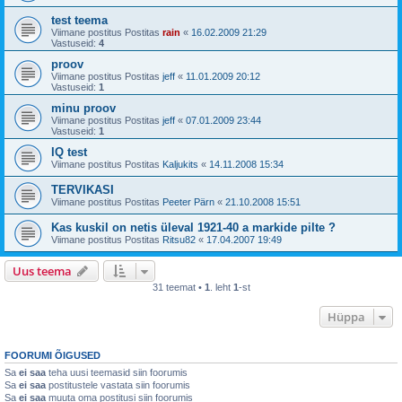
test teema
Viimane postitus Postitas
rain
«
16.02.2009 21:29
Vastuseid:
4
proov
Viimane postitus Postitas
jeff
«
11.01.2009 20:12
Vastuseid:
1
minu proov
Viimane postitus Postitas
jeff
«
07.01.2009 23:44
Vastuseid:
1
IQ test
Viimane postitus Postitas
Kaljukits
«
14.11.2008 15:34
TERVIKASI
Viimane postitus Postitas
Peeter Pärn
«
21.10.2008 15:51
Kas kuskil on netis üleval 1921-40 a markide pilte ?
Viimane postitus Postitas
Ritsu82
«
17.04.2007 19:49
Uus teema
31 teemat •
1
. leht
1
-st
Hüppa
FOORUMI ÕIGUSED
Sa
ei saa
teha uusi teemasid siin foorumis
Sa
ei saa
postitustele vastata siin foorumis
Sa
ei saa
muuta oma postitusi siin foorumis