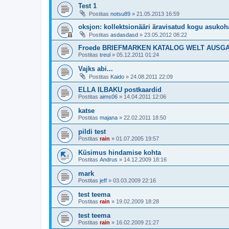
Test 1
Postitas
notsu89
»
21.05.2013 16:59
oksjon: kollektsionääri äravisatud kogu asukoh
Postitas
asdasdasd
»
23.05.2012 08:22
Froede BRIEFMARKEN KATALOG WELT AUSGA
Postitas
treul
»
05.12.2011 01:24
Vajks abi...
Postitas
Kaido
»
24.08.2011 22:09
ELLA ILBAKU postkaardid
Postitas
aims06
»
14.04.2011 12:06
katse
Postitas
majana
»
22.02.2011 18:50
pildi test
Postitas
rain
»
01.07.2005 19:57
Küsimus hindamise kohta
Postitas
Andrus
»
14.12.2009 18:16
mark
Postitas
jeff
»
03.03.2009 22:16
test teema
Postitas
rain
»
19.02.2009 18:28
test teema
Postitas
rain
»
16.02.2009 21:27