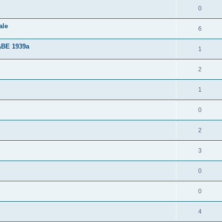
0
ale
6
BE 1939a
1
2
1
0
2
3
0
0
4