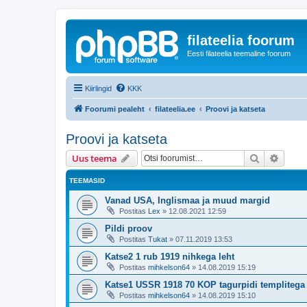
filateelia foorum
Eesti filateelia teemaline foorum
Kiirlingid
KKK
Foorumi pealeht
filateelia.ee
Proovi ja katseta
Proovi ja katseta
Otsi
Täiend
Uus teema
TEEMASID
Vanad USA, Inglismaa ja muud margid
Postitas
Lex
»
12.08.2021 12:59
Pildi proov
Postitas
Tukat
»
07.11.2019 13:53
Katse2 1 rub 1919 nihkega leht
Postitas
mihkelson64
»
14.08.2019 15:19
Katse1 USSR 1918 70 KOP tagurpidi templitega
Postitas
mihkelson64
»
14.08.2019 15:10