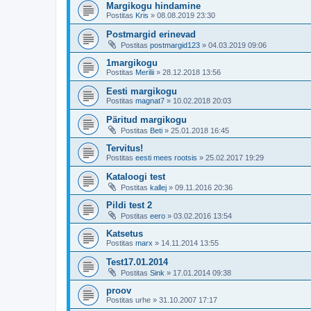
Margikogu hindamine
Postitas
Kris
»
08.08.2019 23:30
Postmargid erinevad
Postitas
postmargid123
»
04.03.2019 09:06
1margikogu
Postitas
Merilii
»
28.12.2018 13:56
Eesti margikogu
Postitas
magnat7
»
10.02.2018 20:03
Päritud margikogu
Postitas
Beti
»
25.01.2018 16:45
Tervitus!
Postitas
eesti mees rootsis
»
25.02.2017 19:29
Kataloogi test
Postitas
kallej
»
09.11.2016 20:36
Pildi test 2
Postitas
eero
»
03.02.2016 13:54
Katsetus
Postitas
marx
»
14.11.2014 13:55
Test17.01.2014
Postitas
Sink
»
17.01.2014 09:38
proov
Postitas
urhe
»
31.10.2007 17:17