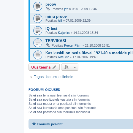
proov
Postitas
jeff
»
08.01.2009 12:46
minu proov
Postitas
jeff
»
07.01.2009 22:39
IQ test
Postitas
Kaljukits
»
14.11.2008 15:34
TERVIKASI
Postitas
Peeter Pärn
»
21.10.2008 15:51
Kas kuskil on netis üleval 1921-40 a markide pil
Postitas
Ritsu82
»
17.04.2007 19:49
Uus teema
Tagasi foorumi esilehele
FOORUMI ÕIGUSED
Sa
ei saa
teha uusi teemasid siin foorumis
Sa
ei saa
postitustele vastata siin foorumis
Sa
ei saa
muuta oma postitusi siin foorumis
Sa
ei saa
kustutada oma postitusi siin foorumis
Sa
ei saa
postitada siin foorumis manuseid
Foorumi pealeht