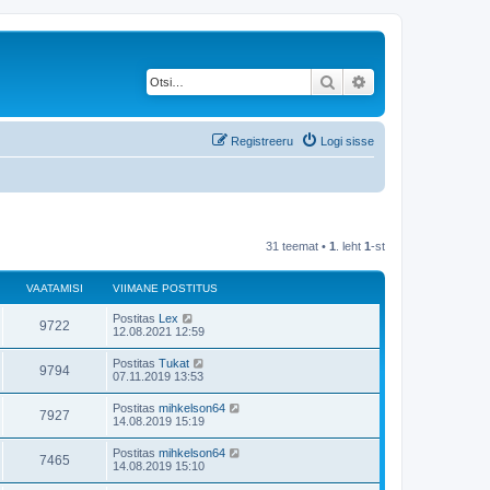
Otsi
Täiendatud otsing
Registreeru
Logi sisse
31 teemat •
1
. leht
1
-st
VAATAMISI
VIIMANE POSTITUS
Postitas
Lex
9722
12.08.2021 12:59
Postitas
Tukat
9794
07.11.2019 13:53
Postitas
mihkelson64
7927
14.08.2019 15:19
Postitas
mihkelson64
7465
14.08.2019 15:10