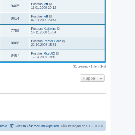
Postitas
jeff
9405
11.01.2009 20:12
Postitas
jeff
8614
07.01.2009 23:44
Postitas
Kaljukits
7759
14.11.2008 15:34
Postitas
Peeter Pärn
8068
21.10.2008 15:51
Postitas
Ritsu82
8487
17.04.2007 19:49
31 teemat •
1
. leht
1
-st
Hüppa
ntakt
Kustuta kõik foorumi küpsised
Kõik kellaajad on
UTC+03:00