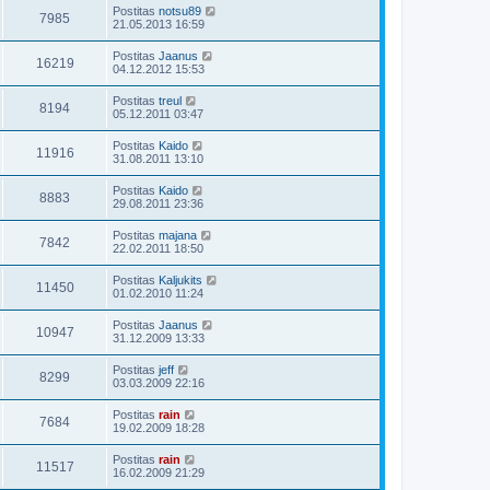
Postitas
notsu89
7985
21.05.2013 16:59
Postitas
Jaanus
16219
04.12.2012 15:53
Postitas
treul
8194
05.12.2011 03:47
Postitas
Kaido
11916
31.08.2011 13:10
Postitas
Kaido
8883
29.08.2011 23:36
Postitas
majana
7842
22.02.2011 18:50
Postitas
Kaljukits
11450
01.02.2010 11:24
Postitas
Jaanus
10947
31.12.2009 13:33
Postitas
jeff
8299
03.03.2009 22:16
Postitas
rain
7684
19.02.2009 18:28
Postitas
rain
11517
16.02.2009 21:29