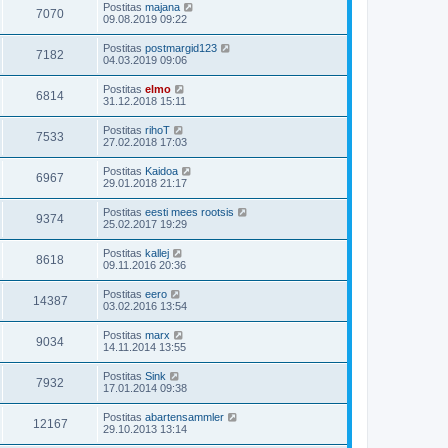
Postitas
majana
7070
09.08.2019 09:22
Postitas
postmargid123
7182
04.03.2019 09:06
Postitas
elmo
6814
31.12.2018 15:11
Postitas
rihoT
7533
27.02.2018 17:03
Postitas
Kaidoa
6967
29.01.2018 21:17
Postitas
eesti mees rootsis
9374
25.02.2017 19:29
Postitas
kallej
8618
09.11.2016 20:36
Postitas
eero
14387
03.02.2016 13:54
Postitas
marx
9034
14.11.2014 13:55
Postitas
Sink
7932
17.01.2014 09:38
Postitas
abartensammler
12167
29.10.2013 13:14