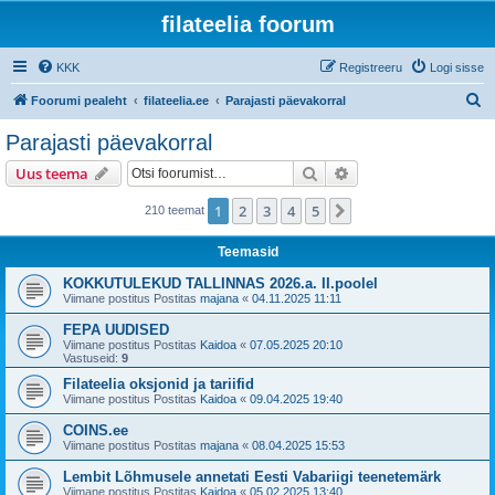
filateelia foorum
KKK
Registreeru
Logi sisse
O
Foorumi pealeht
filateelia.ee
Parajasti päevakorral
t
Parajasti päevakorral
s
Otsi
Täiendatud otsing
Uus teema
i
1
2
3
4
5
Järgmine
210 teemat
Teemasid
KOKKUTULEKUD TALLINNAS 2026.a. II.poolel
Viimane postitus Postitas
majana
«
04.11.2025 11:11
FEPA UUDISED
Viimane postitus Postitas
Kaidoa
«
07.05.2025 20:10
Vastuseid:
9
Filateelia oksjonid ja tariifid
Viimane postitus Postitas
Kaidoa
«
09.04.2025 19:40
COINS.ee
Viimane postitus Postitas
majana
«
08.04.2025 15:53
Lembit Lõhmusele annetati Eesti Vabariigi teenetemärk
Viimane postitus Postitas
Kaidoa
«
05.02.2025 13:40