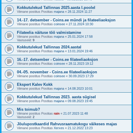
Kokkutulekud Tallinnas 2025.aasta I.poolel
Viimane postitus Postitas
majana
«
28.11.2024 11:27
14.-17. detsember - Coins.ee mündi ja filateeliaoksjon
Viimane postitus Postitas
coinsee
«
27.11.2024 10:30
Filateelia näituse töö valmistamine
Viimane postitus Postitas
majana
«
25.01.2024 17:58
Vastuseid:
9
Kokkutulekud Tallinnas 2024.aastal
Viimane postitus Postitas
majana
«
13.01.2024 19:46
16.-17. detsember - Coins.ee filateeliaoksjon
Viimane postitus Postitas
coinsee
«
28.11.2023 19:12
04.-05. november - Coins.ee filateeliaoksjon
Viimane postitus Postitas
coinsee
«
30.09.2023 17:29
Ekspert Kalev Kokk
Viimane postitus Postitas
majana
«
14.08.2023 10:01
Kokkutulekud Tallinnas 2023. aasta sügisel
Viimane postitus Postitas
majana
«
09.08.2023 19:45
Mis toimub?
Viimane postitus Postitas
rain
«
21.07.2023 11:48
Vastuseid:
2
Jõulupostkaardid Rahvusraamatukogu väikeses majas
Viimane postitus Postitas
Xerxes
«
21.12.2022 13:23