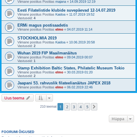
Viimane postitus Postitas
majana
«
14.09.2019 12:19
Eesti Filatelistide klubide suvepäevad 12-14.07.2019
Viimane postitus Postitas
Kaidoa
«
11.07.2019 19:52
Vastuseid:
4
ERMi magus postisaadetis
Viimane postitus Postitas
elmo
«
04.07.2019 11:14
STOCKHOLMIA 2019
Viimane postitus Postitas
Kaidoa
«
10.06.2019 20:58
Vastuseid:
2
Wuhan 2019 FIP Maailmanäitus
Viimane postitus Postitas
elmo
«
09.04.2019 00:07
Vastuseid:
1
Stamp Exhibition Baltic States, Philatelic Museum Tokio
Viimane postitus Postitas
elmo
«
30.03.2019 01:20
Vastuseid:
2
Jaapani 53. rahvuslik filateelianäitus JAPEX 2018
Viimane postitus Postitas
elmo
«
06.02.2019 22:46
Uus teema
1
2
3
4
5
Järgmine
210 teemat
Hüppa
FOORUMI ÕIGUSED