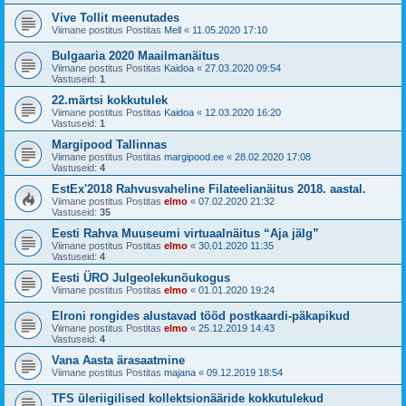
Vive Tollit meenutades
Viimane postitus Postitas
Mell
«
11.05.2020 17:10
Bulgaaria 2020 Maailmanäitus
Viimane postitus Postitas
Kaidoa
«
27.03.2020 09:54
Vastuseid:
1
22.märtsi kokkutulek
Viimane postitus Postitas
Kaidoa
«
12.03.2020 16:20
Vastuseid:
1
Margipood Tallinnas
Viimane postitus Postitas
margipood.ee
«
28.02.2020 17:08
Vastuseid:
4
EstEx'2018 Rahvusvaheline Filateelianäitus 2018. aastal.
Viimane postitus Postitas
elmo
«
07.02.2020 21:32
Vastuseid:
35
Eesti Rahva Muuseumi virtuaalnäitus “Aja jälg”
Viimane postitus Postitas
elmo
«
30.01.2020 11:35
Vastuseid:
4
Eesti ÜRO Julgeolekunõukogus
Viimane postitus Postitas
elmo
«
01.01.2020 19:24
Elroni rongides alustavad tööd postkaardi-päkapikud
Viimane postitus Postitas
elmo
«
25.12.2019 14:43
Vastuseid:
4
Vana Aasta ärasaatmine
Viimane postitus Postitas
majana
«
09.12.2019 18:54
TFS üleriigilised kollektsionääride kokkutulekud