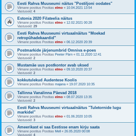
Eesti Rahva Muuseumi näitus "Postiljoni oodates"
Viimane postitus Postitas
elmo
«
10.04.2021 13:54
Vastuseid:
4
Estonia 2020 Filateelia näitus
Viimane postitus Postitas
elmo
«
12.02.2021 00:28
Vastuseid:
29
Eesti Rahva Muuseumi virtuaalnäitus “Moekad
retropühadekaardid”
Viimane postitus Postitas
elmo
«
06.12.2020 20:39
Postmarkide järjenumbrid Omniva e-poes
Viimane postitus Postitas
Peeter Pärn
«
01.11.2020 12:41
Vastuseid:
2
Mustamäe uus postkontor avab uksed
Viimane postitus Postitas
elmo
«
09.10.2020 20:37
Vastuseid:
2
kokkutulekud Audentese Koolis
Viimane postitus Postitas
majana
«
19.07.2020 10:35
Tallinna Vanalinna Päevad 2018
Viimane postitus Postitas
elmo
«
08.07.2020 13:35
Vastuseid:
2
Eesti Rahva Muuseumi virtuaalnäitus "Tuletornide lugu
markidel"
Viimane postitus Postitas
elmo
«
01.06.2020 10:05
Vastuseid:
3
Ameerikast ei saa Eestisse enam kirju saata
Viimane postitus Postitas
Mell
«
26.05.2020 00:08
Vastuseid:
4