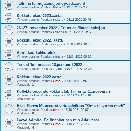
Tallinna lennujaama jõulupostkaardid
Viimane postitus Postitas
Mell
«
12.12.2022 19:20
Kokkutulekud 2023.aastal
Viimane postitus Postitas
majana
«
26.11.2022 20:46
26.-27. november 2022 - Coins.ee filateeliaoksjon
Viimane postitus Postitas
coinsee
«
07.11.2022 11:17
Kokkutulekud 2022. aastal
Viimane postitus Postitas
majana
«
13.05.2022 10:39
Aprillikuu kokkutulek
Viimane postitus Postitas
majana
«
12.04.2022 09:10
Tartust Tallinnasse 16.jaanuaril 2022
Viimane postitus Postitas
Jaanus
«
07.01.2022 13:35
Kokkutulekud 2022.aastal
Viimane postitus Postitas
elmo
«
29.11.2021 23:49
Vastuseid:
1
Kollektsionääride kokkutulek Tallinnas 21.novembril
Viimane postitus Postitas
majana
«
14.11.2021 17:18
Vastuseid:
2
Eesti Rahva Muuseumi virtuaalnäitus “Oma riik, oma mark”
Viimane postitus Postitas
elmo
«
13.10.2021 00:07
Vastuseid:
6
Laeva Admiral Bellingshausen reis Arktikasse
Viimane postitus Postitas
elmo
«
10.10.2021 23:26
Vastuseid:
4