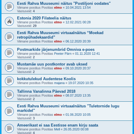
Eesti Rahva Muuseumi näitus "Postiljoni oodates"
Viimane postitus Postitas
elmo
«
10.04.2021 13:54
Vastuseid:
4
Estonia 2020 Filateelia näitus
Viimane postitus Postitas
elmo
«
12.02.2021 00:28
Vastuseid:
29
Eesti Rahva Muuseumi virtuaalnäitus “Moekad
retropühadekaardid”
Viimane postitus Postitas
elmo
«
06.12.2020 20:39
Postmarkide järjenumbrid Omniva e-poes
Viimane postitus Postitas
Peeter Pärn
«
01.11.2020 12:41
Vastuseid:
2
Mustamäe uus postkontor avab uksed
Viimane postitus Postitas
elmo
«
09.10.2020 20:37
Vastuseid:
2
kokkutulekud Audentese Koolis
Viimane postitus Postitas
majana
«
19.07.2020 10:35
Tallinna Vanalinna Päevad 2018
Viimane postitus Postitas
elmo
«
08.07.2020 13:35
Vastuseid:
2
Eesti Rahva Muuseumi virtuaalnäitus "Tuletornide lugu
markidel"
Viimane postitus Postitas
elmo
«
01.06.2020 10:05
Vastuseid:
3
Ameerikast ei saa Eestisse enam kirju saata
Viimane postitus Postitas
Mell
«
26.05.2020 00:08
Vastuseid:
4