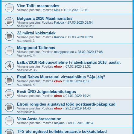
Vive Tollit meenutades
Viimane postitus Postitas
Mell
«
11.05.2020 17:10
Bulgaaria 2020 Maailmanäitus
Viimane postitus Postitas
Kaidoa
«
27.03.2020 09:54
Vastuseid:
1
22.märtsi kokkutulek
Viimane postitus Postitas
Kaidoa
«
12.03.2020 16:20
Vastuseid:
1
Margipood Tallinnas
Viimane postitus Postitas
margipood.ee
«
28.02.2020 17:08
Vastuseid:
4
EstEx'2018 Rahvusvaheline Filateelianäitus 2018. aastal.
Viimane postitus Postitas
elmo
«
07.02.2020 21:32
Vastuseid:
35
Eesti Rahva Muuseumi virtuaalnäitus “Aja jälg”
Viimane postitus Postitas
elmo
«
30.01.2020 11:35
Vastuseid:
4
Eesti ÜRO Julgeolekunõukogus
Viimane postitus Postitas
elmo
«
01.01.2020 19:24
Elroni rongides alustavad tööd postkaardi-päkapikud
Viimane postitus Postitas
elmo
«
25.12.2019 14:43
Vastuseid:
4
Vana Aasta ärasaatmine
Viimane postitus Postitas
majana
«
09.12.2019 18:54
TFS üleriigilised kollektsionääride kokkutulekud