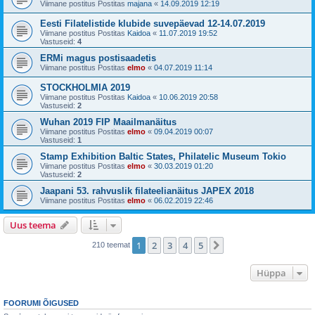
Viimane postitus Postitas
majana
«
14.09.2019 12:19
Eesti Filatelistide klubide suvepäevad 12-14.07.2019
Viimane postitus Postitas
Kaidoa
«
11.07.2019 19:52
Vastuseid:
4
ERMi magus postisaadetis
Viimane postitus Postitas
elmo
«
04.07.2019 11:14
STOCKHOLMIA 2019
Viimane postitus Postitas
Kaidoa
«
10.06.2019 20:58
Vastuseid:
2
Wuhan 2019 FIP Maailmanäitus
Viimane postitus Postitas
elmo
«
09.04.2019 00:07
Vastuseid:
1
Stamp Exhibition Baltic States, Philatelic Museum Tokio
Viimane postitus Postitas
elmo
«
30.03.2019 01:20
Vastuseid:
2
Jaapani 53. rahvuslik filateelianäitus JAPEX 2018
Viimane postitus Postitas
elmo
«
06.02.2019 22:46
Uus teema
1
2
3
4
5
Järgmine
210 teemat
Hüppa
FOORUMI ÕIGUSED