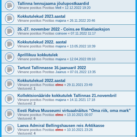
Tallinna lennujaama jõulupostkaardid
Viimane postitus Postitas
Mell
«
12.12.2022 19:20
Kokkutulekud 2023.aastal
Viimane postitus Postitas
majana
«
26.11.2022 20:46
26.-27. november 2022 - Coins.ee filateeliaoksjon
Viimane postitus Postitas
coinsee
«
07.11.2022 11:17
Kokkutulekud 2022. aastal
Viimane postitus Postitas
majana
«
13.05.2022 10:39
Aprillikuu kokkutulek
Viimane postitus Postitas
majana
«
12.04.2022 09:10
Tartust Tallinnasse 16.jaanuaril 2022
Viimane postitus Postitas
Jaanus
«
07.01.2022 13:35
Kokkutulekud 2022.aastal
Viimane postitus Postitas
elmo
«
29.11.2021 23:49
Vastuseid:
1
Kollektsionääride kokkutulek Tallinnas 21.novembril
Viimane postitus Postitas
majana
«
14.11.2021 17:18
Vastuseid:
2
Eesti Rahva Muuseumi virtuaalnäitus “Oma riik, oma mark”
Viimane postitus Postitas
elmo
«
13.10.2021 00:07
Vastuseid:
6
Laeva Admiral Bellingshausen reis Arktikasse
Viimane postitus Postitas
elmo
«
10.10.2021 23:26
Vastuseid:
4