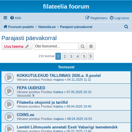
filateelia foorum
KKK
Registreeru
Logi sisse
O
Foorumi pealeht
filateelia.ee
Parajasti päevakorral
t
Parajasti päevakorral
s
Otsi
Täiendatud otsing
Uus teema
i
1
2
3
4
5
Järgmine
210 teemat
Teemasid
KOKKUTULEKUD TALLINNAS 2026.a. II.poolel
Viimane postitus Postitas
majana
«
04.11.2025 11:11
FEPA UUDISED
Viimane postitus Postitas
Kaidoa
«
07.05.2025 20:10
Vastuseid:
9
Filateelia oksjonid ja tariifid
Viimane postitus Postitas
Kaidoa
«
09.04.2025 19:40
COINS.ee
Viimane postitus Postitas
majana
«
08.04.2025 15:53
Lembit Lõhmusele annetati Eesti Vabariigi teenetemärk
Viimane postitus Postitas
Kaidoa
«
05.02.2025 13:40