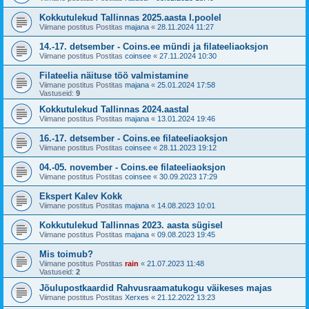
Kokkutulekud Tallinnas 2025.aasta I.poolel
Viimane postitus Postitas
majana
«
28.11.2024 11:27
14.-17. detsember - Coins.ee mündi ja filateeliaoksjon
Viimane postitus Postitas
coinsee
«
27.11.2024 10:30
Filateelia näituse töö valmistamine
Viimane postitus Postitas
majana
«
25.01.2024 17:58
Vastuseid:
9
Kokkutulekud Tallinnas 2024.aastal
Viimane postitus Postitas
majana
«
13.01.2024 19:46
16.-17. detsember - Coins.ee filateeliaoksjon
Viimane postitus Postitas
coinsee
«
28.11.2023 19:12
04.-05. november - Coins.ee filateeliaoksjon
Viimane postitus Postitas
coinsee
«
30.09.2023 17:29
Ekspert Kalev Kokk
Viimane postitus Postitas
majana
«
14.08.2023 10:01
Kokkutulekud Tallinnas 2023. aasta sügisel
Viimane postitus Postitas
majana
«
09.08.2023 19:45
Mis toimub?
Viimane postitus Postitas
rain
«
21.07.2023 11:48
Vastuseid:
2
Jõulupostkaardid Rahvusraamatukogu väikeses majas
Viimane postitus Postitas
Xerxes
«
21.12.2022 13:23