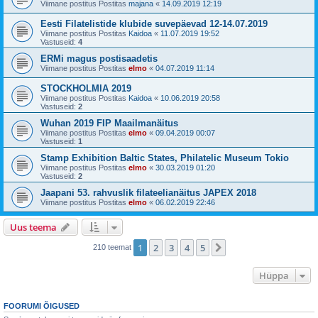
Viimane postitus Postitas
majana
«
14.09.2019 12:19
Eesti Filatelistide klubide suvepäevad 12-14.07.2019
Viimane postitus Postitas
Kaidoa
«
11.07.2019 19:52
Vastuseid:
4
ERMi magus postisaadetis
Viimane postitus Postitas
elmo
«
04.07.2019 11:14
STOCKHOLMIA 2019
Viimane postitus Postitas
Kaidoa
«
10.06.2019 20:58
Vastuseid:
2
Wuhan 2019 FIP Maailmanäitus
Viimane postitus Postitas
elmo
«
09.04.2019 00:07
Vastuseid:
1
Stamp Exhibition Baltic States, Philatelic Museum Tokio
Viimane postitus Postitas
elmo
«
30.03.2019 01:20
Vastuseid:
2
Jaapani 53. rahvuslik filateelianäitus JAPEX 2018
Viimane postitus Postitas
elmo
«
06.02.2019 22:46
Uus teema
1
2
3
4
5
Järgmine
210 teemat
Hüppa
FOORUMI ÕIGUSED