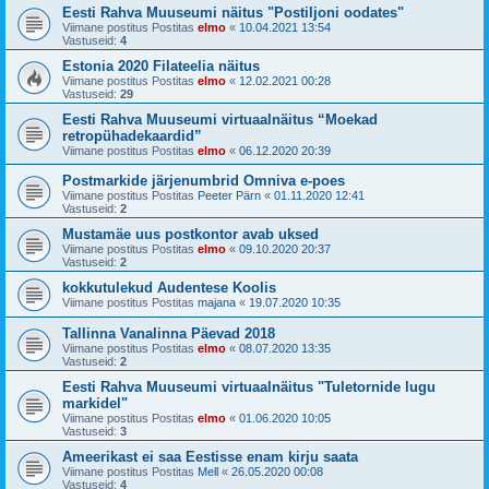
Eesti Rahva Muuseumi näitus "Postiljoni oodates"
Viimane postitus Postitas
elmo
«
10.04.2021 13:54
Vastuseid:
4
Estonia 2020 Filateelia näitus
Viimane postitus Postitas
elmo
«
12.02.2021 00:28
Vastuseid:
29
Eesti Rahva Muuseumi virtuaalnäitus “Moekad
retropühadekaardid”
Viimane postitus Postitas
elmo
«
06.12.2020 20:39
Postmarkide järjenumbrid Omniva e-poes
Viimane postitus Postitas
Peeter Pärn
«
01.11.2020 12:41
Vastuseid:
2
Mustamäe uus postkontor avab uksed
Viimane postitus Postitas
elmo
«
09.10.2020 20:37
Vastuseid:
2
kokkutulekud Audentese Koolis
Viimane postitus Postitas
majana
«
19.07.2020 10:35
Tallinna Vanalinna Päevad 2018
Viimane postitus Postitas
elmo
«
08.07.2020 13:35
Vastuseid:
2
Eesti Rahva Muuseumi virtuaalnäitus "Tuletornide lugu
markidel"
Viimane postitus Postitas
elmo
«
01.06.2020 10:05
Vastuseid:
3
Ameerikast ei saa Eestisse enam kirju saata
Viimane postitus Postitas
Mell
«
26.05.2020 00:08
Vastuseid:
4