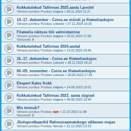
Kokkutulekud Tallinnas 2025.aasta I.poolel
Viimane postitus Postitas
majana
«
28.11.2024 11:27
14.-17. detsember - Coins.ee mündi ja filateeliaoksjon
Viimane postitus Postitas
coinsee
«
27.11.2024 10:30
Filateelia näituse töö valmistamine
Viimane postitus Postitas
majana
«
25.01.2024 17:58
Vastuseid:
9
Kokkutulekud Tallinnas 2024.aastal
Viimane postitus Postitas
majana
«
13.01.2024 19:46
16.-17. detsember - Coins.ee filateeliaoksjon
Viimane postitus Postitas
coinsee
«
28.11.2023 19:12
04.-05. november - Coins.ee filateeliaoksjon
Viimane postitus Postitas
coinsee
«
30.09.2023 17:29
Ekspert Kalev Kokk
Viimane postitus Postitas
majana
«
14.08.2023 10:01
Kokkutulekud Tallinnas 2023. aasta sügisel
Viimane postitus Postitas
majana
«
09.08.2023 19:45
Mis toimub?
Viimane postitus Postitas
rain
«
21.07.2023 11:48
Vastuseid:
2
Jõulupostkaardid Rahvusraamatukogu väikeses majas
Viimane postitus Postitas
Xerxes
«
21.12.2022 13:23