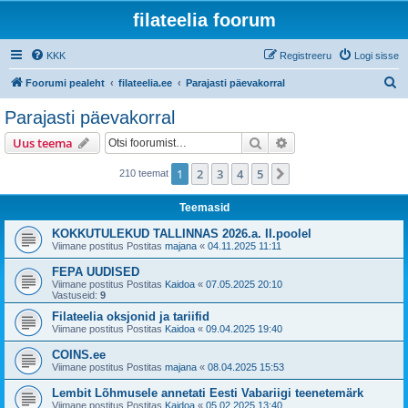
filateelia foorum
KKK
Registreeru
Logi sisse
O
Foorumi pealeht
filateelia.ee
Parajasti päevakorral
t
Parajasti päevakorral
s
Otsi
Täiendatud otsing
Uus teema
i
1
2
3
4
5
Järgmine
210 teemat
Teemasid
KOKKUTULEKUD TALLINNAS 2026.a. II.poolel
Viimane postitus Postitas
majana
«
04.11.2025 11:11
FEPA UUDISED
Viimane postitus Postitas
Kaidoa
«
07.05.2025 20:10
Vastuseid:
9
Filateelia oksjonid ja tariifid
Viimane postitus Postitas
Kaidoa
«
09.04.2025 19:40
COINS.ee
Viimane postitus Postitas
majana
«
08.04.2025 15:53
Lembit Lõhmusele annetati Eesti Vabariigi teenetemärk
Viimane postitus Postitas
Kaidoa
«
05.02.2025 13:40