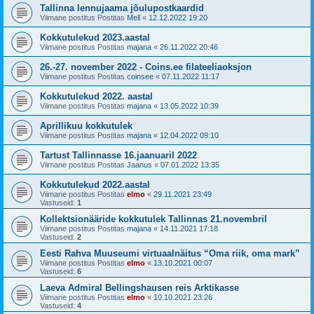
Tallinna lennujaama jõulupostkaardid
Viimane postitus Postitas
Mell
«
12.12.2022 19:20
Kokkutulekud 2023.aastal
Viimane postitus Postitas
majana
«
26.11.2022 20:46
26.-27. november 2022 - Coins.ee filateeliaoksjon
Viimane postitus Postitas
coinsee
«
07.11.2022 11:17
Kokkutulekud 2022. aastal
Viimane postitus Postitas
majana
«
13.05.2022 10:39
Aprillikuu kokkutulek
Viimane postitus Postitas
majana
«
12.04.2022 09:10
Tartust Tallinnasse 16.jaanuaril 2022
Viimane postitus Postitas
Jaanus
«
07.01.2022 13:35
Kokkutulekud 2022.aastal
Viimane postitus Postitas
elmo
«
29.11.2021 23:49
Vastuseid:
1
Kollektsionääride kokkutulek Tallinnas 21.novembril
Viimane postitus Postitas
majana
«
14.11.2021 17:18
Vastuseid:
2
Eesti Rahva Muuseumi virtuaalnäitus “Oma riik, oma mark”
Viimane postitus Postitas
elmo
«
13.10.2021 00:07
Vastuseid:
6
Laeva Admiral Bellingshausen reis Arktikasse
Viimane postitus Postitas
elmo
«
10.10.2021 23:26
Vastuseid:
4