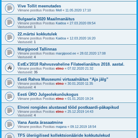
Vive Tollit meenutades
Viimane postitus Postitas
Mell
«
11.05.2020 17:10
Bulgaaria 2020 Maailmanäitus
Viimane postitus Postitas
Kaidoa
«
27.03.2020 09:54
Vastuseid:
1
22.märtsi kokkutulek
Viimane postitus Postitas
Kaidoa
«
12.03.2020 16:20
Vastuseid:
1
Margipood Tallinnas
Viimane postitus Postitas
margipood.ee
«
28.02.2020 17:08
Vastuseid:
4
EstEx'2018 Rahvusvaheline Filateelianäitus 2018. aastal.
Viimane postitus Postitas
elmo
«
07.02.2020 21:32
Vastuseid:
35
Eesti Rahva Muuseumi virtuaalnäitus “Aja jälg”
Viimane postitus Postitas
elmo
«
30.01.2020 11:35
Vastuseid:
4
Eesti ÜRO Julgeolekunõukogus
Viimane postitus Postitas
elmo
«
01.01.2020 19:24
Elroni rongides alustavad tööd postkaardi-päkapikud
Viimane postitus Postitas
elmo
«
25.12.2019 14:43
Vastuseid:
4
Vana Aasta ärasaatmine
Viimane postitus Postitas
majana
«
09.12.2019 18:54
TFS üleriigilised kollektsionääride kokkutulekud