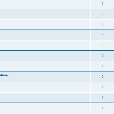
7
2
3
4
0
0
1
etusel
0
1
1
1