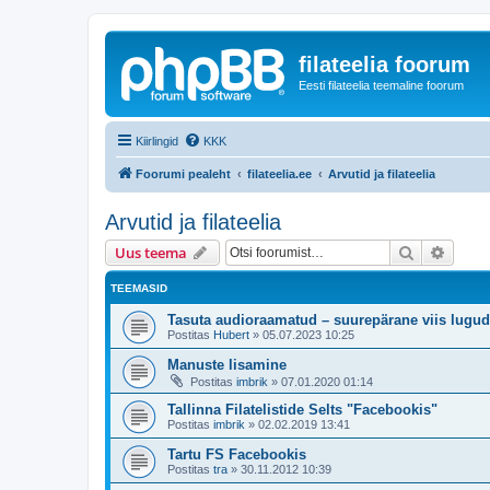
filateelia foorum
Eesti filateelia teemaline foorum
Kiirlingid
KKK
Foorumi pealeht
filateelia.ee
Arvutid ja filateelia
Arvutid ja filateelia
Otsi
Täiend
Uus teema
TEEMASID
Tasuta audioraamatud – suurepärane viis lugu
Postitas
Hubert
»
05.07.2023 10:25
Manuste lisamine
Postitas
imbrik
»
07.01.2020 01:14
Tallinna Filatelistide Selts "Facebookis"
Postitas
imbrik
»
02.02.2019 13:41
Tartu FS Facebookis
Postitas
tra
»
30.11.2012 10:39