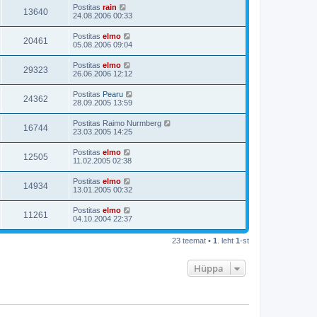
Postitas
rain
13640
24.08.2006 00:33
Postitas
elmo
20461
05.08.2006 09:04
Postitas
elmo
29323
26.06.2006 12:12
Postitas
Pearu
24362
28.09.2005 13:59
Postitas
Raimo Nurmberg
16744
23.03.2005 14:25
Postitas
elmo
12505
11.02.2005 02:38
Postitas
elmo
14934
13.01.2005 00:32
Postitas
elmo
11261
04.10.2004 22:37
23 teemat •
1
. leht
1
-st
Hüppa