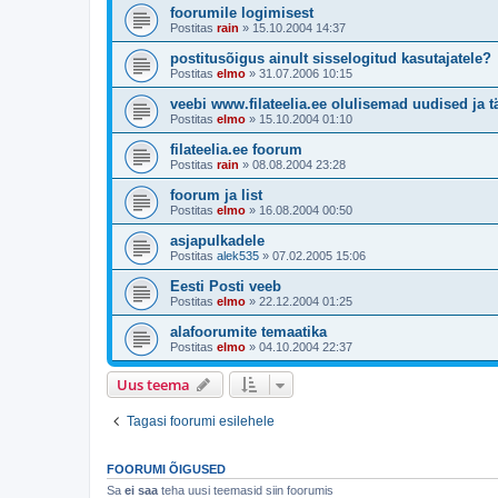
foorumile logimisest
Postitas
rain
»
15.10.2004 14:37
postitusõigus ainult sisselogitud kasutajatele?
Postitas
elmo
»
31.07.2006 10:15
veebi www.filateelia.ee olulisemad uudised ja 
Postitas
elmo
»
15.10.2004 01:10
filateelia.ee foorum
Postitas
rain
»
08.08.2004 23:28
foorum ja list
Postitas
elmo
»
16.08.2004 00:50
asjapulkadele
Postitas
alek535
»
07.02.2005 15:06
Eesti Posti veeb
Postitas
elmo
»
22.12.2004 01:25
alafoorumite temaatika
Postitas
elmo
»
04.10.2004 22:37
Uus teema
Tagasi foorumi esilehele
FOORUMI ÕIGUSED
Sa
ei saa
teha uusi teemasid siin foorumis