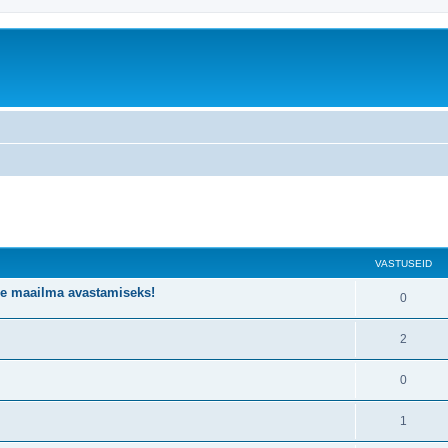
atud otsing
VASTUSEID
de maailma avastamiseks!
0
2
0
1