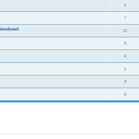
2
7
täiendused
12
9
4
1
3
0