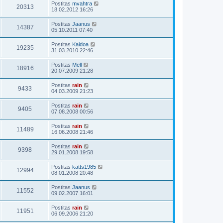
Postitas
mvahtra
20313
18.02.2012 16:26
Postitas
Jaanus
14387
05.10.2011 07:40
Postitas
Kaidoa
19235
31.03.2010 22:46
Postitas
Mell
18916
20.07.2009 21:28
Postitas
rain
9433
04.03.2009 21:23
Postitas
rain
9405
07.08.2008 00:56
Postitas
rain
11489
16.06.2008 21:46
Postitas
rain
9398
29.01.2008 19:58
Postitas
katts1985
12994
08.01.2008 20:48
Postitas
Jaanus
11552
09.02.2007 16:01
Postitas
rain
11951
06.09.2006 21:20