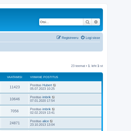
Otsi
Täiendatud otsing
Registreeru
Logi sisse
23 teemat •
1
. leht
1
-st
VAATAMISI
VIIMANE POSTITUS
Postitas
Hubert
11423
05.07.2023 10:25
Postitas
imbrik
10646
07.01.2020 17:54
Postitas
imbrik
7056
02.02.2019 13:41
Postitas
alice
24871
23.10.2013 13:04