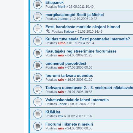
Ettepanek
Postitas
Merili
»
25.08.2011 10:40
margikataloogid Scott ja Michel
Postitas
Jaanus
»
12.10.2006 10:22
Eesti haruldaste markide oksjoni hinnad
Postitas
Kaidoa
»
31.03.2010 14:45
Kuidas tutvustada Eesti postmarke internetis?
Postitas
elmo
»
01.09.2004 22:54
Kasutajaks registreerimine foorumisse
Postitas
rain
»
04.03.2009 21:23
ununenud paroolidest
Postitas
rain
»
07.08.2008 00:56
foorumi tarkvara uuendus
Postitas
rain
»
16.06.2008 01:20
Tarkvara uuendused 2. - 3. veebruari nädalavah
Postitas
rain
»
29.01.2008 19:58
Vahetuskontaktide lehed internetis
Postitas
Janek
»
08.05.2007 21:01
KUMUst
Postitas
Itak
»
01.02.2007 13:16
Foorumi liikmete nimekiri
Postitas
rain
»
24.08.2006 00:53