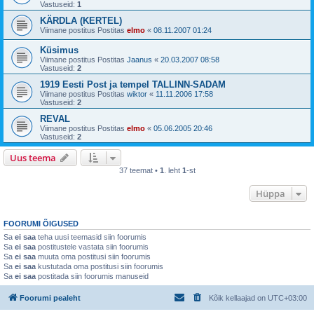
Vastuseid:
1
KÄRDLA (KERTEL)
Viimane postitus Postitas
elmo
«
08.11.2007 01:24
Küsimus
Viimane postitus Postitas
Jaanus
«
20.03.2007 08:58
Vastuseid:
2
1919 Eesti Post ja tempel TALLINN-SADAM
Viimane postitus Postitas
wiktor
«
11.11.2006 17:58
Vastuseid:
2
REVAL
Viimane postitus Postitas
elmo
«
05.06.2005 20:46
Vastuseid:
2
Uus teema
37 teemat •
1
. leht
1
-st
Hüppa
FOORUMI ÕIGUSED
Sa
ei saa
teha uusi teemasid siin foorumis
Sa
ei saa
postitustele vastata siin foorumis
Sa
ei saa
muuta oma postitusi siin foorumis
Sa
ei saa
kustutada oma postitusi siin foorumis
Sa
ei saa
postitada siin foorumis manuseid
Foorumi pealeht
Kõik kellaajad on
UTC+03:00