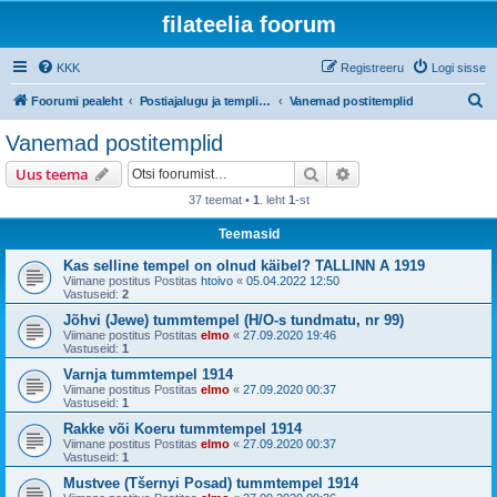
filateelia foorum
KKK
Registreeru
Logi sisse
O
Foorumi pealeht
Postiajalugu ja templijäljendite kogumine
Vanemad postitemplid
t
Vanemad postitemplid
s
Otsi
Täiendatud otsing
Uus teema
i
37 teemat •
1
. leht
1
-st
Teemasid
Kas selline tempel on olnud käibel? TALLINN A 1919
Viimane postitus Postitas
htoivo
«
05.04.2022 12:50
Vastuseid:
2
Jõhvi (Jewe) tummtempel (H/O-s tundmatu, nr 99)
Viimane postitus Postitas
elmo
«
27.09.2020 19:46
Vastuseid:
1
Varnja tummtempel 1914
Viimane postitus Postitas
elmo
«
27.09.2020 00:37
Vastuseid:
1
Rakke või Koeru tummtempel 1914
Viimane postitus Postitas
elmo
«
27.09.2020 00:37
Vastuseid:
1
Mustvee (Tšernyi Posad) tummtempel 1914