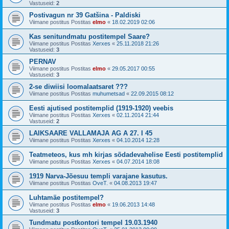
Vastuseid:
2
Postivagun nr 39 Gatšina - Paldiski
Viimane postitus Postitas
elmo
«
18.02.2019 02:06
Kas senitundmatu postitempel Saare?
Viimane postitus Postitas
Xerxes
«
25.11.2018 21:26
Vastuseid:
3
PERNAV
Viimane postitus Postitas
elmo
«
29.05.2017 00:55
Vastuseid:
3
2-se diwiisi loomalaatsaret ???
Viimane postitus Postitas
muhumetsad
«
22.09.2015 08:12
Eesti ajutised postitemplid (1919-1920) veebis
Viimane postitus Postitas
Xerxes
«
02.11.2014 21:44
Vastuseid:
2
LAIKSAARE VALLAMAJA AG A 27. I 45
Viimane postitus Postitas
Xerxes
«
04.10.2014 12:28
Teatmeteos, kus mh kirjas sõdadevahelise Eesti postitemplid
Viimane postitus Postitas
Xerxes
«
04.07.2014 18:08
1919 Narva-Jõesuu templi varajane kasutus.
Viimane postitus Postitas
OveT.
«
04.08.2013 19:47
Luhtamäe postitempel?
Viimane postitus Postitas
elmo
«
19.06.2013 14:48
Vastuseid:
3
Tundmatu postkontori tempel 19.03.1940