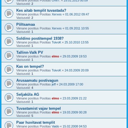
Viimane postitus Postitas
OveT.
«
25.01.2013 00:09
Vastuseid:
2
Kes aitab templit tuvastada?
Viimane postitus Postitas
Xerxes
«
01.06.2012 09:47
Vastuseid:
2
Põltsamaa
Viimane postitus Postitas
Xerxes
«
01.09.2011 10:55
Vastuseid:
1
Soldino postitempel 1938?
Viimane postitus Postitas
ToivoK
«
25.10.2010 13:55
Vastuseid:
1
Tallinn-Valk PV
Viimane postitus Postitas
elmo
«
29.03.2009 19:53
Vastuseid:
1
Kas on tempel?
Viimane postitus Postitas
ToivoK
«
24.03.2009 20:09
Vastuseid:
1
Arusaamatu postivagun
Viimane postitus Postitas
jeff
«
24.03.2009 17:00
Vastuseid:
4
Seljaküla AG
Viimane postitus Postitas
elmo
«
23.03.2009 21:22
Vastuseid:
1
Tuvastamist vajav tempel
Viimane postitus Postitas
elmo
«
19.03.2009 00:28
Vastuseid:
5
Paar huvitavat templit
Viimane postitus Postitas
Vaido
«
15.02.2008 04:53