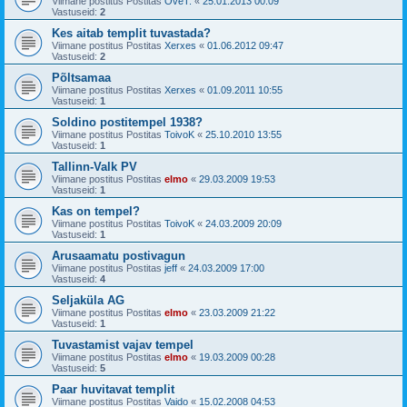
Viimane postitus Postitas
OveT.
«
25.01.2013 00:09
Vastuseid:
2
Kes aitab templit tuvastada?
Viimane postitus Postitas
Xerxes
«
01.06.2012 09:47
Vastuseid:
2
Põltsamaa
Viimane postitus Postitas
Xerxes
«
01.09.2011 10:55
Vastuseid:
1
Soldino postitempel 1938?
Viimane postitus Postitas
ToivoK
«
25.10.2010 13:55
Vastuseid:
1
Tallinn-Valk PV
Viimane postitus Postitas
elmo
«
29.03.2009 19:53
Vastuseid:
1
Kas on tempel?
Viimane postitus Postitas
ToivoK
«
24.03.2009 20:09
Vastuseid:
1
Arusaamatu postivagun
Viimane postitus Postitas
jeff
«
24.03.2009 17:00
Vastuseid:
4
Seljaküla AG
Viimane postitus Postitas
elmo
«
23.03.2009 21:22
Vastuseid:
1
Tuvastamist vajav tempel
Viimane postitus Postitas
elmo
«
19.03.2009 00:28
Vastuseid:
5
Paar huvitavat templit
Viimane postitus Postitas
Vaido
«
15.02.2008 04:53