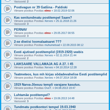
Vastuseid:
2
Postivagun nr 39 Gatšina - Paldiski
Viimane postitus Postitas
elmo
«
18.02.2019 02:06
Kas senitundmatu postitempel Saare?
Viimane postitus Postitas
Xerxes
«
25.11.2018 21:26
Vastuseid:
3
PERNAV
Viimane postitus Postitas
elmo
«
29.05.2017 00:55
Vastuseid:
3
2-se diwiisi loomalaatsaret ???
Viimane postitus Postitas
muhumetsad
«
22.09.2015 08:12
Eesti ajutised postitemplid (1919-1920) veebis
Viimane postitus Postitas
Xerxes
«
02.11.2014 21:44
Vastuseid:
2
LAIKSAARE VALLAMAJA AG A 27. I 45
Viimane postitus Postitas
Xerxes
«
04.10.2014 12:28
Teatmeteos, kus mh kirjas sõdadevahelise Eesti postitemplid
Viimane postitus Postitas
Xerxes
«
04.07.2014 18:08
1919 Narva-Jõesuu templi varajane kasutus.
Viimane postitus Postitas
OveT.
«
04.08.2013 19:47
Luhtamäe postitempel?
Viimane postitus Postitas
elmo
«
19.06.2013 14:48
Vastuseid:
3
Tundmatu postkontori tempel 19.03.1940