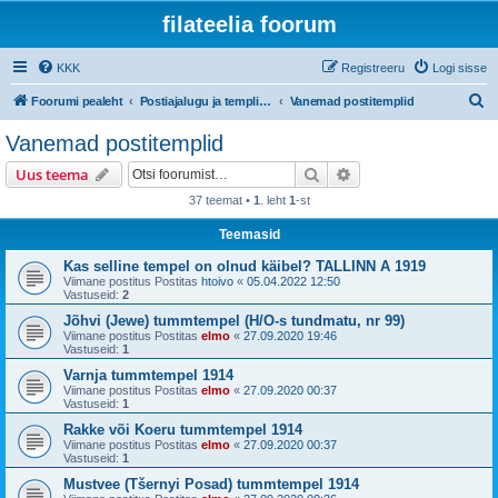
filateelia foorum
KKK
Registreeru
Logi sisse
O
Foorumi pealeht
Postiajalugu ja templijäljendite kogumine
Vanemad postitemplid
t
Vanemad postitemplid
s
Otsi
Täiendatud otsing
Uus teema
i
37 teemat •
1
. leht
1
-st
Teemasid
Kas selline tempel on olnud käibel? TALLINN A 1919
Viimane postitus Postitas
htoivo
«
05.04.2022 12:50
Vastuseid:
2
Jõhvi (Jewe) tummtempel (H/O-s tundmatu, nr 99)
Viimane postitus Postitas
elmo
«
27.09.2020 19:46
Vastuseid:
1
Varnja tummtempel 1914
Viimane postitus Postitas
elmo
«
27.09.2020 00:37
Vastuseid:
1
Rakke või Koeru tummtempel 1914
Viimane postitus Postitas
elmo
«
27.09.2020 00:37
Vastuseid:
1
Mustvee (Tšernyi Posad) tummtempel 1914