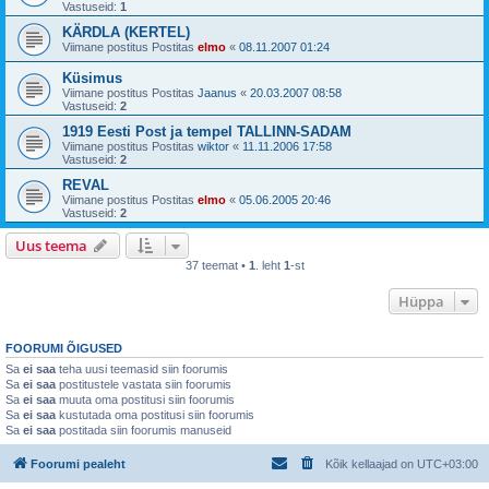
Vastuseid:
1
KÄRDLA (KERTEL)
Viimane postitus Postitas
elmo
«
08.11.2007 01:24
Küsimus
Viimane postitus Postitas
Jaanus
«
20.03.2007 08:58
Vastuseid:
2
1919 Eesti Post ja tempel TALLINN-SADAM
Viimane postitus Postitas
wiktor
«
11.11.2006 17:58
Vastuseid:
2
REVAL
Viimane postitus Postitas
elmo
«
05.06.2005 20:46
Vastuseid:
2
Uus teema
37 teemat •
1
. leht
1
-st
Hüppa
FOORUMI ÕIGUSED
Sa
ei saa
teha uusi teemasid siin foorumis
Sa
ei saa
postitustele vastata siin foorumis
Sa
ei saa
muuta oma postitusi siin foorumis
Sa
ei saa
kustutada oma postitusi siin foorumis
Sa
ei saa
postitada siin foorumis manuseid
Foorumi pealeht
Kõik kellaajad on
UTC+03:00