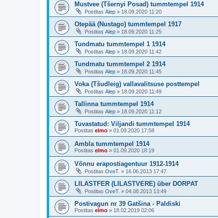
Mustvee (Tšernyi Posad) tummtempel 1914
Postitas
Alep
»
18.09.2020 11:20
Otepää (Nustago) tummtempel 1917
Postitas
Alep
»
18.09.2020 11:25
Tundmatu tummtempel 1 1914
Postitas
Alep
»
18.09.2020 11:42
Tundmatu tummtempel 2 1914
Postitas
Alep
»
18.09.2020 11:45
Voka (Tšudleig) vallavalitsuse posttempel
Postitas
Alep
»
18.09.2020 11:49
Tallinna tummtempel 1914
Postitas
Alep
»
18.09.2020 11:12
Tuvastatud: Viljandi tummtempel 1914
Postitas
elmo
»
01.09.2020 17:58
Ambla tummtempel 1914
Postitas
elmo
»
01.09.2020 18:19
Võnnu erapostiagentuur 1912-1914
Postitas
OveT.
»
16.06.2013 17:47
LILASTFER (LILASTVERE) über DORPAT
Postitas
OveT.
»
04.08.2013 13:49
Postivagun nr 39 Gatšina - Paldiski
Postitas
elmo
»
18.02.2019 02:06