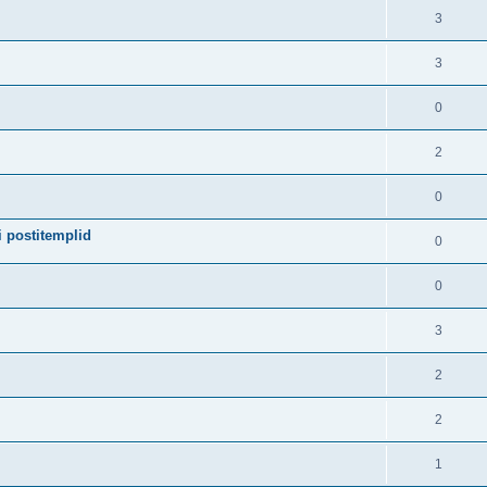
3
3
0
2
0
i postitemplid
0
0
3
2
2
1