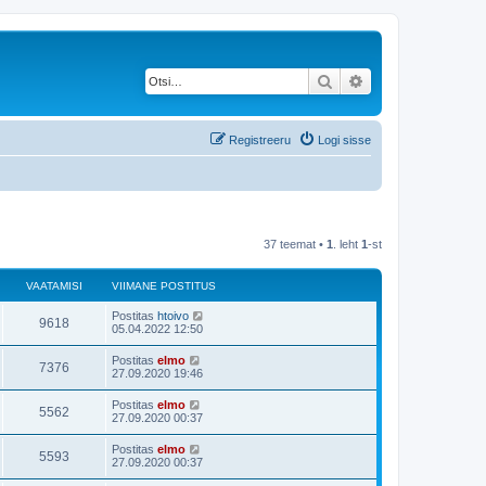
Otsi
Täiendatud otsing
Registreeru
Logi sisse
37 teemat •
1
. leht
1
-st
VAATAMISI
VIIMANE POSTITUS
Postitas
htoivo
9618
05.04.2022 12:50
Postitas
elmo
7376
27.09.2020 19:46
Postitas
elmo
5562
27.09.2020 00:37
Postitas
elmo
5593
27.09.2020 00:37