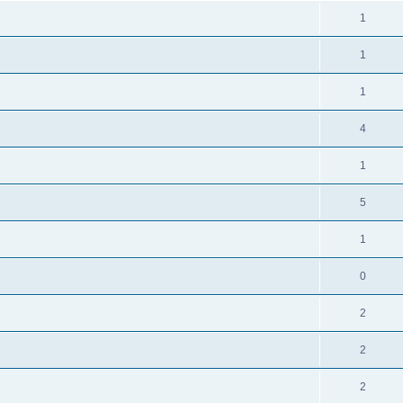
1
1
1
4
1
5
1
0
2
2
2