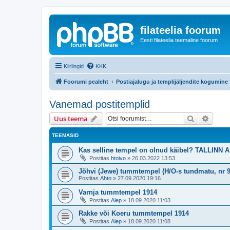
filateelia foorum
Eesti filateelia teemaline foorum
Kiirlingid
KKK
Foorumi pealeht
Postiajalugu ja templijäljendite kogumine
Vanemad postitemplid
Otsi
Täiend
Uus teema
TEEMASID
Kas selline tempel on olnud käibel? TALLINN A
Postitas
htoivo
»
26.03.2022 13:53
Jõhvi (Jewe) tummtempel (H/O-s tundmatu, nr 9
Postitas
Ahto
»
27.09.2020 19:16
Varnja tummtempel 1914
Postitas
Alep
»
18.09.2020 11:03
Rakke või Koeru tummtempel 1914
Postitas
Alep
»
18.09.2020 11:08