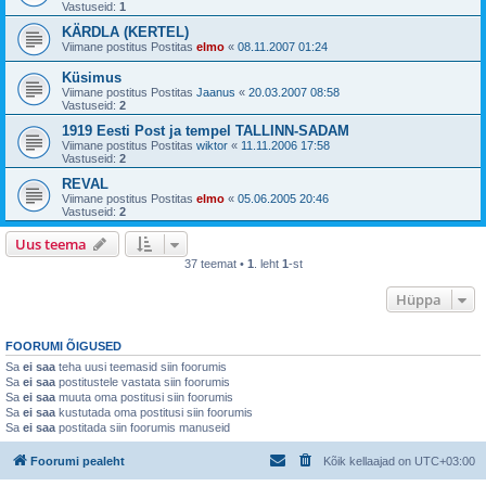
Vastuseid:
1
KÄRDLA (KERTEL)
Viimane postitus Postitas
elmo
«
08.11.2007 01:24
Küsimus
Viimane postitus Postitas
Jaanus
«
20.03.2007 08:58
Vastuseid:
2
1919 Eesti Post ja tempel TALLINN-SADAM
Viimane postitus Postitas
wiktor
«
11.11.2006 17:58
Vastuseid:
2
REVAL
Viimane postitus Postitas
elmo
«
05.06.2005 20:46
Vastuseid:
2
Uus teema
37 teemat •
1
. leht
1
-st
Hüppa
FOORUMI ÕIGUSED
Sa
ei saa
teha uusi teemasid siin foorumis
Sa
ei saa
postitustele vastata siin foorumis
Sa
ei saa
muuta oma postitusi siin foorumis
Sa
ei saa
kustutada oma postitusi siin foorumis
Sa
ei saa
postitada siin foorumis manuseid
Foorumi pealeht
Kõik kellaajad on
UTC+03:00