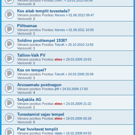
Viimane postitus Postitas
OveT.
«
25.01.2013 00:09
Vastuseid:
2
Kes aitab templit tuvastada?
Viimane postitus Postitas
Xerxes
«
01.06.2012 09:47
Vastuseid:
2
Põltsamaa
Viimane postitus Postitas
Xerxes
«
01.09.2011 10:55
Vastuseid:
1
Soldino postitempel 1938?
Viimane postitus Postitas
ToivoK
«
25.10.2010 13:55
Vastuseid:
1
Tallinn-Valk PV
Viimane postitus Postitas
elmo
«
29.03.2009 19:53
Vastuseid:
1
Kas on tempel?
Viimane postitus Postitas
ToivoK
«
24.03.2009 20:09
Vastuseid:
1
Arusaamatu postivagun
Viimane postitus Postitas
jeff
«
24.03.2009 17:00
Vastuseid:
4
Seljaküla AG
Viimane postitus Postitas
elmo
«
23.03.2009 21:22
Vastuseid:
1
Tuvastamist vajav tempel
Viimane postitus Postitas
elmo
«
19.03.2009 00:28
Vastuseid:
5
Paar huvitavat templit
Viimane postitus Postitas
Vaido
«
15.02.2008 04:53