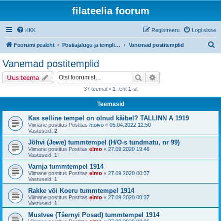
filateelia foorum
KKK
Registreeru
Logi sisse
O
Foorumi pealeht
Postiajalugu ja templijäljendite kogumine
Vanemad postitemplid
t
Vanemad postitemplid
s
Otsi
Täiendatud otsing
Uus teema
i
37 teemat •
1
. leht
1
-st
Teemasid
Kas selline tempel on olnud käibel? TALLINN A 1919
Viimane postitus Postitas
htoivo
«
05.04.2022 12:50
Vastuseid:
2
Jõhvi (Jewe) tummtempel (H/O-s tundmatu, nr 99)
Viimane postitus Postitas
elmo
«
27.09.2020 19:46
Vastuseid:
1
Varnja tummtempel 1914
Viimane postitus Postitas
elmo
«
27.09.2020 00:37
Vastuseid:
1
Rakke või Koeru tummtempel 1914
Viimane postitus Postitas
elmo
«
27.09.2020 00:37
Vastuseid:
1
Mustvee (Tšernyi Posad) tummtempel 1914