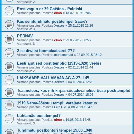
Vastuseid:
2
Postivagun nr 39 Gatšina - Paldiski
Viimane postitus Postitas
elmo
«
18.02.2019 02:06
Kas senitundmatu postitempel Saare?
Viimane postitus Postitas
Xerxes
«
25.11.2018 21:26
Vastuseid:
3
PERNAV
Viimane postitus Postitas
elmo
«
29.05.2017 00:55
Vastuseid:
3
2-se diwiisi loomalaatsaret ???
Viimane postitus Postitas
muhumetsad
«
22.09.2015 08:12
Eesti ajutised postitemplid (1919-1920) veebis
Viimane postitus Postitas
Xerxes
«
02.11.2014 21:44
Vastuseid:
2
LAIKSAARE VALLAMAJA AG A 27. I 45
Viimane postitus Postitas
Xerxes
«
04.10.2014 12:28
Teatmeteos, kus mh kirjas sõdadevahelise Eesti postitemplid
Viimane postitus Postitas
Xerxes
«
04.07.2014 18:08
1919 Narva-Jõesuu templi varajane kasutus.
Viimane postitus Postitas
OveT.
«
04.08.2013 19:47
Luhtamäe postitempel?
Viimane postitus Postitas
elmo
«
19.06.2013 14:48
Vastuseid:
3
Tundmatu postkontori tempel 19.03.1940