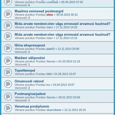
Viimane postitus Postitas
vxwheels
«
05.05.2015 07:50
Vastuseid:
5
Maailma esimesed postmargid
Viimane postitus Postitas
elmo
«
30.04.2015 00:31
Vastuseid:
2
Mida arvate nendest-olen väga erinevaid arvamusi kuulnud?
Viimane postitus Postitas
marx
«
17.11.2014 14:25
Mida arvate nendest-olen väga erinevaid arvamusi kuulnud?
Viimane postitus Postitas
marx
«
17.11.2014 13:15
Hiina ekspresspost
Viimane postitus Postitas
jaak82
«
12.11.2014 20:09
Vastuseid:
2
Maidani välipostist
Viimane postitus Postitas
Xerxes
«
01.03.2014 21:16
Vastuseid:
1
Topelttempel
Viimane postitus Postitas
Mell
«
01.05.2013 23:07
Omamoodi rekord
Viimane postitus Postitas
tra
«
24.04.2013 19:07
Vastuseid:
2
Postmargisarjadest
Viimane postitus Postitas
Xerxes
«
30.01.2013 23:56
Vastuseid:
1
Venemaa postiplomm
Viimane postitus Postitas
okasrebane
«
22.11.2012 20:16