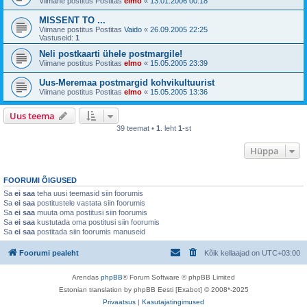
Viimane postitus Postitas
elmo
«
13.01.2006 00:18
MISSENT TO ...
Viimane postitus Postitas
Vaido
«
26.09.2005 22:25
Vastuseid:
1
Neli postkaarti ühele postmargile!
Viimane postitus Postitas
elmo
«
15.05.2005 23:39
Uus-Meremaa postmargid kohvikultuurist
Viimane postitus Postitas
elmo
«
15.05.2005 13:36
Uus teema
39 teemat •
1
. leht
1
-st
Hüppa
FOORUMI ÕIGUSED
Sa
ei saa
teha uusi teemasid siin foorumis
Sa
ei saa
postitustele vastata siin foorumis
Sa
ei saa
muuta oma postitusi siin foorumis
Sa
ei saa
kustutada oma postitusi siin foorumis
Sa
ei saa
postitada siin foorumis manuseid
Foorumi pealeht
Kõik kellaajad on
UTC+03:00
Arendas
phpBB
® Forum Software © phpBB Limited
Estonian translation by phpBB Eesti [Exabot] © 2008*-2025
Privaatsus
|
Kasutajatingimused