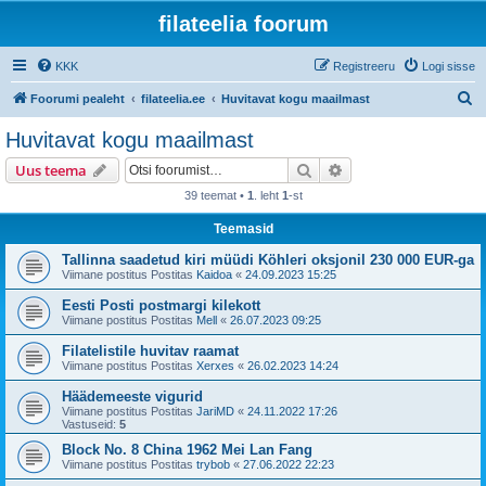
filateelia foorum
KKK
Registreeru
Logi sisse
O
Foorumi pealeht
filateelia.ee
Huvitavat kogu maailmast
t
Huvitavat kogu maailmast
s
Otsi
Täiendatud otsing
Uus teema
i
39 teemat •
1
. leht
1
-st
Teemasid
Tallinna saadetud kiri müüdi Köhleri oksjonil 230 000 EUR-ga
Viimane postitus Postitas
Kaidoa
«
24.09.2023 15:25
Eesti Posti postmargi kilekott
Viimane postitus Postitas
Mell
«
26.07.2023 09:25
Filatelistile huvitav raamat
Viimane postitus Postitas
Xerxes
«
26.02.2023 14:24
Häädemeeste vigurid
Viimane postitus Postitas
JariMD
«
24.11.2022 17:26
Vastuseid:
5
Block No. 8 China 1962 Mei Lan Fang
Viimane postitus Postitas
trybob
«
27.06.2022 22:23