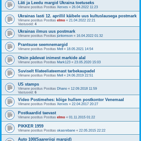
Läti ja Leedu margid Ukraina toetuseks
Viimane postitus Postitas
Xerxes
«
26.04.2022 11:23
Ukrainas lasti 12. aprillil käibele uus kultuslausega postmark
Viimane postitus Postitas
elmo
«
21.04.2022 22:21
Vastuseid:
4
Ukrainas ilmus uus postmark
Viimane postitus Postitas
jüritomson
«
16.04.2022 01:32
Prantsuse seemnemargid
Viimane postitus Postitas
Mell
«
18.05.2021 14:54
Otsin pädevat inimest markide alal
Viimane postitus Postitas
Mark123
«
23.05.2020 15:03
Suviselt filateeliateemast tarbekaupadel
Viimane postitus Postitas
Mell
«
24.06.2019 22:51
US stamps
Viimane postitus Postitas
Dhano
«
12.09.2018 11:59
Vastuseid:
6
Video Postimehes: kõige hullem postkontor Venemaal
Viimane postitus Postitas
Xerxes
«
22.04.2017 20:27
Postkaardid taevast
Viimane postitus Postitas
elmo
«
01.11.2015 01:22
PIKKER 1959
Viimane postitus Postitas
okasrebane
«
22.05.2015 22:22
Auto 100(Saareriigi margid)