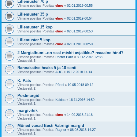
Lillemuster 70 p
Viimane postitus Postitas
elmo
«
02.01.2019 00:55
Lillemuster 35 p
Viimane postitus Postitas
elmo
«
02.01.2019 00:54
Lillemuster 15 kop
Viimane postitus Postitas
elmo
«
02.01.2019 00:53
Lillemuster 5 kop
Viimane postitus Postitas
elmo
«
02.01.2019 00:50
2 Margialbumi..on seal miskit asjalikku? reaaalne hind?
Viimane postitus Postitas
Peeter Pärn
«
30.12.2018 12:33
Vastuseid:
3
Rannakaitse heaks 5 ja 10 senti
Viimane postitus Postitas
AUG
«
15.12.2018 14:14
K. Päts
Viimane postitus Postitas
P2rtel
«
10.05.2018 09:12
Vastuseid:
2
Postmargid
Viimane postitus Postitas
Kaidoa
«
18.11.2016 14:59
Vastuseid:
1
margivihik
Viimane postitus Postitas
elmo
«
14.09.2016 21:16
Vastuseid:
1
Mõned vanad Eesti Vabriigi margid
Viimane postitus Postitas
Ragner
«
06.08.2016 14:27
Vastuseid:
1