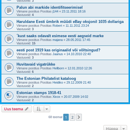
Vastuseid:
3
Palun abi markide identifitseerimisel
Viimane postitus Postitas
j144
«
23.11.2011 18:16
Vastuseid:
4
Haruldane Eesti ümbrik müüdi eBay oksjonil 1035 dollariga
Viimane postitus Postitas
Robert
«
11.11.2011 23:24
Vastuseid:
3
´kust saaks odavalt esimese eesti aegseid marke
Viimane postitus Postitas
majana
«
28.05.2011 17:45
Vastuseid:
15
eesti post 1919 kas originaalid või võltsingud?
Viimane postitus Postitas
Jaanus
«
14.10.2010 22:40
Vastuseid:
3
Huvitavaid vigatrükke
Viimane postitus Postitas
Hellborn
«
12.01.2010 12:26
Vastuseid:
6
The Estonian Philatelist kataloog
Viimane postitus Postitas
Heidiko
«
29.12.2009 21:40
Vastuseid:
2
Estonian stamps 1918-41
Viimane postitus Postitas
Xixox
«
20.07.2009 14:02
Vastuseid:
2
Uus teema
1
2
Järgmine
68 teemat
Hüppa