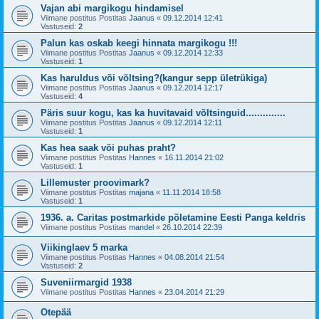
Vajan abi margikogu hindamisel
Viimane postitus Postitas
Jaanus
«
09.12.2014 12:41
Vastuseid:
2
Palun kas oskab keegi hinnata margikogu !!!
Viimane postitus Postitas
Jaanus
«
09.12.2014 12:33
Vastuseid:
1
Kas haruldus või võltsing?(kangur sepp ületrükiga)
Viimane postitus Postitas
Jaanus
«
09.12.2014 12:17
Vastuseid:
4
Päris suur kogu, kas ka huvitavaid võltsinguid..............
Viimane postitus Postitas
Jaanus
«
09.12.2014 12:11
Vastuseid:
1
Kas hea saak või puhas praht?
Viimane postitus Postitas
Hannes
«
16.11.2014 21:02
Vastuseid:
1
Lillemuster proovimark?
Viimane postitus Postitas
majana
«
11.11.2014 18:58
Vastuseid:
1
1936. a. Caritas postmarkide põletamine Eesti Panga keldris
Viimane postitus Postitas
mandel
«
26.10.2014 22:39
Viikinglaev 5 marka
Viimane postitus Postitas
Hannes
«
04.08.2014 21:54
Vastuseid:
2
Suveniirmargid 1938
Viimane postitus Postitas
Hannes
«
23.04.2014 21:29
Otepää