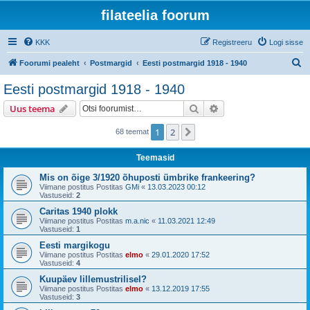
filateelia foorum
KKK
Registreeru
Logi sisse
O
Foorumi pealeht
Postmargid
Eesti postmargid 1918 - 1940
t
Eesti postmargid 1918 - 1940
s
Otsi
Täiendatud otsing
Uus teema
i
1
2
Järgmine
68 teemat
Teemasid
Mis on õige 3/1920 õhuposti ümbrike frankeering?
Viimane postitus Postitas
GMi
«
13.03.2023 00:12
Vastuseid:
2
Caritas 1940 plokk
Viimane postitus Postitas
m.a.nic
«
11.03.2021 12:49
Vastuseid:
1
Eesti margikogu
Viimane postitus Postitas
elmo
«
29.01.2020 17:52
Vastuseid:
4
Kuupäev lillemustrilisel?
Viimane postitus Postitas
elmo
«
13.12.2019 17:55
Vastuseid:
3