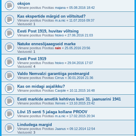
oksjon
Viimane postitus Postitas
majana
«
05.08.2016 18:42
Kas ekspertide märgid on võltsitud?
Viimane postitus Postitas
m.a.nic
«
11.07.2016 09:37
Vastuseid:
1
Eesti Post 1919, huvitav võltsing
Viimane postitus Postitas
htoivo
«
27.06.2016 21:03
Natuke ennesõjaaegseid marke
Viimane postitus Postitas
rain
«
25.05.2016 23:56
Vastuseid:
1
Eesti Post 1919
Viimane postitus Postitas
htoivo
«
29.04.2016 17:07
Vastuseid:
4
Valdo Nemvalzi garantiiga postmargid
Viimane postitus Postitas
Cirrus
«
30.01.2016 21:36
Kas on midagi asjalikku?
Viimane postitus Postitas
Caxjole
«
10.11.2015 16:48
Eesti markide ametlik kehtivus kuni 31. jaanuarini 1941
Viimane postitus Postitas
Xerxes
«
13.10.2015 23:42
Lõvi 15 senti 5 jalaga kollane PROOV
Viimane postitus Postitas
m.a.nic
«
17.02.2015 20:34
Lindudega margid
Viimane postitus Postitas
Jaanus
«
09.12.2014 12:54
Vastuseid:
3