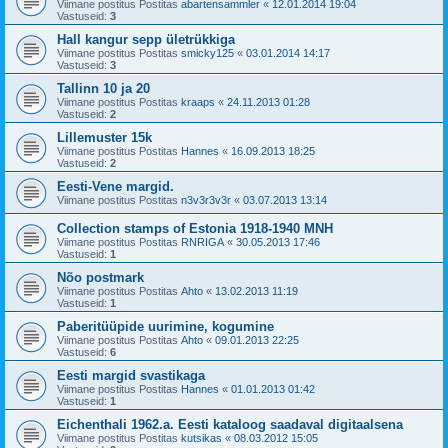
Viimane postitus Postitas
abartensammler
«
12.01.2014 19:04
Vastuseid:
3
Hall kangur sepp ületrükkiga
Viimane postitus Postitas
smicky125
«
03.01.2014 14:17
Vastuseid:
3
Tallinn 10 ja 20
Viimane postitus Postitas
kraaps
«
24.11.2013 01:28
Vastuseid:
2
Lillemuster 15k
Viimane postitus Postitas
Hannes
«
16.09.2013 18:25
Vastuseid:
2
Eesti-Vene margid.
Viimane postitus Postitas
n3v3r3v3r
«
03.07.2013 13:14
Collection stamps of Estonia 1918-1940 MNH
Viimane postitus Postitas
RNRIGA
«
30.05.2013 17:46
Vastuseid:
1
Nõo postmark
Viimane postitus Postitas
Ahto
«
13.02.2013 11:19
Vastuseid:
1
Paberitüüpide uurimine, kogumine
Viimane postitus Postitas
Ahto
«
09.01.2013 22:25
Vastuseid:
6
Eesti margid svastikaga
Viimane postitus Postitas
Hannes
«
01.01.2013 01:42
Vastuseid:
1
Eichenthali 1962.a. Eesti kataloog saadaval digitaalsena
Viimane postitus Postitas
kutsikas
«
08.03.2012 15:05