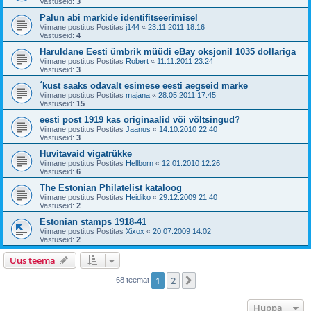
Vastuseid:
3
Palun abi markide identifitseerimisel
Viimane postitus Postitas
j144
«
23.11.2011 18:16
Vastuseid:
4
Haruldane Eesti ümbrik müüdi eBay oksjonil 1035 dollariga
Viimane postitus Postitas
Robert
«
11.11.2011 23:24
Vastuseid:
3
´kust saaks odavalt esimese eesti aegseid marke
Viimane postitus Postitas
majana
«
28.05.2011 17:45
Vastuseid:
15
eesti post 1919 kas originaalid või võltsingud?
Viimane postitus Postitas
Jaanus
«
14.10.2010 22:40
Vastuseid:
3
Huvitavaid vigatrükke
Viimane postitus Postitas
Hellborn
«
12.01.2010 12:26
Vastuseid:
6
The Estonian Philatelist kataloog
Viimane postitus Postitas
Heidiko
«
29.12.2009 21:40
Vastuseid:
2
Estonian stamps 1918-41
Viimane postitus Postitas
Xixox
«
20.07.2009 14:02
Vastuseid:
2
Uus teema
1
2
Järgmine
68 teemat
Hüppa