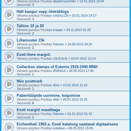
Viimane postitus Postitas
abartensammler
«
12.01.2014 19:04
Vastuseid:
3
Hall kangur sepp ületrükkiga
Viimane postitus Postitas
smicky125
«
03.01.2014 14:17
Vastuseid:
3
Tallinn 10 ja 20
Viimane postitus Postitas
kraaps
«
24.11.2013 01:28
Vastuseid:
2
Lillemuster 15k
Viimane postitus Postitas
Hannes
«
16.09.2013 18:25
Vastuseid:
2
Eesti-Vene margid.
Viimane postitus Postitas
n3v3r3v3r
«
03.07.2013 13:14
Collection stamps of Estonia 1918-1940 MNH
Viimane postitus Postitas
RNRIGA
«
30.05.2013 17:46
Vastuseid:
1
Nõo postmark
Viimane postitus Postitas
Ahto
«
13.02.2013 11:19
Vastuseid:
1
Paberitüüpide uurimine, kogumine
Viimane postitus Postitas
Ahto
«
09.01.2013 22:25
Vastuseid:
6
Eesti margid svastikaga
Viimane postitus Postitas
Hannes
«
01.01.2013 01:42
Vastuseid:
1
Eichenthali 1962.a. Eesti kataloog saadaval digitaalsena
Viimane postitus Postitas
kutsikas
«
08.03.2012 15:05