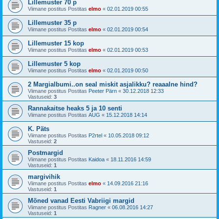
Lillemuster 70 p
Viimane postitus Postitas
elmo
«
02.01.2019 00:55
Lillemuster 35 p
Viimane postitus Postitas
elmo
«
02.01.2019 00:54
Lillemuster 15 kop
Viimane postitus Postitas
elmo
«
02.01.2019 00:53
Lillemuster 5 kop
Viimane postitus Postitas
elmo
«
02.01.2019 00:50
2 Margialbumi..on seal miskit asjalikku? reaaalne hind?
Viimane postitus Postitas
Peeter Pärn
«
30.12.2018 12:33
Vastuseid:
3
Rannakaitse heaks 5 ja 10 senti
Viimane postitus Postitas
AUG
«
15.12.2018 14:14
K. Päts
Viimane postitus Postitas
P2rtel
«
10.05.2018 09:12
Vastuseid:
2
Postmargid
Viimane postitus Postitas
Kaidoa
«
18.11.2016 14:59
Vastuseid:
1
margivihik
Viimane postitus Postitas
elmo
«
14.09.2016 21:16
Vastuseid:
1
Mõned vanad Eesti Vabriigi margid
Viimane postitus Postitas
Ragner
«
06.08.2016 14:27
Vastuseid:
1