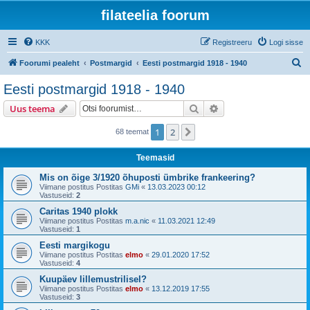
filateelia foorum
KKK
Registreeru
Logi sisse
O
Foorumi pealeht
Postmargid
Eesti postmargid 1918 - 1940
t
Eesti postmargid 1918 - 1940
s
Otsi
Täiendatud otsing
Uus teema
i
1
2
Järgmine
68 teemat
Teemasid
Mis on õige 3/1920 õhuposti ümbrike frankeering?
Viimane postitus Postitas
GMi
«
13.03.2023 00:12
Vastuseid:
2
Caritas 1940 plokk
Viimane postitus Postitas
m.a.nic
«
11.03.2021 12:49
Vastuseid:
1
Eesti margikogu
Viimane postitus Postitas
elmo
«
29.01.2020 17:52
Vastuseid:
4
Kuupäev lillemustrilisel?
Viimane postitus Postitas
elmo
«
13.12.2019 17:55
Vastuseid:
3