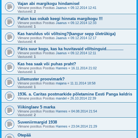
Vajan abi margikogu hindamisel
Viimane postitus Postitas
Jaanus
«
09.12.2014 12:41
Vastuseid:
2
Palun kas oskab keegi hinnata margikogu !!!
Viimane postitus Postitas
Jaanus
«
09.12.2014 12:33
Vastuseid:
1
Kas haruldus või võltsing?(kangur sepp ületrükiga)
Viimane postitus Postitas
Jaanus
«
09.12.2014 12:17
Vastuseid:
4
Päris suur kogu, kas ka huvitavaid võltsinguid..............
Viimane postitus Postitas
Jaanus
«
09.12.2014 12:11
Vastuseid:
1
Kas hea saak või puhas praht?
Viimane postitus Postitas
Hannes
«
16.11.2014 21:02
Vastuseid:
1
Lillemuster proovimark?
Viimane postitus Postitas
majana
«
11.11.2014 18:58
Vastuseid:
1
1936. a. Caritas postmarkide põletamine Eesti Panga keldris
Viimane postitus Postitas
mandel
«
26.10.2014 22:39
Viikinglaev 5 marka
Viimane postitus Postitas
Hannes
«
04.08.2014 21:54
Vastuseid:
2
Suveniirmargid 1938
Viimane postitus Postitas
Hannes
«
23.04.2014 21:29
Otepää