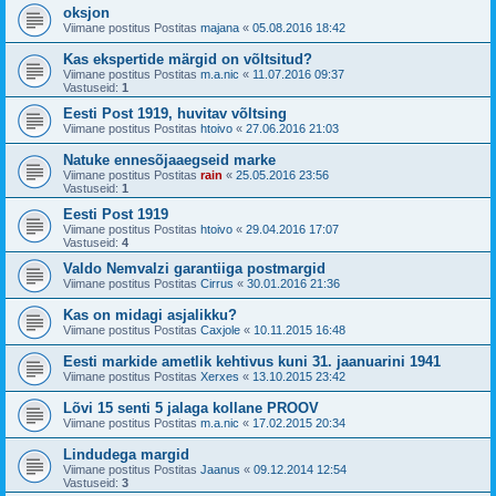
oksjon
Viimane postitus Postitas
majana
«
05.08.2016 18:42
Kas ekspertide märgid on võltsitud?
Viimane postitus Postitas
m.a.nic
«
11.07.2016 09:37
Vastuseid:
1
Eesti Post 1919, huvitav võltsing
Viimane postitus Postitas
htoivo
«
27.06.2016 21:03
Natuke ennesõjaaegseid marke
Viimane postitus Postitas
rain
«
25.05.2016 23:56
Vastuseid:
1
Eesti Post 1919
Viimane postitus Postitas
htoivo
«
29.04.2016 17:07
Vastuseid:
4
Valdo Nemvalzi garantiiga postmargid
Viimane postitus Postitas
Cirrus
«
30.01.2016 21:36
Kas on midagi asjalikku?
Viimane postitus Postitas
Caxjole
«
10.11.2015 16:48
Eesti markide ametlik kehtivus kuni 31. jaanuarini 1941
Viimane postitus Postitas
Xerxes
«
13.10.2015 23:42
Lõvi 15 senti 5 jalaga kollane PROOV
Viimane postitus Postitas
m.a.nic
«
17.02.2015 20:34
Lindudega margid
Viimane postitus Postitas
Jaanus
«
09.12.2014 12:54
Vastuseid:
3