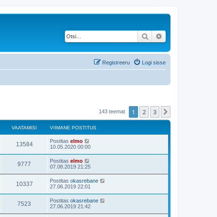
Otsi
Täiendatud otsing
Registreeru
Logi sisse
1
2
3
Järgmine
143 teemat
VAATAMISI
VIIMANE POSTITUS
Postitas
elmo
13584
10.05.2020 00:00
Postitas
elmo
9777
07.08.2019 21:25
Postitas
okasrebane
10337
27.06.2019 22:01
Postitas
okasrebane
7523
27.06.2019 21:42