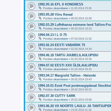
1992.05.16 EFL II KONGRESS
Postitas
okasrebane
»
11.03.2014 23:28
1993.05.28 Võru Kevad
Postitas
okasrebane
»
09.03.2014 10:36
1992.03.29 Lufhthansa esimene lend Tallinn-Fra
Postitas
okasrebane
»
09.03.2014 10:15
1994.04.13 I L O 75
Postitas
okasrebane
»
07.03.2014 21:52
1993.02.24 EESTI VABARIIK 75
Postitas
okasrebane
»
02.03.2014 14:34
1994.06.18 TARTU JUUBELILAULUPIDU
Postitas
okasrebane
»
01.03.2014 22:35
1994.07.02 EESTI XXII ÜLDLAULUPIDU
Postitas
okasrebane
»
01.03.2014 20:15
1993.04.17 Margisild Tallinn - Helsinki
Postitas
okasrebane
»
26.02.2014 23:43
1994.10.01 Eesti Post postmargipäeval Stockho
Postitas
okasrebane
»
26.02.2014 00:22
1992.07.30 CUTTY SARK
Postitas
okasrebane
»
25.02.2014 23:56
1993.06.20 VII NOORTE LAULU- JA TANTSUPID
Postitas
okasrebane
»
24.02.2014 11:10