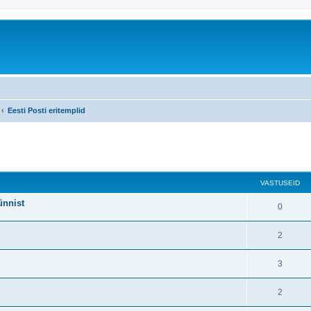
Eesti Posti eritemplid
atud otsing
VASTUSEID
ünnist
0
2
3
2