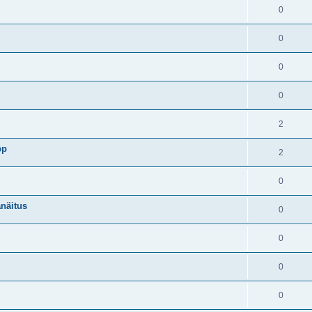
0
0
0
0
2
pp
2
0
anäitus
0
0
0
0