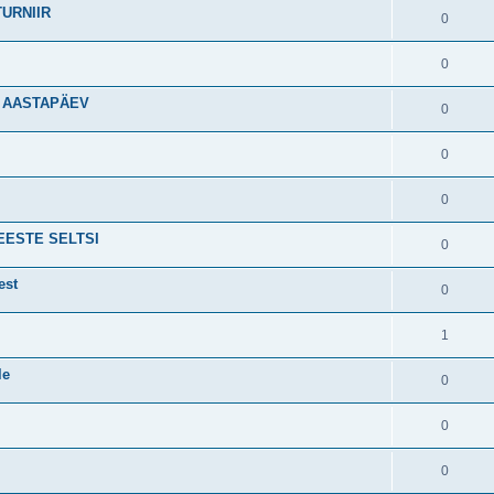
TURNIIR
0
0
0 AASTAPÄEV
0
0
0
MEESTE SELTSI
0
est
0
1
le
0
0
0