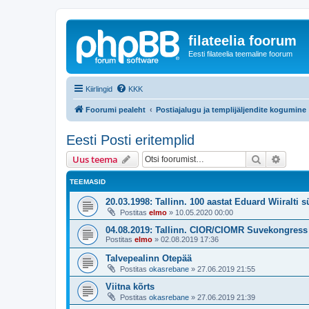
filateelia foorum
Eesti filateelia teemaline foorum
Kiirlingid
KKK
Foorumi pealeht
Postiajalugu ja templijäljendite kogumine
Eesti Posti eritemplid
Otsi
Täiend
Uus teema
TEEMASID
20.03.1998: Tallinn. 100 aastat Eduard Wiiralti s
Postitas
elmo
»
10.05.2020 00:00
04.08.2019: Tallinn. CIOR/CIOMR Suvekongress
Postitas
elmo
»
02.08.2019 17:36
Talvepealinn Otepää
Postitas
okasrebane
»
27.06.2019 21:55
Viitna kõrts
Postitas
okasrebane
»
27.06.2019 21:39