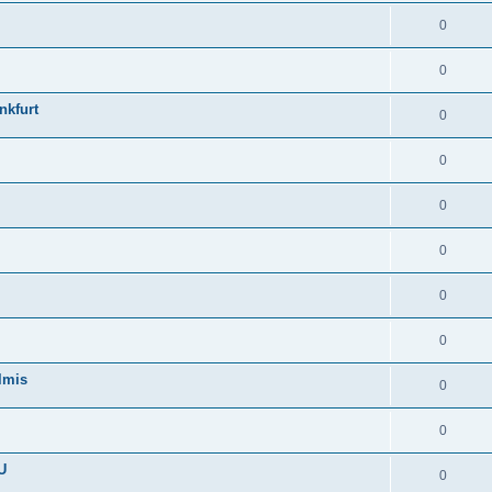
0
0
nkfurt
0
0
0
0
0
0
lmis
0
0
U
0