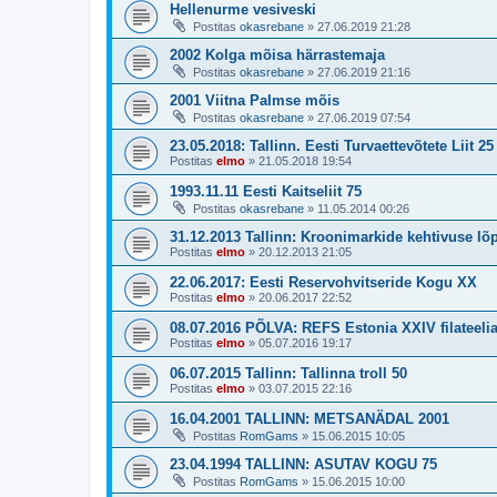
Hellenurme vesiveski
Postitas
okasrebane
»
27.06.2019 21:28
2002 Kolga mõisa härrastemaja
Postitas
okasrebane
»
27.06.2019 21:16
2001 Viitna Palmse mõis
Postitas
okasrebane
»
27.06.2019 07:54
23.05.2018: Tallinn. Eesti Turvaettevõtete Liit 25
Postitas
elmo
»
21.05.2018 19:54
1993.11.11 Eesti Kaitseliit 75
Postitas
okasrebane
»
11.05.2014 00:26
31.12.2013 Tallinn: Kroonimarkide kehtivuse lõ
Postitas
elmo
»
20.12.2013 21:05
22.06.2017: Eesti Reservohvitseride Kogu XX
Postitas
elmo
»
20.06.2017 22:52
08.07.2016 PÕLVA: REFS Estonia XXIV filateeli
Postitas
elmo
»
05.07.2016 19:17
06.07.2015 Tallinn: Tallinna troll 50
Postitas
elmo
»
03.07.2015 22:16
16.04.2001 TALLINN: METSANÄDAL 2001
Postitas
RomGams
»
15.06.2015 10:05
23.04.1994 TALLINN: ASUTAV KOGU 75
Postitas
RomGams
»
15.06.2015 10:00