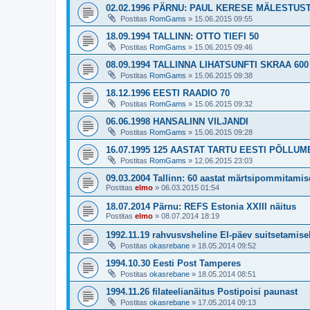
02.02.1996 PÄRNU: PAUL KERESE MÄLESTUS
Postitas
RomGams
»
15.06.2015 09:55
18.09.1994 TALLINN: OTTO TIEFI 50
Postitas
RomGams
»
15.06.2015 09:46
08.09.1994 TALLINNA LIHATSUNFTI SKRAA 60
Postitas
RomGams
»
15.06.2015 09:38
18.12.1996 EESTI RAADIO 70
Postitas
RomGams
»
15.06.2015 09:32
06.06.1998 HANSALINN VILJANDI
Postitas
RomGams
»
15.06.2015 09:28
16.07.1995 125 AASTAT TARTU EESTI PÕLLU
Postitas
RomGams
»
12.06.2015 23:03
09.03.2004 Tallinn: 60 aastat märtsipommitamis
Postitas
elmo
»
06.03.2015 01:54
18.07.2014 Pärnu: REFS Estonia XXIII näitus
Postitas
elmo
»
08.07.2014 18:19
1992.11.19 rahvusvsheline EI-päev suitsetamise
Postitas
okasrebane
»
18.05.2014 09:52
1994.10.30 Eesti Post Tamperes
Postitas
okasrebane
»
18.05.2014 08:51
1994.11.26 filateelianäitus Postipoisi paunast
Postitas
okasrebane
»
17.05.2014 09:13