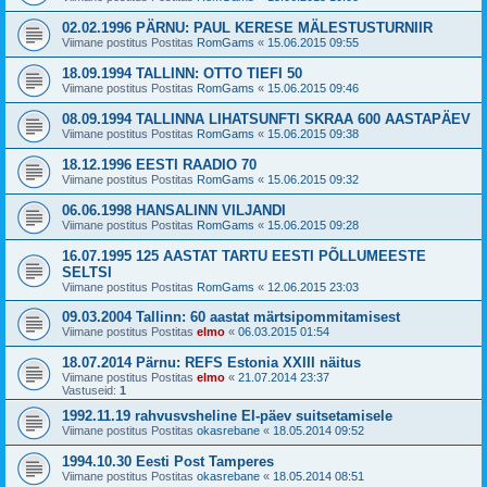
02.02.1996 PÄRNU: PAUL KERESE MÄLESTUSTURNIIR
Viimane postitus Postitas
RomGams
«
15.06.2015 09:55
18.09.1994 TALLINN: OTTO TIEFI 50
Viimane postitus Postitas
RomGams
«
15.06.2015 09:46
08.09.1994 TALLINNA LIHATSUNFTI SKRAA 600 AASTAPÄEV
Viimane postitus Postitas
RomGams
«
15.06.2015 09:38
18.12.1996 EESTI RAADIO 70
Viimane postitus Postitas
RomGams
«
15.06.2015 09:32
06.06.1998 HANSALINN VILJANDI
Viimane postitus Postitas
RomGams
«
15.06.2015 09:28
16.07.1995 125 AASTAT TARTU EESTI PÕLLUMEESTE
SELTSI
Viimane postitus Postitas
RomGams
«
12.06.2015 23:03
09.03.2004 Tallinn: 60 aastat märtsipommitamisest
Viimane postitus Postitas
elmo
«
06.03.2015 01:54
18.07.2014 Pärnu: REFS Estonia XXIII näitus
Viimane postitus Postitas
elmo
«
21.07.2014 23:37
Vastuseid:
1
1992.11.19 rahvusvsheline EI-päev suitsetamisele
Viimane postitus Postitas
okasrebane
«
18.05.2014 09:52
1994.10.30 Eesti Post Tamperes
Viimane postitus Postitas
okasrebane
«
18.05.2014 08:51