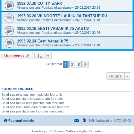
1992.07.30 CUTTY SARK
Viimane postitus Postitas
okasrebane
«
25.02.2014 23:56
1993.06.20 VII NOORTE LAULU- JA TANTSUPIDU
Viimane postitus Postitas
okasrebane
«
24.02.2014 11:10
1993.02.16 EESTI VABARIIK 75 AASTAT
Viimane postitus Postitas
okasrebane
«
23.02.2014 22:06
1993.02.24 Eesti Vabariik 75
Viimane postitus Postitas
okasrebane
«
23.02.2014 11:10
Uus teema
1
2
3
Järgmine
143 teemat
Hüppa
FOORUMI ÕIGUSED
Sa
ei saa
teha uusi teemasid siin foorumis
Sa
ei saa
postitustele vastata siin foorumis
Sa
ei saa
muuta oma postitusi siin foorumis
Sa
ei saa
kustutada oma postitusi siin foorumis
Sa
ei saa
postitada siin foorumis manuseid
Foorumi pealeht
Kõik kellaajad on
UTC+03:00
Arendas
phpBB
® Forum Software © phpBB Limited