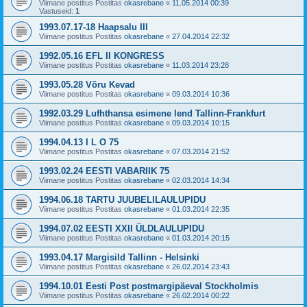
Viimane postitus Postitas
okasrebane
«
11.05.2014 00:39
Vastuseid:
1
1993.07.17-18 Haapsalu III
Viimane postitus Postitas
okasrebane
«
27.04.2014 22:32
1992.05.16 EFL II KONGRESS
Viimane postitus Postitas
okasrebane
«
11.03.2014 23:28
1993.05.28 Võru Kevad
Viimane postitus Postitas
okasrebane
«
09.03.2014 10:36
1992.03.29 Lufhthansa esimene lend Tallinn-Frankfurt
Viimane postitus Postitas
okasrebane
«
09.03.2014 10:15
1994.04.13 I L O 75
Viimane postitus Postitas
okasrebane
«
07.03.2014 21:52
1993.02.24 EESTI VABARIIK 75
Viimane postitus Postitas
okasrebane
«
02.03.2014 14:34
1994.06.18 TARTU JUUBELILAULUPIDU
Viimane postitus Postitas
okasrebane
«
01.03.2014 22:35
1994.07.02 EESTI XXII ÜLDLAULUPIDU
Viimane postitus Postitas
okasrebane
«
01.03.2014 20:15
1993.04.17 Margisild Tallinn - Helsinki
Viimane postitus Postitas
okasrebane
«
26.02.2014 23:43
1994.10.01 Eesti Post postmargipäeval Stockholmis
Viimane postitus Postitas
okasrebane
«
26.02.2014 00:22