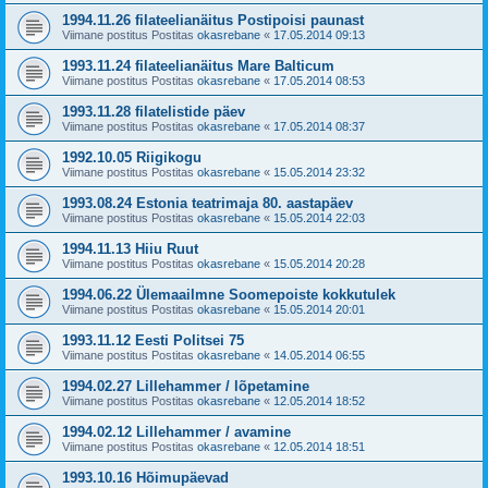
1994.11.26 filateelianäitus Postipoisi paunast
Viimane postitus Postitas
okasrebane
«
17.05.2014 09:13
1993.11.24 filateelianäitus Mare Balticum
Viimane postitus Postitas
okasrebane
«
17.05.2014 08:53
1993.11.28 filatelistide päev
Viimane postitus Postitas
okasrebane
«
17.05.2014 08:37
1992.10.05 Riigikogu
Viimane postitus Postitas
okasrebane
«
15.05.2014 23:32
1993.08.24 Estonia teatrimaja 80. aastapäev
Viimane postitus Postitas
okasrebane
«
15.05.2014 22:03
1994.11.13 Hiiu Ruut
Viimane postitus Postitas
okasrebane
«
15.05.2014 20:28
1994.06.22 Ülemaailmne Soomepoiste kokkutulek
Viimane postitus Postitas
okasrebane
«
15.05.2014 20:01
1993.11.12 Eesti Politsei 75
Viimane postitus Postitas
okasrebane
«
14.05.2014 06:55
1994.02.27 Lillehammer / lõpetamine
Viimane postitus Postitas
okasrebane
«
12.05.2014 18:52
1994.02.12 Lillehammer / avamine
Viimane postitus Postitas
okasrebane
«
12.05.2014 18:51
1993.10.16 Hõimupäevad