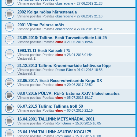
Viimane postitus Postitas
okasrebane
«
27.06.2019 21:28
2002 Kolga mõisa härrastemaja
Viimane postitus Postitas
okasrebane
«
27.06.2019 21:16
2001 Viitna Palmse mõis
Viimane postitus Postitas
okasrebane
«
27.06.2019 07:54
23.05.2018: Tallinn. Eesti Turvaettevõtete Liit 25
Viimane postitus Postitas
elmo
«
21.05.2018 19:54
1993.11.11 Eesti Kaitseliit 75
Viimane postitus Postitas
elmo
«
23.01.2018 01:54
Vastuseid:
2
31.12.2013 Tallinn: Kroonimarkide kehtivuse lõpp
Viimane postitus Postitas
Peeter Pärn
«
01.01.2018 18:55
Vastuseid:
2
22.06.2017: Eesti Reservohvitseride Kogu XX
Viimane postitus Postitas
elmo
«
20.06.2017 22:52
08.07.2016 PÕLVA: REFS Estonia XXIV filateelianäitus
Viimane postitus Postitas
elmo
«
05.07.2016 19:17
06.07.2015 Tallinn: Tallinna troll 50
Viimane postitus Postitas
elmo
«
03.07.2015 22:16
16.04.2001 TALLINN: METSANÄDAL 2001
Viimane postitus Postitas
RomGams
«
15.06.2015 10:05
23.04.1994 TALLINN: ASUTAV KOGU 75
Viimane postitus Postitas
RomGams
«
15.06.2015 10:00