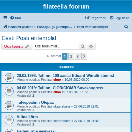
filateelia foorum
KKK
Registreeru
Logi sisse
O
Foorumi pealeht
Postiajalugu ja templijäljendite kogumine
Eesti Posti eritemplid
t
Eesti Posti eritemplid
s
Otsi
Täiendatud otsing
Uus teema
i
1
2
3
Järgmine
143 teemat
Teemasid
20.03.1998: Tallinn. 100 aastat Eduard Wiiralti sünnist
Viimane postitus Postitas
elmo
«
10.05.2020 00:00
04.08.2019: Tallinn. CIOR/CIOMR Suvekongress
Viimane postitus Postitas
elmo
«
07.08.2019 21:25
Vastuseid:
2
Talvepealinn Otepää
Viimane postitus Postitas
okasrebane
«
27.06.2019 22:01
Vastuseid:
3
Viitna kõrts
Viimane postitus Postitas
okasrebane
«
27.06.2019 21:42
Vastuseid:
2
Hellenurme vesiveski