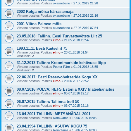
Viimane postitus Postitas
okasrebane
«
27.06.2019 21:28
2002 Kolga mõisa härrastemaja
Viimane postitus Postitas
okasrebane
«
27.06.2019 21:16
2001 Viitna Palmse mõis
Viimane postitus Postitas
okasrebane
«
27.06.2019 07:54
23.05.2018: Tallinn. Eesti Turvaettevõtete Liit 25
Viimane postitus Postitas
elmo
«
21.05.2018 19:54
1993.11.11 Eesti Kaitseliit 75
Viimane postitus Postitas
elmo
«
23.01.2018 01:54
Vastuseid:
2
31.12.2013 Tallinn: Kroonimarkide kehtivuse lõpp
Viimane postitus Postitas
Peeter Pärn
«
01.01.2018 18:55
Vastuseid:
2
22.06.2017: Eesti Reservohvitseride Kogu XX
Viimane postitus Postitas
elmo
«
20.06.2017 22:52
08.07.2016 PÕLVA: REFS Estonia XXIV filateelianäitus
Viimane postitus Postitas
elmo
«
05.07.2016 19:17
06.07.2015 Tallinn: Tallinna troll 50
Viimane postitus Postitas
elmo
«
03.07.2015 22:16
16.04.2001 TALLINN: METSANÄDAL 2001
Viimane postitus Postitas
RomGams
«
15.06.2015 10:05
23.04.1994 TALLINN: ASUTAV KOGU 75
Viimane postitus Postitas
RomGams
«
15.06.2015 10:00