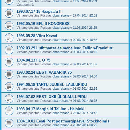
Viimane postitus Postitas
okasrebane
«
11.05.2014 00:39
Vastuseid:
1
1993.07.17-18 Haapsalu III
Viimane postitus Postitas
okasrebane
«
27.04.2014 22:32
1992.05.16 EFL II KONGRESS
Viimane postitus Postitas
okasrebane
«
11.03.2014 23:28
1993.05.28 Võru Kevad
Viimane postitus Postitas
okasrebane
«
09.03.2014 10:36
1992.03.29 Lufhthansa esimene lend Tallinn-Frankfurt
Viimane postitus Postitas
okasrebane
«
09.03.2014 10:15
1994.04.13 I L O 75
Viimane postitus Postitas
okasrebane
«
07.03.2014 21:52
1993.02.24 EESTI VABARIIK 75
Viimane postitus Postitas
okasrebane
«
02.03.2014 14:34
1994.06.18 TARTU JUUBELILAULUPIDU
Viimane postitus Postitas
okasrebane
«
01.03.2014 22:35
1994.07.02 EESTI XXII ÜLDLAULUPIDU
Viimane postitus Postitas
okasrebane
«
01.03.2014 20:15
1993.04.17 Margisild Tallinn - Helsinki
Viimane postitus Postitas
okasrebane
«
26.02.2014 23:43
1994.10.01 Eesti Post postmargipäeval Stockholmis
Viimane postitus Postitas
okasrebane
«
26.02.2014 00:22