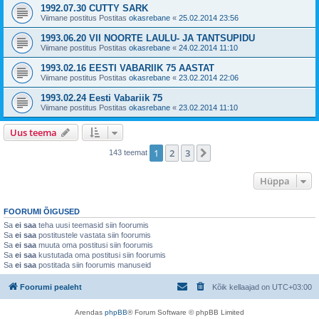
1992.07.30 CUTTY SARK
Viimane postitus Postitas
okasrebane
«
25.02.2014 23:56
1993.06.20 VII NOORTE LAULU- JA TANTSUPIDU
Viimane postitus Postitas
okasrebane
«
24.02.2014 11:10
1993.02.16 EESTI VABARIIK 75 AASTAT
Viimane postitus Postitas
okasrebane
«
23.02.2014 22:06
1993.02.24 Eesti Vabariik 75
Viimane postitus Postitas
okasrebane
«
23.02.2014 11:10
Uus teema
1
2
3
Järgmine
143 teemat
Hüppa
FOORUMI ÕIGUSED
Sa
ei saa
teha uusi teemasid siin foorumis
Sa
ei saa
postitustele vastata siin foorumis
Sa
ei saa
muuta oma postitusi siin foorumis
Sa
ei saa
kustutada oma postitusi siin foorumis
Sa
ei saa
postitada siin foorumis manuseid
Foorumi pealeht
Kõik kellaajad on
UTC+03:00
Arendas
phpBB
® Forum Software © phpBB Limited