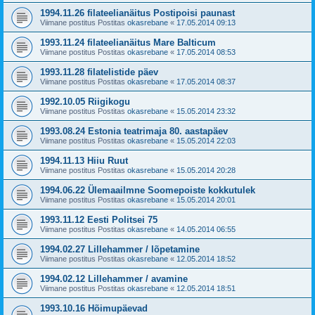
1994.11.26 filateelianäitus Postipoisi paunast
Viimane postitus Postitas
okasrebane
«
17.05.2014 09:13
1993.11.24 filateelianäitus Mare Balticum
Viimane postitus Postitas
okasrebane
«
17.05.2014 08:53
1993.11.28 filatelistide päev
Viimane postitus Postitas
okasrebane
«
17.05.2014 08:37
1992.10.05 Riigikogu
Viimane postitus Postitas
okasrebane
«
15.05.2014 23:32
1993.08.24 Estonia teatrimaja 80. aastapäev
Viimane postitus Postitas
okasrebane
«
15.05.2014 22:03
1994.11.13 Hiiu Ruut
Viimane postitus Postitas
okasrebane
«
15.05.2014 20:28
1994.06.22 Ülemaailmne Soomepoiste kokkutulek
Viimane postitus Postitas
okasrebane
«
15.05.2014 20:01
1993.11.12 Eesti Politsei 75
Viimane postitus Postitas
okasrebane
«
14.05.2014 06:55
1994.02.27 Lillehammer / lõpetamine
Viimane postitus Postitas
okasrebane
«
12.05.2014 18:52
1994.02.12 Lillehammer / avamine
Viimane postitus Postitas
okasrebane
«
12.05.2014 18:51
1993.10.16 Hõimupäevad