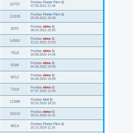
Postitas
Peeter Pärn
10757
07.05.2021 21:40
Postitas
Peeter Pärn
11028
05.05.2021 20:59
Postitas
elmo
8201
08.04.2021 22:55
Postitas
elmo
14562
21.01.2021 22:03
Postitas
elmo
7618
18.08.2020 14:26
Postitas
elmo
9186
04.08.2020 19:59
Postitas
elmo
8512
04.08.2020 19:58
Postitas
elmo
7319
07.07.2020 12:59
Postitas
Mell
11089
02.03.2020 18:23
Postitas
elmo
10210
29.01.2020 01:31
Postitas
Peeter Pärn
8814
25.12.2019 11:25