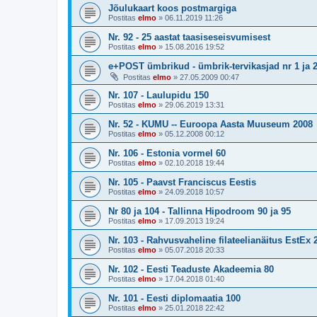
Jõulukaart koos postmargiga
Postitas
elmo
»
06.11.2019 11:26
Nr. 92 - 25 aastat taasiseseisvumisest
Postitas
elmo
»
15.08.2016 19:52
e+POST ümbrikud - ümbrik-tervikasjad nr 1 ja 
Postitas
elmo
»
27.05.2009 00:47
Nr. 107 - Laulupidu 150
Postitas
elmo
»
29.06.2019 13:31
Nr. 52 - KUMU -- Euroopa Aasta Muuseum 2008
Postitas
elmo
»
05.12.2008 00:12
Nr. 106 - Estonia vormel 60
Postitas
elmo
»
02.10.2018 19:44
Nr. 105 - Paavst Franciscus Eestis
Postitas
elmo
»
24.09.2018 10:57
Nr 80 ja 104 - Tallinna Hipodroom 90 ja 95
Postitas
elmo
»
17.09.2013 19:24
Nr. 103 - Rahvusvaheline filateelianäitus EstEx 
Postitas
elmo
»
05.07.2018 20:33
Nr. 102 - Eesti Teaduste Akadeemia 80
Postitas
elmo
»
17.04.2018 01:40
Nr. 101 - Eesti diplomaatia 100
Postitas
elmo
»
25.01.2018 22:42