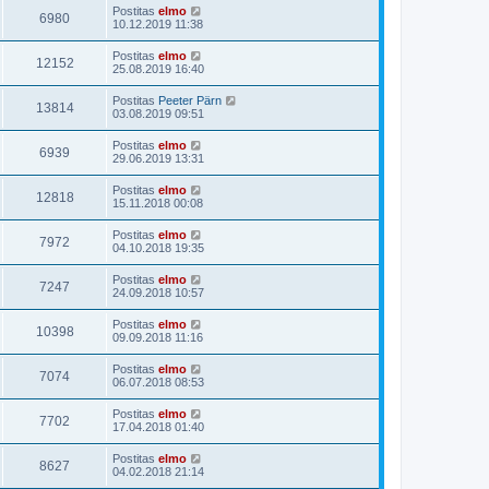
Postitas
elmo
6980
10.12.2019 11:38
Postitas
elmo
12152
25.08.2019 16:40
Postitas
Peeter Pärn
13814
03.08.2019 09:51
Postitas
elmo
6939
29.06.2019 13:31
Postitas
elmo
12818
15.11.2018 00:08
Postitas
elmo
7972
04.10.2018 19:35
Postitas
elmo
7247
24.09.2018 10:57
Postitas
elmo
10398
09.09.2018 11:16
Postitas
elmo
7074
06.07.2018 08:53
Postitas
elmo
7702
17.04.2018 01:40
Postitas
elmo
8627
04.02.2018 21:14