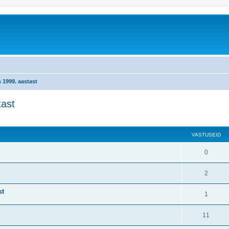
s 1999. aastast
tast
atud otsing
VASTUSEID
0
2
st
1
11