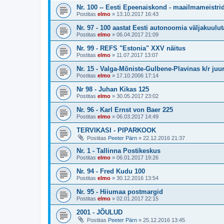
Nr. 100 -- Eesti Epeenaiskond - maailmameistri
Postitas
elmo
»
13.10.2017 16:43
Nr. 97 - 100 aastat Eesti autonoomia väljakuulu
Postitas
elmo
»
06.04.2017 21:09
Nr. 99 - REFS "Estonia" XXV näitus
Postitas
elmo
»
11.07.2017 13:07
Nr. 15 - Valga-Mõniste-Gulbene-Plavinas k/r ju
Postitas
elmo
»
17.10.2006 17:14
Nr 98 - Juhan Kikas 125
Postitas
elmo
»
30.05.2017 23:02
Nr. 96 - Karl Ernst von Baer 225
Postitas
elmo
»
06.03.2017 14:49
TERVIKASI - PIPARKOOK
Postitas
Peeter Pärn
»
22.12.2016 21:37
Nr. 1 - Tallinna Postikeskus
Postitas
elmo
»
06.01.2017 19:26
Nr. 94 - Fred Kudu 100
Postitas
elmo
»
30.12.2016 13:54
Nr. 95 - Hiiumaa postmargid
Postitas
elmo
»
02.01.2017 22:15
2001 - JÕULUD
Postitas
Peeter Pärn
»
25.12.2016 13:45