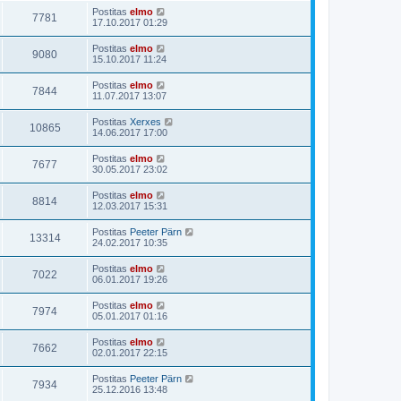
Postitas
elmo
7781
17.10.2017 01:29
Postitas
elmo
9080
15.10.2017 11:24
Postitas
elmo
7844
11.07.2017 13:07
Postitas
Xerxes
10865
14.06.2017 17:00
Postitas
elmo
7677
30.05.2017 23:02
Postitas
elmo
8814
12.03.2017 15:31
Postitas
Peeter Pärn
13314
24.02.2017 10:35
Postitas
elmo
7022
06.01.2017 19:26
Postitas
elmo
7974
05.01.2017 01:16
Postitas
elmo
7662
02.01.2017 22:15
Postitas
Peeter Pärn
7934
25.12.2016 13:48