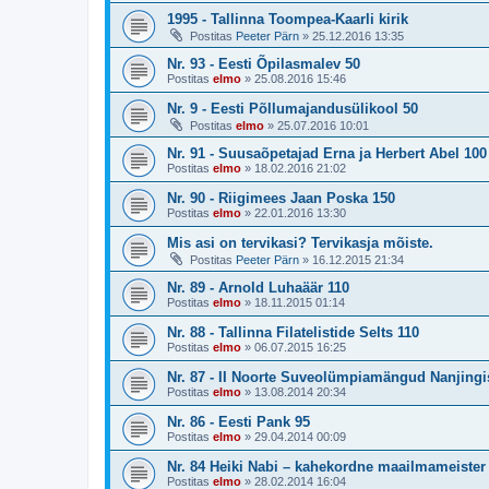
1995 - Tallinna Toompea-Kaarli kirik
Postitas
Peeter Pärn
»
25.12.2016 13:35
Nr. 93 - Eesti Õpilasmalev 50
Postitas
elmo
»
25.08.2016 15:46
Nr. 9 - Eesti Põllumajandusülikool 50
Postitas
elmo
»
25.07.2016 10:01
Nr. 91 - Suusaõpetajad Erna ja Herbert Abel 100
Postitas
elmo
»
18.02.2016 21:02
Nr. 90 - Riigimees Jaan Poska 150
Postitas
elmo
»
22.01.2016 13:30
Mis asi on tervikasi? Tervikasja mõiste.
Postitas
Peeter Pärn
»
16.12.2015 21:34
Nr. 89 - Arnold Luhaäär 110
Postitas
elmo
»
18.11.2015 01:14
Nr. 88 - Tallinna Filatelistide Selts 110
Postitas
elmo
»
06.07.2015 16:25
Nr. 87 - II Noorte Suveolümpiamängud Nanjingi
Postitas
elmo
»
13.08.2014 20:34
Nr. 86 - Eesti Pank 95
Postitas
elmo
»
29.04.2014 00:09
Nr. 84 Heiki Nabi – kahekordne maailmameister
Postitas
elmo
»
28.02.2014 16:04