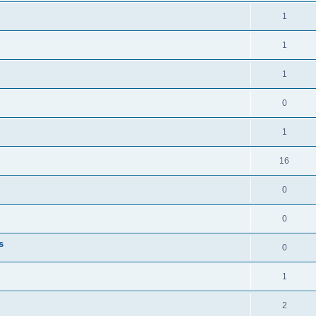
1
1
1
0
1
16
0
0
s
0
1
2