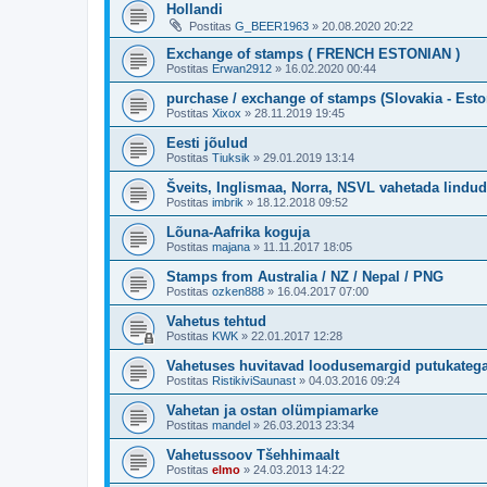
Hollandi
Postitas
G_BEER1963
»
20.08.2020 20:22
Exchange of stamps ( FRENCH ESTONIAN )
Postitas
Erwan2912
»
16.02.2020 00:44
purchase / exchange of stamps (Slovakia - Esto
Postitas
Xixox
»
28.11.2019 19:45
Eesti jõulud
Postitas
Tiuksik
»
29.01.2019 13:14
Šveits, Inglismaa, Norra, NSVL vahetada lindu
Postitas
imbrik
»
18.12.2018 09:52
Lõuna-Aafrika koguja
Postitas
majana
»
11.11.2017 18:05
Stamps from Australia / NZ / Nepal / PNG
Postitas
ozken888
»
16.04.2017 07:00
Vahetus tehtud
Postitas
KWK
»
22.01.2017 12:28
Vahetuses huvitavad loodusemargid putukateg
Postitas
RistikiviSaunast
»
04.03.2016 09:24
Vahetan ja ostan olümpiamarke
Postitas
mandel
»
26.03.2013 23:34
Vahetussoov Tšehhimaalt
Postitas
elmo
»
24.03.2013 14:22