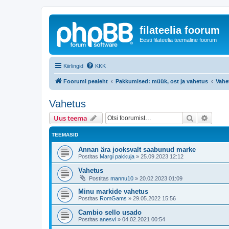
filateelia foorum
Eesti filateelia teemaline foorum
Kiirlingid
KKK
Foorumi pealeht
Pakkumised: müük, ost ja vahetus
Vahe
Vahetus
Otsi
Täiend
Uus teema
TEEMASID
Annan ära jooksvalt saabunud marke
Postitas
Margi pakkuja
»
25.09.2023 12:12
Vahetus
Postitas
mannu10
»
20.02.2023 01:09
Minu markide vahetus
Postitas
RomGams
»
29.05.2022 15:56
Cambio sello usado
Postitas
anesvi
»
04.02.2021 00:54