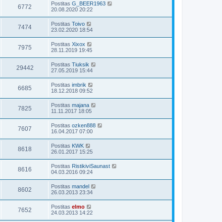
Postitas
G_BEER1963
6772
20.08.2020 20:22
Postitas
Toivo
7474
23.02.2020 18:54
Postitas
Xixox
7975
28.11.2019 19:45
Postitas
Tiuksik
29442
27.05.2019 15:44
Postitas
imbrik
6685
18.12.2018 09:52
Postitas
majana
7825
11.11.2017 18:05
Postitas
ozken888
7607
16.04.2017 07:00
Postitas
KWK
8618
26.01.2017 15:25
Postitas
RistikiviSaunast
8616
04.03.2016 09:24
Postitas
mandel
8602
26.03.2013 23:34
Postitas
elmo
7652
24.03.2013 14:22