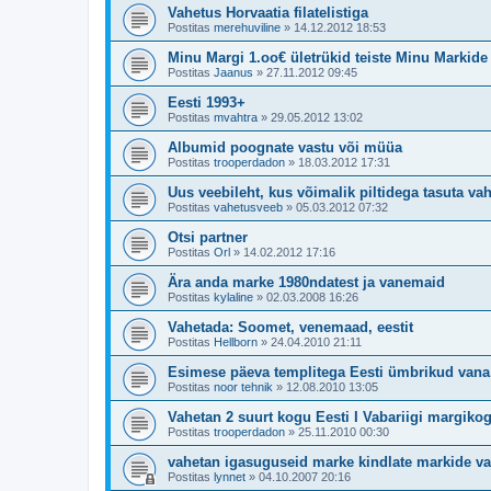
Vahetus Horvaatia filatelistiga
Postitas
merehuviline
»
14.12.2012 18:53
Minu Margi 1.oo€ ületrükid teiste Minu Markide
Postitas
Jaanus
»
27.11.2012 09:45
Eesti 1993+
Postitas
mvahtra
»
29.05.2012 13:02
Albumid poognate vastu või müüa
Postitas
trooperdadon
»
18.03.2012 17:31
Uus veebileht, kus võimalik piltidega tasuta vah
Postitas
vahetusveeb
»
05.03.2012 07:32
Otsi partner
Postitas
Orl
»
14.02.2012 17:16
Ära anda marke 1980ndatest ja vanemaid
Postitas
kylaline
»
02.03.2008 16:26
Vahetada: Soomet, venemaad, eestit
Postitas
Hellborn
»
24.04.2010 21:11
Esimese päeva templitega Eesti ümbrikud vana 
Postitas
noor tehnik
»
12.08.2010 13:05
Vahetan 2 suurt kogu Eesti I Vabariigi margiko
Postitas
trooperdadon
»
25.11.2010 00:30
vahetan igasuguseid marke kindlate markide va
Postitas
lynnet
»
04.10.2007 20:16