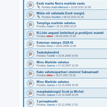
Eesti marke Norra markide vastu
Postitas
Kadri Allekand
»
10.05.2010 16:39
Müüa või vahetada Eesti margid.
Postitas
Huviline
»
08.03.2010 22:26
Templiga markide vahetus
Postitas
mabel
»
26.10.2009 16:24
N.Liidu aegsed ümbrikud ja postiljoni mantel
Postitas
elmo
»
08.08.2009 23:28
Estonian stamps 1918-41
Postitas
Xixox
»
18.01.2008 12:48
Taskukalendrid
Postitas
Tusklik
»
18.06.2008 15:56
Minu Markide vahetus
Postitas
Jaanus
»
17.10.2007 12:26
Kaks vahetuspartneri otsimist Saksamaalt
Postitas
elmo
»
18.07.2007 20:25
Minu Markide vahetus
Postitas
Jaanus
»
12.10.2006 10:39
margikataloogid Scott ja Michel
Postitas
Jaanus
»
12.10.2006 10:29
3 privaatmarki
Postitas
Jaanus
»
22.12.2006 17:51