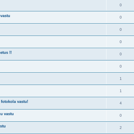
0
 vastu
0
0
0
etus !!
0
0
1
1
fotokola vastu!
4
gu vastu
0
stu
2