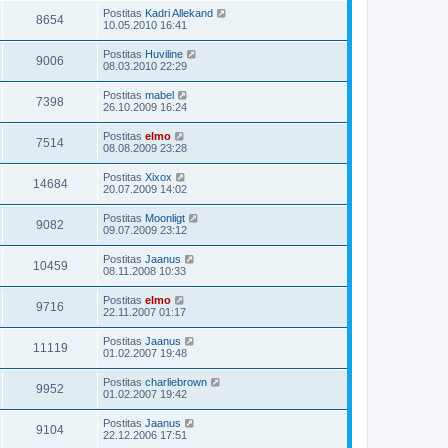
Postitas
Kadri Allekand
8654
10.05.2010 16:41
Postitas
Huviline
9006
08.03.2010 22:29
Postitas
mabel
7398
26.10.2009 16:24
Postitas
elmo
7514
08.08.2009 23:28
Postitas
Xixox
14684
20.07.2009 14:02
Postitas
Moonligt
9082
09.07.2009 23:12
Postitas
Jaanus
10459
08.11.2008 10:33
Postitas
elmo
9716
22.11.2007 01:17
Postitas
Jaanus
11119
01.02.2007 19:48
Postitas
charliebrown
9952
01.02.2007 19:42
Postitas
Jaanus
9104
22.12.2006 17:51