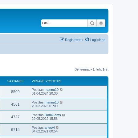
Otsi
Täiendatud otsing
Registreeru
Logi sisse
39 teemat •
1
. leht
1
-st
VAATAMISI
VIIMANE POSTITUS
Postitas
mannu10
8509
01.04.2024 20:30
Postitas
mannu10
4561
20.02.2023 01:09
Postitas
RomGams
4737
29.05.2022 15:56
Postitas
anesvi
6715
04.02.2021 00:54