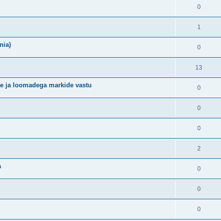
0
1
nia)
0
13
de ja loomadega markide vastu
0
0
0
2
a
0
0
0