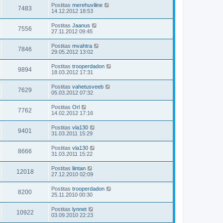
Postitas
merehuviline
7483
14.12.2012 18:53
Postitas
Jaanus
7556
27.11.2012 09:45
Postitas
mvahtra
7846
29.05.2012 13:02
Postitas
trooperdadon
9894
18.03.2012 17:31
Postitas
vahetusveeb
7629
05.03.2012 07:32
Postitas
Orl
7762
14.02.2012 17:16
Postitas
vla130
9401
31.03.2011 15:29
Postitas
vla130
8666
31.03.2011 15:22
Postitas
liintan
12018
27.12.2010 02:09
Postitas
trooperdadon
8200
25.11.2010 00:30
Postitas
lynnet
10922
03.09.2010 22:23