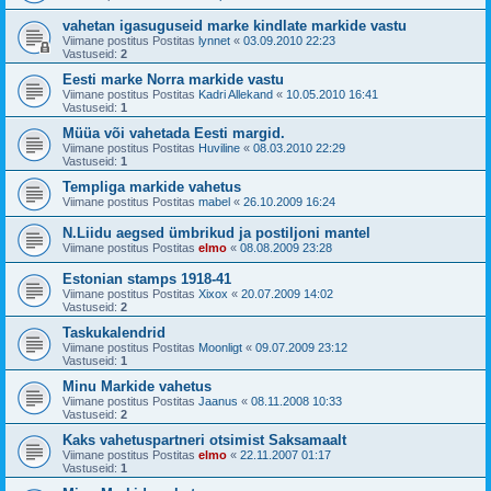
vahetan igasuguseid marke kindlate markide vastu
Viimane postitus Postitas
lynnet
«
03.09.2010 22:23
Vastuseid:
2
Eesti marke Norra markide vastu
Viimane postitus Postitas
Kadri Allekand
«
10.05.2010 16:41
Vastuseid:
1
Müüa või vahetada Eesti margid.
Viimane postitus Postitas
Huviline
«
08.03.2010 22:29
Vastuseid:
1
Templiga markide vahetus
Viimane postitus Postitas
mabel
«
26.10.2009 16:24
N.Liidu aegsed ümbrikud ja postiljoni mantel
Viimane postitus Postitas
elmo
«
08.08.2009 23:28
Estonian stamps 1918-41
Viimane postitus Postitas
Xixox
«
20.07.2009 14:02
Vastuseid:
2
Taskukalendrid
Viimane postitus Postitas
Moonligt
«
09.07.2009 23:12
Vastuseid:
1
Minu Markide vahetus
Viimane postitus Postitas
Jaanus
«
08.11.2008 10:33
Vastuseid:
2
Kaks vahetuspartneri otsimist Saksamaalt
Viimane postitus Postitas
elmo
«
22.11.2007 01:17
Vastuseid:
1