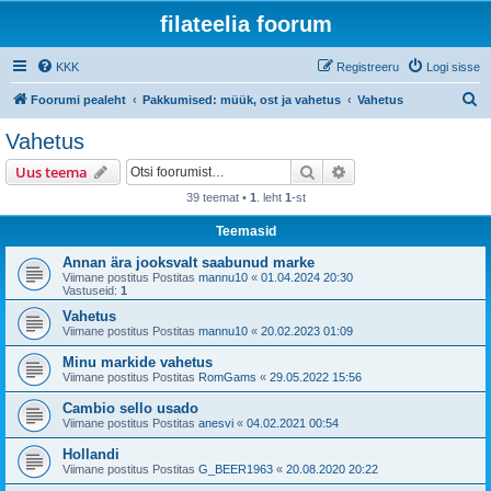
filateelia foorum
KKK
Registreeru
Logi sisse
O
Foorumi pealeht
Pakkumised: müük, ost ja vahetus
Vahetus
t
Vahetus
s
Otsi
Täiendatud otsing
Uus teema
i
39 teemat •
1
. leht
1
-st
Teemasid
Annan ära jooksvalt saabunud marke
Viimane postitus Postitas
mannu10
«
01.04.2024 20:30
Vastuseid:
1
Vahetus
Viimane postitus Postitas
mannu10
«
20.02.2023 01:09
Minu markide vahetus
Viimane postitus Postitas
RomGams
«
29.05.2022 15:56
Cambio sello usado
Viimane postitus Postitas
anesvi
«
04.02.2021 00:54
Hollandi
Viimane postitus Postitas
G_BEER1963
«
20.08.2020 20:22