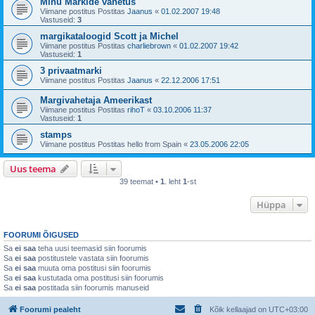
Minu Markide vahetus
Viimane postitus Postitas
Jaanus
«
01.02.2007 19:48
Vastuseid:
3
margikataloogid Scott ja Michel
Viimane postitus Postitas
charliebrown
«
01.02.2007 19:42
Vastuseid:
1
3 privaatmarki
Viimane postitus Postitas
Jaanus
«
22.12.2006 17:51
Margivahetaja Ameerikast
Viimane postitus Postitas
rihoT
«
03.10.2006 11:37
Vastuseid:
1
stamps
Viimane postitus Postitas
hello from Spain
«
23.05.2006 22:05
Uus teema
39 teemat •
1
. leht
1
-st
Hüppa
FOORUMI ÕIGUSED
Sa
ei saa
teha uusi teemasid siin foorumis
Sa
ei saa
postitustele vastata siin foorumis
Sa
ei saa
muuta oma postitusi siin foorumis
Sa
ei saa
kustutada oma postitusi siin foorumis
Sa
ei saa
postitada siin foorumis manuseid
Foorumi pealeht
Kõik kellaajad on
UTC+03:00