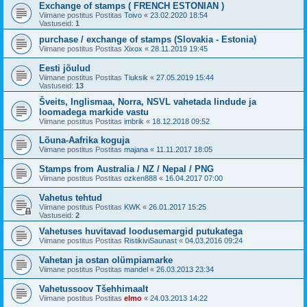
Exchange of stamps ( FRENCH ESTONIAN )
Viimane postitus Postitas
Toivo
«
23.02.2020 18:54
Vastuseid:
1
purchase / exchange of stamps (Slovakia - Estonia)
Viimane postitus Postitas
Xixox
«
28.11.2019 19:45
Eesti jõulud
Viimane postitus Postitas
Tiuksik
«
27.05.2019 15:44
Vastuseid:
13
Šveits, Inglismaa, Norra, NSVL vahetada lindude ja
loomadega markide vastu
Viimane postitus Postitas
imbrik
«
18.12.2018 09:52
Lõuna-Aafrika koguja
Viimane postitus Postitas
majana
«
11.11.2017 18:05
Stamps from Australia / NZ / Nepal / PNG
Viimane postitus Postitas
ozken888
«
16.04.2017 07:00
Vahetus tehtud
Viimane postitus Postitas
KWK
«
26.01.2017 15:25
Vastuseid:
2
Vahetuses huvitavad loodusemargid putukatega
Viimane postitus Postitas
RistikiviSaunast
«
04.03.2016 09:24
Vahetan ja ostan olümpiamarke
Viimane postitus Postitas
mandel
«
26.03.2013 23:34
Vahetussoov Tšehhimaalt
Viimane postitus Postitas
elmo
«
24.03.2013 14:22