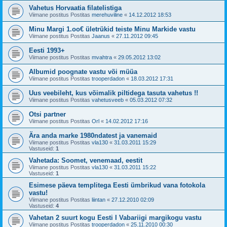
Vahetus Horvaatia filatelistiga
Viimane postitus Postitas
merehuviline
«
14.12.2012 18:53
Minu Margi 1.oo€ ületrükid teiste Minu Markide vastu
Viimane postitus Postitas
Jaanus
«
27.11.2012 09:45
Eesti 1993+
Viimane postitus Postitas
mvahtra
«
29.05.2012 13:02
Albumid poognate vastu või müüa
Viimane postitus Postitas
trooperdadon
«
18.03.2012 17:31
Uus veebileht, kus võimalik piltidega tasuta vahetus !!
Viimane postitus Postitas
vahetusveeb
«
05.03.2012 07:32
Otsi partner
Viimane postitus Postitas
Orl
«
14.02.2012 17:16
Ära anda marke 1980ndatest ja vanemaid
Viimane postitus Postitas
vla130
«
31.03.2011 15:29
Vastuseid:
1
Vahetada: Soomet, venemaad, eestit
Viimane postitus Postitas
vla130
«
31.03.2011 15:22
Vastuseid:
1
Esimese päeva templitega Eesti ümbrikud vana fotokola
vastu!
Viimane postitus Postitas
liintan
«
27.12.2010 02:09
Vastuseid:
4
Vahetan 2 suurt kogu Eesti I Vabariigi margikogu vastu
Viimane postitus Postitas
trooperdadon
«
25.11.2010 00:30