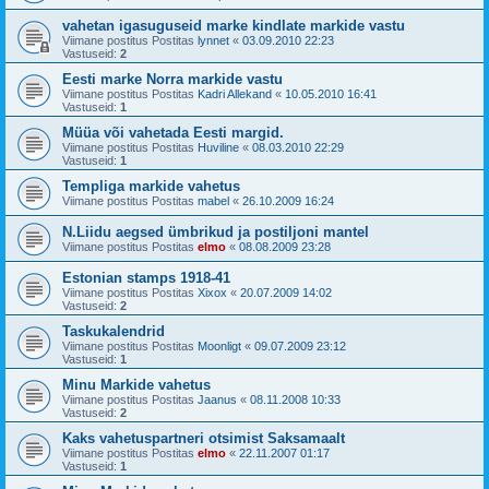
vahetan igasuguseid marke kindlate markide vastu
Viimane postitus Postitas
lynnet
«
03.09.2010 22:23
Vastuseid:
2
Eesti marke Norra markide vastu
Viimane postitus Postitas
Kadri Allekand
«
10.05.2010 16:41
Vastuseid:
1
Müüa või vahetada Eesti margid.
Viimane postitus Postitas
Huviline
«
08.03.2010 22:29
Vastuseid:
1
Templiga markide vahetus
Viimane postitus Postitas
mabel
«
26.10.2009 16:24
N.Liidu aegsed ümbrikud ja postiljoni mantel
Viimane postitus Postitas
elmo
«
08.08.2009 23:28
Estonian stamps 1918-41
Viimane postitus Postitas
Xixox
«
20.07.2009 14:02
Vastuseid:
2
Taskukalendrid
Viimane postitus Postitas
Moonligt
«
09.07.2009 23:12
Vastuseid:
1
Minu Markide vahetus
Viimane postitus Postitas
Jaanus
«
08.11.2008 10:33
Vastuseid:
2
Kaks vahetuspartneri otsimist Saksamaalt
Viimane postitus Postitas
elmo
«
22.11.2007 01:17
Vastuseid:
1