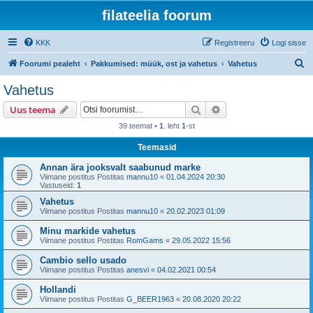
filateelia foorum
KKK
Registreeru
Logi sisse
O
Foorumi pealeht
Pakkumised: müük, ost ja vahetus
Vahetus
t
Vahetus
s
Otsi
Täiendatud otsing
Uus teema
i
39 teemat •
1
. leht
1
-st
Teemasid
Annan ära jooksvalt saabunud marke
Viimane postitus Postitas
mannu10
«
01.04.2024 20:30
Vastuseid:
1
Vahetus
Viimane postitus Postitas
mannu10
«
20.02.2023 01:09
Minu markide vahetus
Viimane postitus Postitas
RomGams
«
29.05.2022 15:56
Cambio sello usado
Viimane postitus Postitas
anesvi
«
04.02.2021 00:54
Hollandi
Viimane postitus Postitas
G_BEER1963
«
20.08.2020 20:22