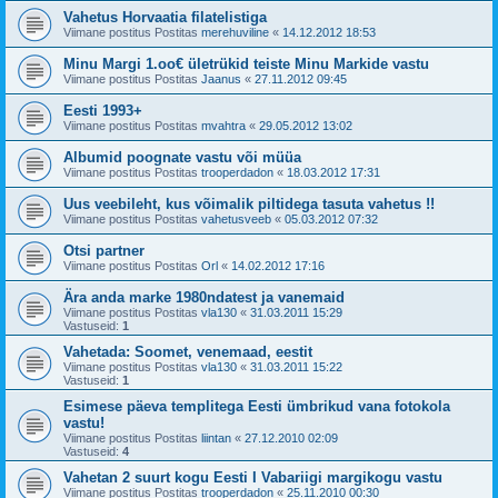
Vahetus Horvaatia filatelistiga
Viimane postitus Postitas
merehuviline
«
14.12.2012 18:53
Minu Margi 1.oo€ ületrükid teiste Minu Markide vastu
Viimane postitus Postitas
Jaanus
«
27.11.2012 09:45
Eesti 1993+
Viimane postitus Postitas
mvahtra
«
29.05.2012 13:02
Albumid poognate vastu või müüa
Viimane postitus Postitas
trooperdadon
«
18.03.2012 17:31
Uus veebileht, kus võimalik piltidega tasuta vahetus !!
Viimane postitus Postitas
vahetusveeb
«
05.03.2012 07:32
Otsi partner
Viimane postitus Postitas
Orl
«
14.02.2012 17:16
Ära anda marke 1980ndatest ja vanemaid
Viimane postitus Postitas
vla130
«
31.03.2011 15:29
Vastuseid:
1
Vahetada: Soomet, venemaad, eestit
Viimane postitus Postitas
vla130
«
31.03.2011 15:22
Vastuseid:
1
Esimese päeva templitega Eesti ümbrikud vana fotokola
vastu!
Viimane postitus Postitas
liintan
«
27.12.2010 02:09
Vastuseid:
4
Vahetan 2 suurt kogu Eesti I Vabariigi margikogu vastu
Viimane postitus Postitas
trooperdadon
«
25.11.2010 00:30