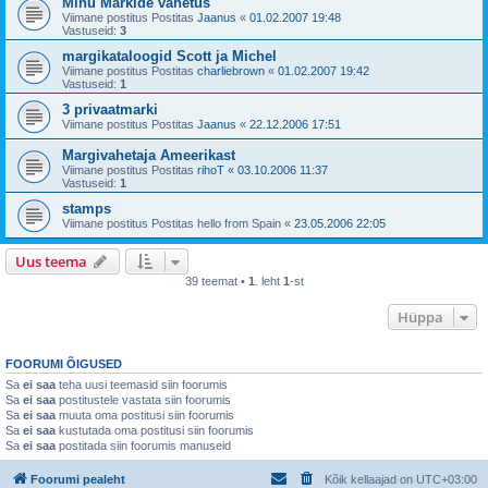
Minu Markide vahetus
Viimane postitus Postitas
Jaanus
«
01.02.2007 19:48
Vastuseid:
3
margikataloogid Scott ja Michel
Viimane postitus Postitas
charliebrown
«
01.02.2007 19:42
Vastuseid:
1
3 privaatmarki
Viimane postitus Postitas
Jaanus
«
22.12.2006 17:51
Margivahetaja Ameerikast
Viimane postitus Postitas
rihoT
«
03.10.2006 11:37
Vastuseid:
1
stamps
Viimane postitus Postitas
hello from Spain
«
23.05.2006 22:05
Uus teema
39 teemat •
1
. leht
1
-st
Hüppa
FOORUMI ÕIGUSED
Sa
ei saa
teha uusi teemasid siin foorumis
Sa
ei saa
postitustele vastata siin foorumis
Sa
ei saa
muuta oma postitusi siin foorumis
Sa
ei saa
kustutada oma postitusi siin foorumis
Sa
ei saa
postitada siin foorumis manuseid
Foorumi pealeht
Kõik kellaajad on
UTC+03:00