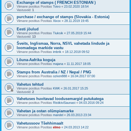
Exchange of stamps ( FRENCH ESTONIAN )
Viimane postitus Postitas
Toivo
«
23.02.2020 18:54
Vastuseid:
1
purchase / exchange of stamps (Slovakia - Estonia)
Viimane postitus Postitas
Xixox
«
28.11.2019 19:45
Eesti jõulud
Viimane postitus Postitas
Tiuksik
«
27.05.2019 15:44
Vastuseid:
13
Šveits, Inglismaa, Norra, NSVL vahetada lindude ja
loomadega markide vastu
Viimane postitus Postitas
imbrik
«
18.12.2018 09:52
Lõuna-Aafrika koguja
Viimane postitus Postitas
majana
«
11.11.2017 18:05
Stamps from Australia / NZ / Nepal / PNG
Viimane postitus Postitas
ozken888
«
16.04.2017 07:00
Vahetus tehtud
Viimane postitus Postitas
KWK
«
26.01.2017 15:25
Vastuseid:
2
Vahetuses huvitavad loodusemargid putukatega
Viimane postitus Postitas
RistikiviSaunast
«
04.03.2016 09:24
Vahetan ja ostan olümpiamarke
Viimane postitus Postitas
mandel
«
26.03.2013 23:34
Vahetussoov Tšehhimaalt
Viimane postitus Postitas
elmo
«
24.03.2013 14:22