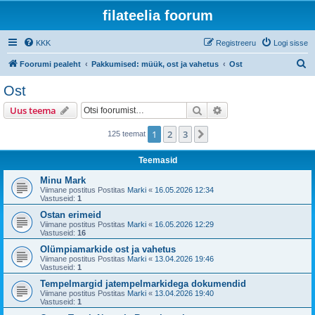
filateelia foorum
KKK
Registreeru
Logi sisse
O
Foorumi pealeht
Pakkumised: müük, ost ja vahetus
Ost
t
Ost
s
Otsi
Täiendatud otsing
Uus teema
i
1
2
3
Järgmine
125 teemat
Teemasid
Minu Mark
Viimane postitus Postitas
Marki
«
16.05.2026 12:34
Vastuseid:
1
Ostan erimeid
Viimane postitus Postitas
Marki
«
16.05.2026 12:29
Vastuseid:
16
Olümpiamarkide ost ja vahetus
Viimane postitus Postitas
Marki
«
13.04.2026 19:46
Vastuseid:
1
Tempelmargid jatempelmarkidega dokumendid
Viimane postitus Postitas
Marki
«
13.04.2026 19:40
Vastuseid:
1