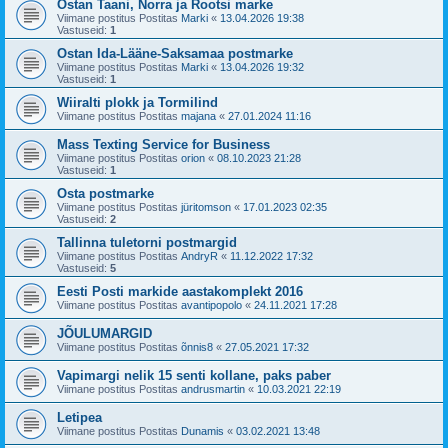
Ostan Taani, Norra ja Rootsi marke
Viimane postitus Postitas
Marki
«
13.04.2026 19:38
Vastuseid:
1
Ostan Ida-Lääne-Saksamaa postmarke
Viimane postitus Postitas
Marki
«
13.04.2026 19:32
Vastuseid:
1
Wiiralti plokk ja Tormilind
Viimane postitus Postitas
majana
«
27.01.2024 11:16
Mass Texting Service for Business
Viimane postitus Postitas
orion
«
08.10.2023 21:28
Vastuseid:
1
Osta postmarke
Viimane postitus Postitas
jüritomson
«
17.01.2023 02:35
Vastuseid:
2
Tallinna tuletorni postmargid
Viimane postitus Postitas
AndryR
«
11.12.2022 17:32
Vastuseid:
5
Eesti Posti markide aastakomplekt 2016
Viimane postitus Postitas
avantipopolo
«
24.11.2021 17:28
JÕULUMARGID
Viimane postitus Postitas
õnnis8
«
27.05.2021 17:32
Vapimargi nelik 15 senti kollane, paks paber
Viimane postitus Postitas
andrusmartin
«
10.03.2021 22:19
Letipea
Viimane postitus Postitas
Dunamis
«
03.02.2021 13:48