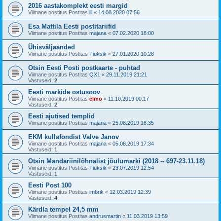
2016 aastakomplekt eesti margid
Viimane postitus Postitas
iii
«
14.08.2020 07:56
Esa Mattila Eesti postitariifid
Viimane postitus Postitas
majana
«
07.02.2020 18:00
Ühisväljaanded
Viimane postitus Postitas
Tiuksik
«
27.01.2020 10:28
Otsin Eesti Posti postkaarte - puhtad
Viimane postitus Postitas
QX1
«
29.11.2019 21:21
Vastuseid:
2
Eesti markide ostusoov
Viimane postitus Postitas
elmo
«
11.10.2019 00:17
Vastuseid:
2
Eesti ajutised templid
Viimane postitus Postitas
majana
«
25.08.2019 16:35
EKM kullafondist Valve Janov
Viimane postitus Postitas
majana
«
05.08.2019 17:34
Vastuseid:
1
Otsin Mandariinilõhnalist jõulumarki (2018 -- 697-23.11.18)
Viimane postitus Postitas
Tiuksik
«
23.07.2019 12:54
Vastuseid:
1
Eesti Post 100
Viimane postitus Postitas
imbrik
«
12.03.2019 12:39
Vastuseid:
4
Kärdla tempel 24,5 mm
Viimane postitus Postitas
andrusmartin
«
11.03.2019 13:59