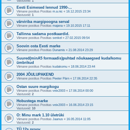
Vastuseid:
1
Eesti Esimesed lennud 1990-...
Viimane postitus Postitas
m.a.nic
«
16.12.2015 23:34
Vastuseid:
1
värviriba margipoogna serval
Viimane postitus Postitas
majana
«
19.10.2015 17:11
Tallinna sadama postkaardid.
Viimane postitus Postitas
senkel
«
27.02.2015 09:54
Soovin osta Eesti marke
Viimane postitus Postitas
Dunamis
«
21.08.2014 23:29
Suured(minA5 formaadis)puhtad nõukaaegsed kuda/komu
ümbrikud
Viimane postitus Postitas
kudakomu
«
18.06.2014 23:44
2004 JÕULUPAKEND
Viimane postitus Postitas
Peeter Pärn
«
17.06.2014 22:35
Ostan suure margikogu
Viimane postitus Postitas
veix2003
«
17.06.2014 00:00
Vastuseid:
2
Hobustega marke
Viimane postitus Postitas
veix2003
«
16.06.2014 23:15
Vastuseid:
10
O: Minu mark 1.10 ületrüki
Viimane postitus Postitas
Jaanus
«
16.05.2014 11:05
Vastuseid:
2
TÜ 12s proov