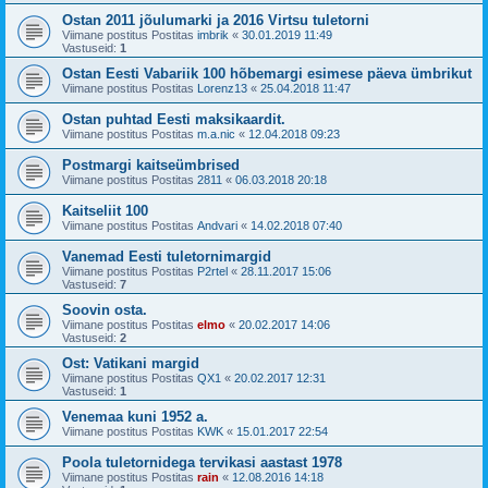
Ostan 2011 jõulumarki ja 2016 Virtsu tuletorni
Viimane postitus Postitas
imbrik
«
30.01.2019 11:49
Vastuseid:
1
Ostan Eesti Vabariik 100 hõbemargi esimese päeva ümbrikut
Viimane postitus Postitas
Lorenz13
«
25.04.2018 11:47
Ostan puhtad Eesti maksikaardit.
Viimane postitus Postitas
m.a.nic
«
12.04.2018 09:23
Postmargi kaitseümbrised
Viimane postitus Postitas
2811
«
06.03.2018 20:18
Kaitseliit 100
Viimane postitus Postitas
Andvari
«
14.02.2018 07:40
Vanemad Eesti tuletornimargid
Viimane postitus Postitas
P2rtel
«
28.11.2017 15:06
Vastuseid:
7
Soovin osta.
Viimane postitus Postitas
elmo
«
20.02.2017 14:06
Vastuseid:
2
Ost: Vatikani margid
Viimane postitus Postitas
QX1
«
20.02.2017 12:31
Vastuseid:
1
Venemaa kuni 1952 a.
Viimane postitus Postitas
KWK
«
15.01.2017 22:54
Poola tuletornidega tervikasi aastast 1978
Viimane postitus Postitas
rain
«
12.08.2016 14:18