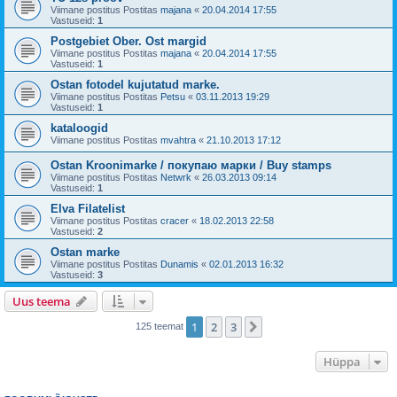
Viimane postitus Postitas
majana
«
20.04.2014 17:55
Vastuseid:
1
Postgebiet Ober. Ost margid
Viimane postitus Postitas
majana
«
20.04.2014 17:55
Vastuseid:
1
Ostan fotodel kujutatud marke.
Viimane postitus Postitas
Petsu
«
03.11.2013 19:29
Vastuseid:
1
kataloogid
Viimane postitus Postitas
mvahtra
«
21.10.2013 17:12
Ostan Kroonimarke / покупаю марки / Buy stamps
Viimane postitus Postitas
Netwrk
«
26.03.2013 09:14
Vastuseid:
1
Elva Filatelist
Viimane postitus Postitas
cracer
«
18.02.2013 22:58
Vastuseid:
2
Ostan marke
Viimane postitus Postitas
Dunamis
«
02.01.2013 16:32
Vastuseid:
3
Uus teema
1
2
3
Järgmine
125 teemat
Hüppa