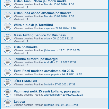
Ostan Taani, Norra ja Rootsi marke
Viimane postitus Postitas
Marki
«
13.04.2026 19:38
Vastuseid:
1
Ostan Ida-Lääne-Saksamaa postmarke
Viimane postitus Postitas
Marki
«
13.04.2026 19:32
Vastuseid:
1
Wiiralti plokk ja Tormilind
Viimane postitus Postitas
majana
«
27.01.2024 11:16
Mass Texting Service for Business
Viimane postitus Postitas
orion
«
08.10.2023 21:28
Vastuseid:
1
Osta postmarke
Viimane postitus Postitas
jüritomson
«
17.01.2023 02:35
Vastuseid:
2
Tallinna tuletorni postmargid
Viimane postitus Postitas
AndryR
«
11.12.2022 17:32
Vastuseid:
5
Eesti Posti markide aastakomplekt 2016
Viimane postitus Postitas
avantipopolo
«
24.11.2021 17:28
JÕULUMARGID
Viimane postitus Postitas
õnnis8
«
27.05.2021 17:32
Vapimargi nelik 15 senti kollane, paks paber
Viimane postitus Postitas
andrusmartin
«
10.03.2021 22:19
Letipea
Viimane postitus Postitas
Dunamis
«
03.02.2021 13:48