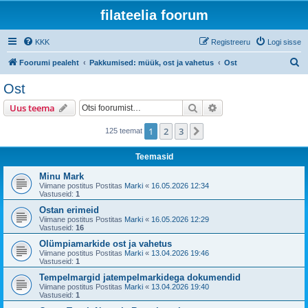
filateelia foorum
KKK
Registreeru
Logi sisse
O
Foorumi pealeht
Pakkumised: müük, ost ja vahetus
Ost
t
Ost
s
Otsi
Täiendatud otsing
Uus teema
i
1
2
3
Järgmine
125 teemat
Teemasid
Minu Mark
Viimane postitus Postitas
Marki
«
16.05.2026 12:34
Vastuseid:
1
Ostan erimeid
Viimane postitus Postitas
Marki
«
16.05.2026 12:29
Vastuseid:
16
Olümpiamarkide ost ja vahetus
Viimane postitus Postitas
Marki
«
13.04.2026 19:46
Vastuseid:
1
Tempelmargid jatempelmarkidega dokumendid
Viimane postitus Postitas
Marki
«
13.04.2026 19:40
Vastuseid:
1