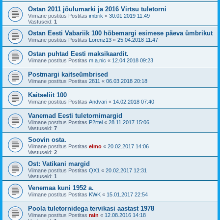
Ostan 2011 jõulumarki ja 2016 Virtsu tuletorni
Viimane postitus Postitas
imbrik
«
30.01.2019 11:49
Vastuseid:
1
Ostan Eesti Vabariik 100 hõbemargi esimese päeva ümbrikut
Viimane postitus Postitas
Lorenz13
«
25.04.2018 11:47
Ostan puhtad Eesti maksikaardit.
Viimane postitus Postitas
m.a.nic
«
12.04.2018 09:23
Postmargi kaitseümbrised
Viimane postitus Postitas
2811
«
06.03.2018 20:18
Kaitseliit 100
Viimane postitus Postitas
Andvari
«
14.02.2018 07:40
Vanemad Eesti tuletornimargid
Viimane postitus Postitas
P2rtel
«
28.11.2017 15:06
Vastuseid:
7
Soovin osta.
Viimane postitus Postitas
elmo
«
20.02.2017 14:06
Vastuseid:
2
Ost: Vatikani margid
Viimane postitus Postitas
QX1
«
20.02.2017 12:31
Vastuseid:
1
Venemaa kuni 1952 a.
Viimane postitus Postitas
KWK
«
15.01.2017 22:54
Poola tuletornidega tervikasi aastast 1978
Viimane postitus Postitas
rain
«
12.08.2016 14:18