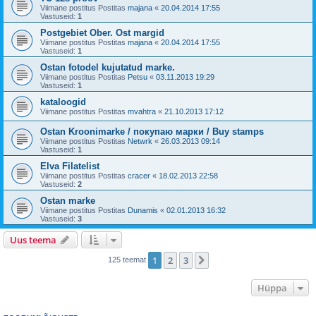
Viimane postitus Postitas
majana
«
20.04.2014 17:55
Vastuseid:
1
Postgebiet Ober. Ost margid
Viimane postitus Postitas
majana
«
20.04.2014 17:55
Vastuseid:
1
Ostan fotodel kujutatud marke.
Viimane postitus Postitas
Petsu
«
03.11.2013 19:29
Vastuseid:
1
kataloogid
Viimane postitus Postitas
mvahtra
«
21.10.2013 17:12
Ostan Kroonimarke / покупаю марки / Buy stamps
Viimane postitus Postitas
Netwrk
«
26.03.2013 09:14
Vastuseid:
1
Elva Filatelist
Viimane postitus Postitas
cracer
«
18.02.2013 22:58
Vastuseid:
2
Ostan marke
Viimane postitus Postitas
Dunamis
«
02.01.2013 16:32
Vastuseid:
3
Uus teema
1
2
3
Järgmine
125 teemat
Hüppa