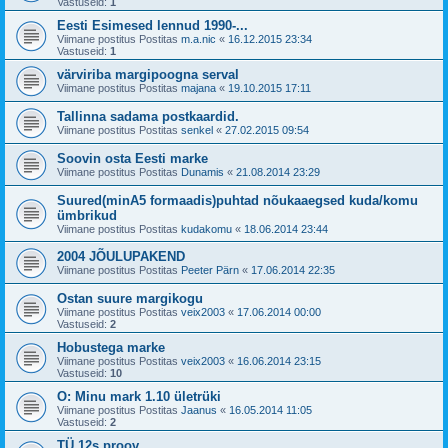
Vastuseid:
1
Eesti Esimesed lennud 1990-...
Viimane postitus Postitas
m.a.nic
«
16.12.2015 23:34
Vastuseid:
1
värviriba margipoogna serval
Viimane postitus Postitas
majana
«
19.10.2015 17:11
Tallinna sadama postkaardid.
Viimane postitus Postitas
senkel
«
27.02.2015 09:54
Soovin osta Eesti marke
Viimane postitus Postitas
Dunamis
«
21.08.2014 23:29
Suured(minA5 formaadis)puhtad nõukaaegsed kuda/komu
ümbrikud
Viimane postitus Postitas
kudakomu
«
18.06.2014 23:44
2004 JÕULUPAKEND
Viimane postitus Postitas
Peeter Pärn
«
17.06.2014 22:35
Ostan suure margikogu
Viimane postitus Postitas
veix2003
«
17.06.2014 00:00
Vastuseid:
2
Hobustega marke
Viimane postitus Postitas
veix2003
«
16.06.2014 23:15
Vastuseid:
10
O: Minu mark 1.10 ületrüki
Viimane postitus Postitas
Jaanus
«
16.05.2014 11:05
Vastuseid:
2
TÜ 12s proov