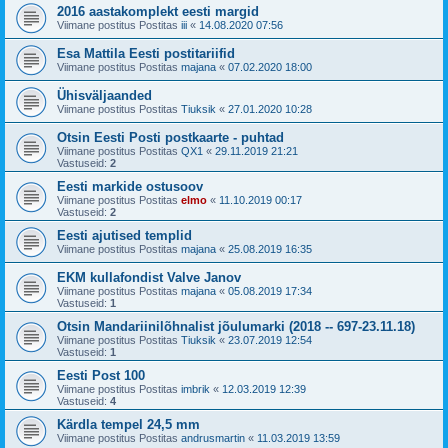
2016 aastakomplekt eesti margid
Viimane postitus Postitas
iii
«
14.08.2020 07:56
Esa Mattila Eesti postitariifid
Viimane postitus Postitas
majana
«
07.02.2020 18:00
Ühisväljaanded
Viimane postitus Postitas
Tiuksik
«
27.01.2020 10:28
Otsin Eesti Posti postkaarte - puhtad
Viimane postitus Postitas
QX1
«
29.11.2019 21:21
Vastuseid:
2
Eesti markide ostusoov
Viimane postitus Postitas
elmo
«
11.10.2019 00:17
Vastuseid:
2
Eesti ajutised templid
Viimane postitus Postitas
majana
«
25.08.2019 16:35
EKM kullafondist Valve Janov
Viimane postitus Postitas
majana
«
05.08.2019 17:34
Vastuseid:
1
Otsin Mandariinilõhnalist jõulumarki (2018 -- 697-23.11.18)
Viimane postitus Postitas
Tiuksik
«
23.07.2019 12:54
Vastuseid:
1
Eesti Post 100
Viimane postitus Postitas
imbrik
«
12.03.2019 12:39
Vastuseid:
4
Kärdla tempel 24,5 mm
Viimane postitus Postitas
andrusmartin
«
11.03.2019 13:59