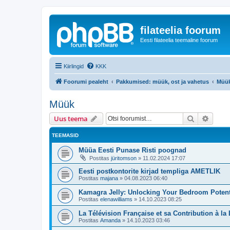
filateelia foorum
Eesti filateelia teemaline foorum
Kiirlingid
KKK
Foorumi pealeht
Pakkumised: müük, ost ja vahetus
Müü
Müük
Otsi
Täiend
Uus teema
TEEMASID
Müüa Eesti Punase Risti poognad
Postitas
jüritomson
»
11.02.2024 17:07
Eesti postkontorite kirjad templiga AMETLIK
Postitas
majana
»
04.08.2023 06:40
Kamagra Jelly: Unlocking Your Bedroom Potent
Postitas
elenawilliams
»
14.10.2023 08:25
La Télévision Française et sa Contribution à la
Postitas
Amanda
»
14.10.2023 03:46