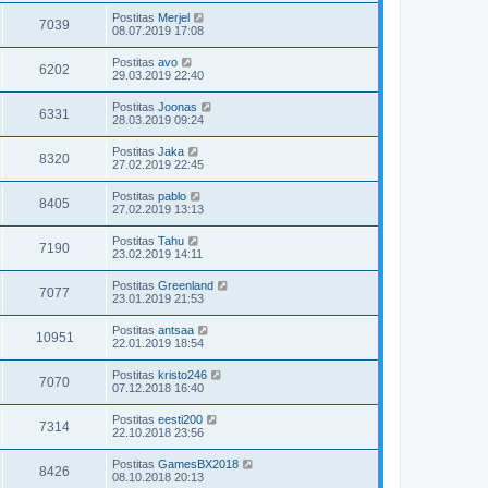
Postitas
Merjel
7039
08.07.2019 17:08
Postitas
avo
6202
29.03.2019 22:40
Postitas
Joonas
6331
28.03.2019 09:24
Postitas
Jaka
8320
27.02.2019 22:45
Postitas
pablo
8405
27.02.2019 13:13
Postitas
Tahu
7190
23.02.2019 14:11
Postitas
Greenland
7077
23.01.2019 21:53
Postitas
antsaa
10951
22.01.2019 18:54
Postitas
kristo246
7070
07.12.2018 16:40
Postitas
eesti200
7314
22.10.2018 23:56
Postitas
GamesBX2018
8426
08.10.2018 20:13