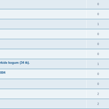
0
0
1
0
0
0
kide kogum (34 tk).
1
2004
0
0
2
2