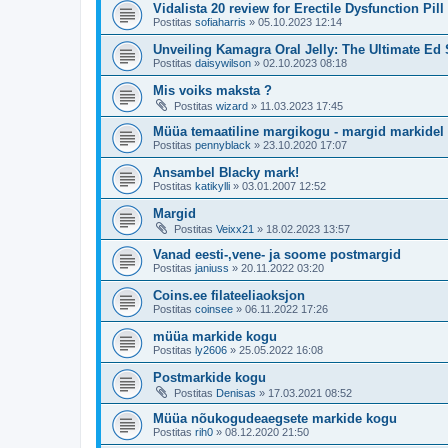
Vidalista 20 review for Erectile Dysfunction Pill
Postitas
sofiaharris
»
05.10.2023 12:14
Unveiling Kamagra Oral Jelly: The Ultimate Ed 
Postitas
daisywilson
»
02.10.2023 08:18
Mis voiks maksta ?
Postitas
wizard
»
11.03.2023 17:45
Müüa temaatiline margikogu - margid markidel
Postitas
pennyblack
»
23.10.2020 17:07
Ansambel Blacky mark!
Postitas
katikylli
»
03.01.2007 12:52
Margid
Postitas
Veixx21
»
18.02.2023 13:57
Vanad eesti-,vene- ja soome postmargid
Postitas
janiuss
»
20.11.2022 03:20
Coins.ee filateeliaoksjon
Postitas
coinsee
»
06.11.2022 17:26
müüa markide kogu
Postitas
ly2606
»
25.05.2022 16:08
Postmarkide kogu
Postitas
Denisas
»
17.03.2021 08:52
Müüa nõukogudeaegsete markide kogu
Postitas
rih0
»
08.12.2020 21:50