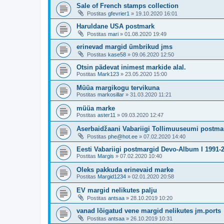
Sale of French stamps collection
Postitas
gfevrier1
»
19.10.2020 16:01
Haruldane USA postmark
Postitas
mari
»
01.08.2020 19:49
erinevad margid ümbrikud jms
Postitas
kase58
»
09.06.2020 12:50
Otsin pädevat inimest markide alal.
Postitas
Mark123
»
23.05.2020 15:00
Müüa margikogu tervikuna
Postitas
markosillar
»
31.03.2020 11:21
müüa marke
Postitas
aster11
»
09.03.2020 12:47
Aserbaidžaani Vabariigi Tollimuuseumi postmar
Postitas
phe@hot.ee
»
07.02.2020 14:40
Eesti Vabariigi postmargid Devo-Album I 1991-
Postitas
Margis
»
07.02.2020 10:40
Oleks pakkuda erinevaid marke
Postitas
Margid1234
»
02.01.2020 20:58
EV margid nelikutes palju
Postitas
antsaa
»
28.10.2019 10:20
vanad lõigatud vene margid nelikutes jm.ports
Postitas
antsaa
»
26.10.2019 10:31