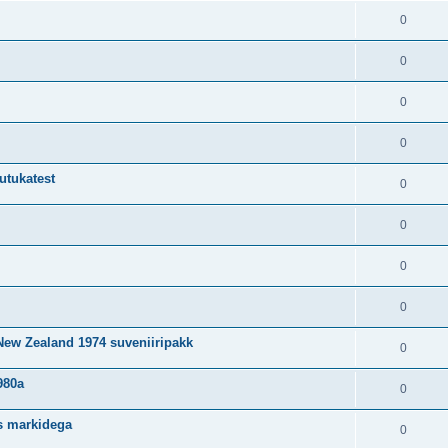
0
0
0
0
utukatest
0
0
0
0
ew Zealand 1974 suveniiripakk
0
980a
0
s markidega
0