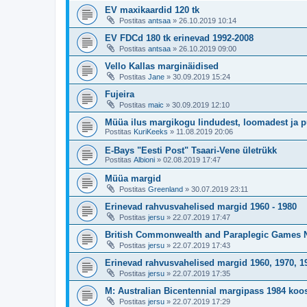
EV maxikaardid 120 tk
Postitas
antsaa
»
26.10.2019 10:14
EV FDCd 180 tk erinevad 1992-2008
Postitas
antsaa
»
26.10.2019 09:00
Vello Kallas marginäidised
Postitas
Jane
»
30.09.2019 15:24
Fujeira
Postitas
maic
»
30.09.2019 12:10
Müüa ilus margikogu lindudest, loomadest ja p
Postitas
KuriKeeks
»
11.08.2019 20:06
E-Bays "Eesti Post" Tsaari-Vene ületrükk
Postitas
Albioni
»
02.08.2019 17:47
Müüa margid
Postitas
Greenland
»
30.07.2019 23:11
Erinevad rahvusvahelised margid 1960 - 1980
Postitas
jersu
»
22.07.2019 17:47
British Commonwealth and Paraplegic Games N
Postitas
jersu
»
22.07.2019 17:43
Erinevad rahvusvahelised margid 1960, 1970, 1
Postitas
jersu
»
22.07.2019 17:35
M: Australian Bicentennial margipass 1984 koo
Postitas
jersu
»
22.07.2019 17:29