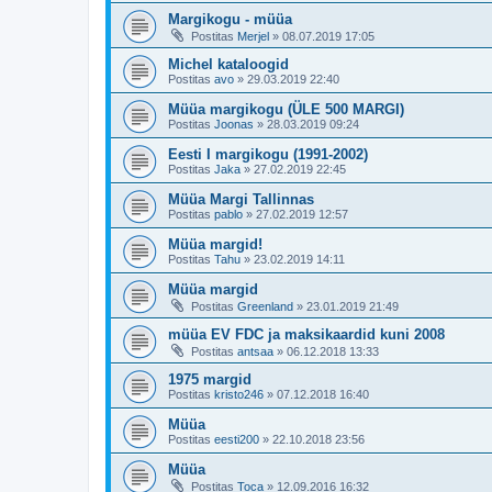
Margikogu - müüa
Postitas
Merjel
»
08.07.2019 17:05
Michel kataloogid
Postitas
avo
»
29.03.2019 22:40
Müüa margikogu (ÜLE 500 MARGI)
Postitas
Joonas
»
28.03.2019 09:24
Eesti I margikogu (1991-2002)
Postitas
Jaka
»
27.02.2019 22:45
Müüa Margi Tallinnas
Postitas
pablo
»
27.02.2019 12:57
Müüa margid!
Postitas
Tahu
»
23.02.2019 14:11
Müüa margid
Postitas
Greenland
»
23.01.2019 21:49
müüa EV FDC ja maksikaardid kuni 2008
Postitas
antsaa
»
06.12.2018 13:33
1975 margid
Postitas
kristo246
»
07.12.2018 16:40
Müüa
Postitas
eesti200
»
22.10.2018 23:56
Müüa
Postitas
Toca
»
12.09.2016 16:32