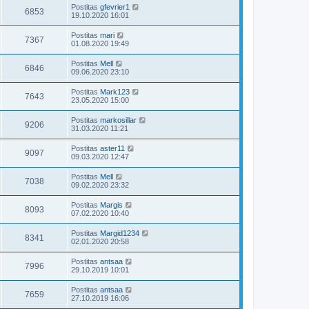
Postitas
gfevrier1
6853
19.10.2020 16:01
Postitas
mari
7367
01.08.2020 19:49
Postitas
Mell
6846
09.06.2020 23:10
Postitas
Mark123
7643
23.05.2020 15:00
Postitas
markosillar
9206
31.03.2020 11:21
Postitas
aster11
9097
09.03.2020 12:47
Postitas
Mell
7038
09.02.2020 23:32
Postitas
Margis
8093
07.02.2020 10:40
Postitas
Margid1234
8341
02.01.2020 20:58
Postitas
antsaa
7996
29.10.2019 10:01
Postitas
antsaa
7659
27.10.2019 16:06