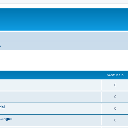
k
atud otsing
VASTUSEID
0
0
ial
0
 Langue
0