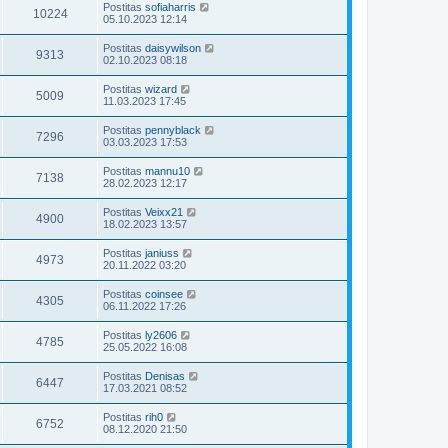
Postitas
sofiaharris
10224
05.10.2023 12:14
Postitas
daisywilson
9313
02.10.2023 08:18
Postitas
wizard
5009
11.03.2023 17:45
Postitas
pennyblack
7296
03.03.2023 17:53
Postitas
mannu10
7138
28.02.2023 12:17
Postitas
Veixx21
4900
18.02.2023 13:57
Postitas
janiuss
4973
20.11.2022 03:20
Postitas
coinsee
4305
06.11.2022 17:26
Postitas
ly2606
4785
25.05.2022 16:08
Postitas
Denisas
6447
17.03.2021 08:52
Postitas
rih0
6752
08.12.2020 21:50