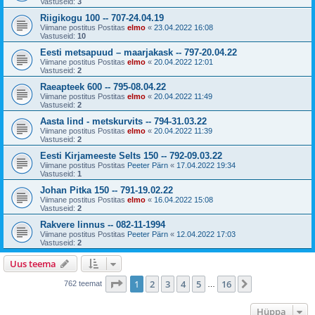
Vastuseid:
3
Riigikogu 100 -- 707-24.04.19
Viimane postitus Postitas
elmo
«
23.04.2022 16:08
Vastuseid:
10
Eesti metsapuud – maarjakask -- 797-20.04.22
Viimane postitus Postitas
elmo
«
20.04.2022 12:01
Vastuseid:
2
Raeapteek 600 -- 795-08.04.22
Viimane postitus Postitas
elmo
«
20.04.2022 11:49
Vastuseid:
2
Aasta lind - metskurvits -- 794-31.03.22
Viimane postitus Postitas
elmo
«
20.04.2022 11:39
Vastuseid:
2
Eesti Kirjameeste Selts 150 -- 792-09.03.22
Viimane postitus Postitas
Peeter Pärn
«
17.04.2022 19:34
Vastuseid:
1
Johan Pitka 150 -- 791-19.02.22
Viimane postitus Postitas
elmo
«
16.04.2022 15:08
Vastuseid:
2
Rakvere linnus -- 082-11-1994
Viimane postitus Postitas
Peeter Pärn
«
12.04.2022 17:03
Vastuseid:
2
Uus teema
1
. leht
16
-st
1
2
3
4
5
16
Järgmine
762 teemat
…
Hüppa