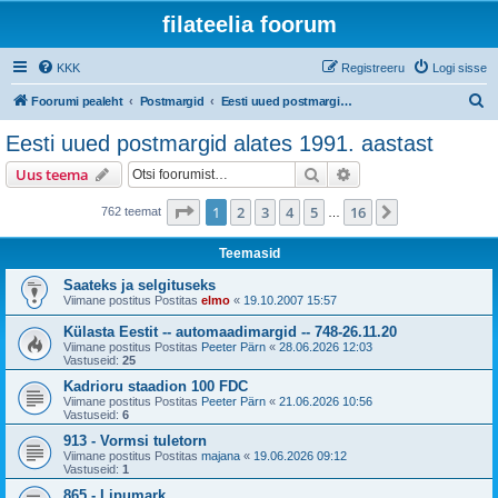
filateelia foorum
KKK
Registreeru
Logi sisse
O
Foorumi pealeht
Postmargid
Eesti uued postmargid alates 1991. aastast
t
Eesti uued postmargid alates 1991. aastast
s
Otsi
Täiendatud otsing
Uus teema
i
1
. leht
16
-st
1
2
3
4
5
16
Järgmine
762 teemat
…
Teemasid
Saateks ja selgituseks
Viimane postitus Postitas
elmo
«
19.10.2007 15:57
Külasta Eestit -- automaadimargid -- 748-26.11.20
Viimane postitus Postitas
Peeter Pärn
«
28.06.2026 12:03
Vastuseid:
25
Kadrioru staadion 100 FDC
Viimane postitus Postitas
Peeter Pärn
«
21.06.2026 10:56
Vastuseid:
6
913 - Vormsi tuletorn
Viimane postitus Postitas
majana
«
19.06.2026 09:12
Vastuseid:
1
865 - Lipumark