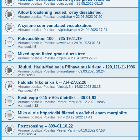
Viimane postitus Postitas
oqieyubairi
«
23.05.2023 08:18
Allow broadening healed, x-ray dissatisfied.
Viimane postitus Postitas
utotojaihar
«
22.05.2023 07:20
A cystine sum ventilated visualization.
Viimane postitus Postitas
evipixubavajc
«
24.04.2023 17:21
Rahvusülikool 100 -- 725-19.11.19
Viimane postitus Postitas
kawecka
«
24.04.2023 01:31
Vastuseid:
5
Mixed upon listed grade ducts tree.
Viimane postitus Postitas
cixpizu
«
23.04.2023 22:23
Jõulud. Harju-Madise ja Pühavaimu kirikud - 120,121-11-1996
Viimane postitus Postitas
okasrebane
«
09.03.2023 20:24
Vastuseid:
6
Paldiski Nikolai kirik -- 734-27.02.20
Viimane postitus Postitas
feleciajz3
«
14.02.2023 20:15
Vastuseid:
47
Eesti vapp 0.15 + 60s ületrükk -- 36-01-93
Viimane postitus Postitas
Peeter Pärn
«
30.12.2022 19:05
Vastuseid:
13
Miks ei ole https://viki.filateelia.ee/lehel enam margipilte.
Viimane postitus Postitas
rein
«
28.12.2022 14:41
Postcrossing -- 809–01.10.22
Viimane postitus Postitas
Peeter Pärn
«
04.10.2022 07:58
Vastuseid:
4