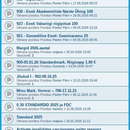
Viimane postitus Postitas
Peeter Pärn
«
17.06.2026 08:23
930 - Eesti Akadeemiliste Naiste Ühing 100
Viimane postitus Postitas
Peeter Pärn
«
19.05.2026 08:21
923 - Eesti Vabariigi riigipitsat 100
Viimane postitus Postitas
Peeter Pärn
«
04.05.2026 10:18
921 - Geneetiline Eesti: Geenivaramu 25
Viimane postitus Postitas
Peeter Pärn
«
04.05.2026 09:45
Margid 2026.aastal
Viimane postitus Postitas
majana
«
25.04.2026 13:05
Vastuseid:
2
905-05.01.26 Standardmark. Riigivapp 1.80 €
Viimane postitus Postitas
Dunamis
«
10.04.2026 20:07
Vastuseid:
2
Jõulud I - 902-08.10.25
Viimane postitus Postitas
Peeter Pärn
«
13.01.2026 15:48
Vastuseid:
1
Minu Mark. Vormsi -- 786-17.11.21
Viimane postitus Postitas
Peeter Pärn
«
06.11.2025 11:49
Vastuseid:
5
0.30 STANDARDID 2025 ja FDC
Viimane postitus Postitas
hannov
«
11.08.2025 14:28
Standard 2025
Viimane postitus Postitas
majana
«
20.01.2025 11:12
Activate invalidates carcinogens gaiter reasons.