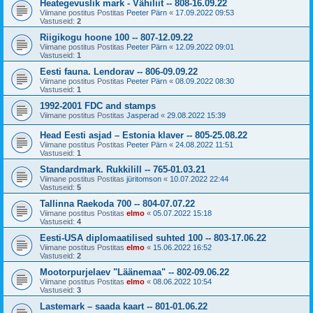
Heategevuslik mark - Vähiliit -- 808-16.09.22
Viimane postitus Postitas
Peeter Pärn
«
17.09.2022 09:53
Vastuseid:
2
Riigikogu hoone 100 -- 807-12.09.22
Viimane postitus Postitas
Peeter Pärn
«
12.09.2022 09:01
Vastuseid:
1
Eesti fauna. Lendorav -- 806-09.09.22
Viimane postitus Postitas
Peeter Pärn
«
08.09.2022 08:30
Vastuseid:
1
1992-2001 FDC and stamps
Viimane postitus Postitas
Jasperad
«
29.08.2022 15:39
Head Eesti asjad – Estonia klaver -- 805-25.08.22
Viimane postitus Postitas
Peeter Pärn
«
24.08.2022 11:51
Vastuseid:
1
Standardmark. Rukkilill -- 765-01.03.21
Viimane postitus Postitas
jüritomson
«
10.07.2022 22:44
Vastuseid:
5
Tallinna Raekoda 700 -- 804-07.07.22
Viimane postitus Postitas
elmo
«
05.07.2022 15:18
Vastuseid:
4
Eesti-USA diplomaatilised suhted 100 -- 803-17.06.22
Viimane postitus Postitas
elmo
«
15.06.2022 16:52
Vastuseid:
2
Mootorpurjelaev "Läänemaa" -- 802-09.06.22
Viimane postitus Postitas
elmo
«
08.06.2022 10:54
Vastuseid:
3
Lastemark – saada kaart -- 801-01.06.22