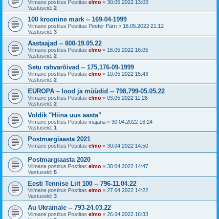
Viimane postitus Postitas
elmo
«
30.05.2022 13:03
Vastuseid:
2
100 kroonine mark -- 169-04-1999
Viimane postitus Postitas
Peeter Pärn
«
16.05.2022 21:12
Vastuseid:
3
Aastaajad -- 800-19.05.22
Viimane postitus Postitas
elmo
«
16.05.2022 16:05
Vastuseid:
2
Setu rahvarõivad -- 175,176-09-1999
Viimane postitus Postitas
elmo
«
10.05.2022 15:43
Vastuseid:
2
EUROPA – lood ja müüdid -- 798,799-05.05.22
Viimane postitus Postitas
elmo
«
03.05.2022 11:26
Vastuseid:
2
Voldik "Hiina uus aasta"
Viimane postitus Postitas
majana
«
30.04.2022 16:24
Vastuseid:
1
Postmargiaasta 2021
Viimane postitus Postitas
elmo
«
30.04.2022 14:50
Postmargiaasta 2020
Viimane postitus Postitas
elmo
«
30.04.2022 14:47
Vastuseid:
5
Eesti Tennise Liit 100 -- 796-11.04.22
Viimane postitus Postitas
elmo
«
27.04.2022 14:22
Vastuseid:
3
Au Ukrainale -- 793-24.03.22
Viimane postitus Postitas
elmo
«
26.04.2022 16:33