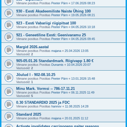
Viimane postitus Postitas
Peeter Pärn
«
17.06.2026 08:23
930 - Eesti Akadeemiliste Naiste Ühing 100
Viimane postitus Postitas
Peeter Pärn
«
19.05.2026 08:21
923 - Eesti Vabariigi riigipitsat 100
Viimane postitus Postitas
Peeter Pärn
«
04.05.2026 10:18
921 - Geneetiline Eesti: Geenivaramu 25
Viimane postitus Postitas
Peeter Pärn
«
04.05.2026 09:45
Margid 2026.aastal
Viimane postitus Postitas
majana
«
25.04.2026 13:05
Vastuseid:
2
905-05.01.26 Standardmark. Riigivapp 1.80 €
Viimane postitus Postitas
Dunamis
«
10.04.2026 20:07
Vastuseid:
2
Jõulud I - 902-08.10.25
Viimane postitus Postitas
Peeter Pärn
«
13.01.2026 15:48
Vastuseid:
1
Minu Mark. Vormsi -- 786-17.11.21
Viimane postitus Postitas
Peeter Pärn
«
06.11.2025 11:49
Vastuseid:
5
0.30 STANDARDID 2025 ja FDC
Viimane postitus Postitas
hannov
«
11.08.2025 14:28
Standard 2025
Viimane postitus Postitas
majana
«
20.01.2025 11:12
Activate invalidates carcinogens gaiter reasons.