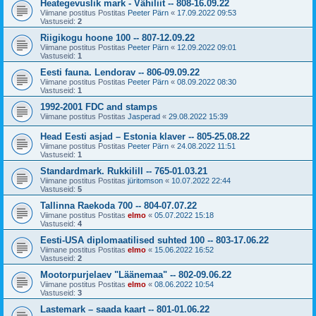
Heategevuslik mark - Vähiliit -- 808-16.09.22
Viimane postitus Postitas
Peeter Pärn
«
17.09.2022 09:53
Vastuseid:
2
Riigikogu hoone 100 -- 807-12.09.22
Viimane postitus Postitas
Peeter Pärn
«
12.09.2022 09:01
Vastuseid:
1
Eesti fauna. Lendorav -- 806-09.09.22
Viimane postitus Postitas
Peeter Pärn
«
08.09.2022 08:30
Vastuseid:
1
1992-2001 FDC and stamps
Viimane postitus Postitas
Jasperad
«
29.08.2022 15:39
Head Eesti asjad – Estonia klaver -- 805-25.08.22
Viimane postitus Postitas
Peeter Pärn
«
24.08.2022 11:51
Vastuseid:
1
Standardmark. Rukkilill -- 765-01.03.21
Viimane postitus Postitas
jüritomson
«
10.07.2022 22:44
Vastuseid:
5
Tallinna Raekoda 700 -- 804-07.07.22
Viimane postitus Postitas
elmo
«
05.07.2022 15:18
Vastuseid:
4
Eesti-USA diplomaatilised suhted 100 -- 803-17.06.22
Viimane postitus Postitas
elmo
«
15.06.2022 16:52
Vastuseid:
2
Mootorpurjelaev "Läänemaa" -- 802-09.06.22
Viimane postitus Postitas
elmo
«
08.06.2022 10:54
Vastuseid:
3
Lastemark – saada kaart -- 801-01.06.22