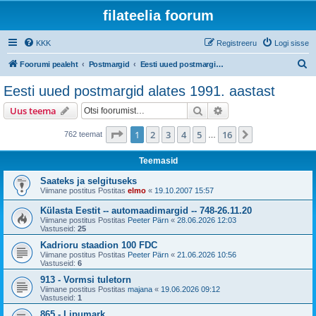
filateelia foorum
KKK
Registreeru
Logi sisse
O
Foorumi pealeht
Postmargid
Eesti uued postmargid alates 1991. aastast
t
Eesti uued postmargid alates 1991. aastast
s
Otsi
Täiendatud otsing
Uus teema
i
1
. leht
16
-st
1
2
3
4
5
16
Järgmine
762 teemat
…
Teemasid
Saateks ja selgituseks
Viimane postitus Postitas
elmo
«
19.10.2007 15:57
Külasta Eestit -- automaadimargid -- 748-26.11.20
Viimane postitus Postitas
Peeter Pärn
«
28.06.2026 12:03
Vastuseid:
25
Kadrioru staadion 100 FDC
Viimane postitus Postitas
Peeter Pärn
«
21.06.2026 10:56
Vastuseid:
6
913 - Vormsi tuletorn
Viimane postitus Postitas
majana
«
19.06.2026 09:12
Vastuseid:
1
865 - Lipumark