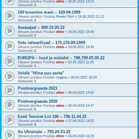
Viimane postitus Postitas
elmo
«
30.05.2022 13:03
Vastuseid:
2
100 kroonine mark -- 169-04-1999
Viimane postitus Postitas
Peeter Pärn
«
16.05.2022 21:12
Vastuseid:
3
Aastaajad -- 800-19.05.22
Viimane postitus Postitas
elmo
«
16.05.2022 16:05
Vastuseid:
2
Setu rahvarõivad -- 175,176-09-1999
Viimane postitus Postitas
elmo
«
10.05.2022 15:43
Vastuseid:
2
EUROPA – lood ja müüdid -- 798,799-05.05.22
Viimane postitus Postitas
elmo
«
03.05.2022 11:26
Vastuseid:
2
Voldik "Hiina uus aasta"
Viimane postitus Postitas
majana
«
30.04.2022 16:24
Vastuseid:
1
Postmargiaasta 2021
Viimane postitus Postitas
elmo
«
30.04.2022 14:50
Postmargiaasta 2020
Viimane postitus Postitas
elmo
«
30.04.2022 14:47
Vastuseid:
5
Eesti Tennise Liit 100 -- 796-11.04.22
Viimane postitus Postitas
elmo
«
27.04.2022 14:22
Vastuseid:
3
Au Ukrainale -- 793-24.03.22
Viimane postitus Postitas
elmo
«
26.04.2022 16:33