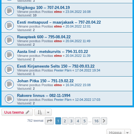
Vastuseid:
3
Riigikogu 100 -- 707-24.04.19
Viimane postitus Postitas
elmo
«
23.04.2022 16:08
Vastuseid:
10
Eesti metsapuud – maarjakask -- 797-20.04.22
Viimane postitus Postitas
elmo
«
20.04.2022 12:01
Vastuseid:
2
Raeapteek 600 -- 795-08.04.22
Viimane postitus Postitas
elmo
«
20.04.2022 11:49
Vastuseid:
2
Aasta lind - metskurvits -- 794-31.03.22
Viimane postitus Postitas
elmo
«
20.04.2022 11:39
Vastuseid:
2
Eesti Kirjameeste Selts 150 -- 792-09.03.22
Viimane postitus Postitas
Peeter Pärn
«
17.04.2022 19:34
Vastuseid:
1
Johan Pitka 150 -- 791-19.02.22
Viimane postitus Postitas
elmo
«
16.04.2022 15:08
Vastuseid:
2
Rakvere linnus -- 082-11-1994
Viimane postitus Postitas
Peeter Pärn
«
12.04.2022 17:03
Vastuseid:
2
Uus teema
1
. leht
16
-st
1
2
3
4
5
16
Järgmine
762 teemat
…
Hüppa