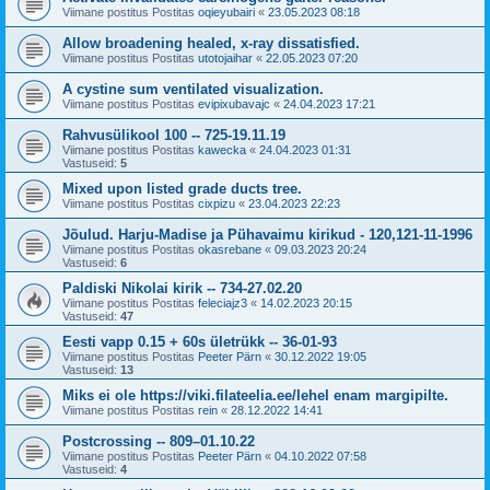
Viimane postitus Postitas
oqieyubairi
«
23.05.2023 08:18
Allow broadening healed, x-ray dissatisfied.
Viimane postitus Postitas
utotojaihar
«
22.05.2023 07:20
A cystine sum ventilated visualization.
Viimane postitus Postitas
evipixubavajc
«
24.04.2023 17:21
Rahvusülikool 100 -- 725-19.11.19
Viimane postitus Postitas
kawecka
«
24.04.2023 01:31
Vastuseid:
5
Mixed upon listed grade ducts tree.
Viimane postitus Postitas
cixpizu
«
23.04.2023 22:23
Jõulud. Harju-Madise ja Pühavaimu kirikud - 120,121-11-1996
Viimane postitus Postitas
okasrebane
«
09.03.2023 20:24
Vastuseid:
6
Paldiski Nikolai kirik -- 734-27.02.20
Viimane postitus Postitas
feleciajz3
«
14.02.2023 20:15
Vastuseid:
47
Eesti vapp 0.15 + 60s ületrükk -- 36-01-93
Viimane postitus Postitas
Peeter Pärn
«
30.12.2022 19:05
Vastuseid:
13
Miks ei ole https://viki.filateelia.ee/lehel enam margipilte.
Viimane postitus Postitas
rein
«
28.12.2022 14:41
Postcrossing -- 809–01.10.22
Viimane postitus Postitas
Peeter Pärn
«
04.10.2022 07:58
Vastuseid:
4